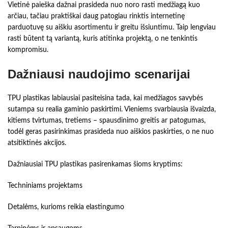
Vietinė paieška dažnai prasideda nuo noro rasti medžiagą kuo
arčiau, tačiau praktiškai daug patogiau rinktis internetinę
parduotuvę su aiškiu asortimentu ir greitu išsiuntimu. Taip lengviau
rasti būtent tą variantą, kuris atitinka projektą, o ne tenkintis
kompromisu.
Dažniausi naudojimo scenarijai
TPU plastikas labiausiai pasiteisina tada, kai medžiagos savybės
sutampa su realia gaminio paskirtimi. Vieniems svarbiausia išvaizda,
kitiems tvirtumas, tretiems – spausdinimo greitis ar patogumas,
todėl geras pasirinkimas prasideda nuo aiškios paskirties, o ne nuo
atsitiktinės akcijos.
Dažniausiai TPU plastikas pasirenkamas šioms kryptims:
Techniniams projektams
Detalėms, kurioms reikia elastingumo