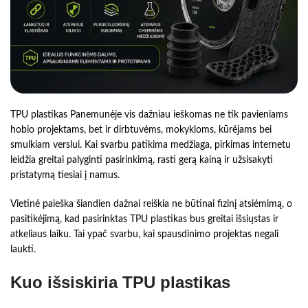
TPU plastikas Panemunėje vis dažniau ieškomas ne tik pavieniams
hobio projektams, bet ir dirbtuvėms, mokykloms, kūrėjams bei
smulkiam verslui. Kai svarbu patikima medžiaga, pirkimas internetu
leidžia greitai palyginti pasirinkimą, rasti gerą kainą ir užsisakyti
pristatymą tiesiai į namus.
Vietinė paieška šiandien dažnai reiškia ne būtinai fizinį atsiėmimą, o
pasitikėjimą, kad pasirinktas TPU plastikas bus greitai išsiųstas ir
atkeliaus laiku. Tai ypač svarbu, kai spausdinimo projektas negali
laukti.
Kuo išsiskiria TPU plastikas