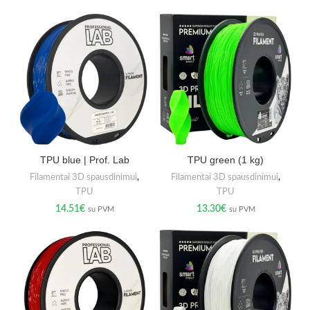
TPU blue | Prof. Lab
TPU green (1 kg)
Filamentai 3D spausdinimui
,
Filamentai 3D spausdinimui
,
TPU
TPU
14.51
€
13.30
€
su PVM
su PVM