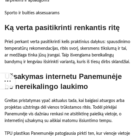
Tarpinėms ir apsaugoms
Sporto ir buities aksesuarams
Ką verta pasitikrinti renkantis ritę
Prieš perkant verta pasitikrinti kelis praktinius dalykus: spausdinimo
temperatūrų rekomendacijas, ritės svorį, skersmens tikslumą ir tai,
ar medžiaga tinka jūsų įrangai. Taip išvengiama bereikalingų
bandymų ir lengviau išsirinkti variantą, kuris iš tiesų dirbs sklandžiai.
Užsakymas internetu Panemunėje
be nereikalingo laukimo
Greitas pristatymas ypač aktualus tada, kai baigiasi atsargos arba
projektas užstringa dėl vienos trūkstamos ritės. Todėl pirkėjai
Panemunėje vis dažniau renkasi ne atsitiktinę paiešką vietoje, o
internetinį užsakymą su aiškiai matomu išsiuntimo tempu.
TPU plastikas Panemunėje patogiausia pirkti ten, kur vienoje vietoje