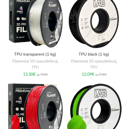
TPU transparent (1 kg)
TPU black (1 kg)
Filamentai 3D spausdinimui
,
Filamentai 3D spausdinimui
,
TPU
TPU
13.30
€
12.09
€
su PVM
su PVM