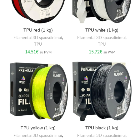
TPU red (1 kg)
TPU white (1 kg)
Filamentai 3D spausdinimui
,
Filamentai 3D spausdinimui
,
TPU
TPU
14.51
€
15.72
€
su PVM
su PVM
TPU yellow (1 kg)
TPU black (1 kg)
Filamentai 3D spausdinimui
,
Filamentai 3D spausdinimui
,