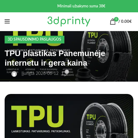
Minimali užsakymo suma 38€
0
/
0.00
€
3D SPAUSDINIMO PASLAUGOS
TPU plastikas Panemunėje
internetu ir gera kaina
0
Įjungta 2026-06-12