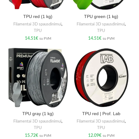
TPU red (1 kg)
TPU green (1 kg)
Filamentai 3D spausdinimui
,
Filamentai 3D spausdinimui
,
TPU
TPU
14.51
€
14.51
€
su PVM
su PVM
TPU gray (1 kg)
TPU red | Prof. Lab
Filamentai 3D spausdinimui
,
Filamentai 3D spausdinimui
,
TPU
TPU
15.72
€
12.09
€
su PVM
su PVM