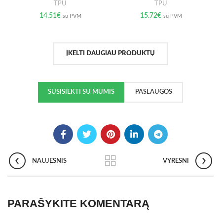
TPU
TPU
14.51
€
15.72
€
su PVM
su PVM
ĮKELTI DAUGIAU PRODUKTŲ
SUSISIEKTI SU MUMIS
PASLAUGOS
NAUJESNIS
VYRESNI
PARAŠYKITE KOMENTARĄ