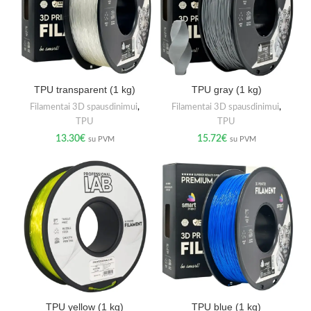
TPU transparent (1 kg)
TPU gray (1 kg)
Filamentai 3D spausdinimui
,
Filamentai 3D spausdinimui
,
TPU
TPU
13.30
€
15.72
€
su PVM
su PVM
TPU yellow (1 kg)
TPU blue (1 kg)