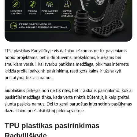
TPU plastikas Radviliškyje vis dažniau ieškomas ne tik pavieniams
hobio projektams, bet ir dirbtuvėms, mokykloms, kūrėjams bei
smulkiam verslui. Kai svarbu patikima medžiaga, pirkimas internetu
leidžia greitai palyginti pasirinkimą, rasti gerą kainą ir užsisakyti
pristatymą tiesiai į namus.
Šiuolaikinis pirkėjas nori ne tik ritės, bet ir aiškaus pasirinkimo: kokiai
paskirčiai medžiaga tinka, kada verta rinktis būtent ją ir kaip greitai
siunta pasieks namus. Dėl to gerai paruoštas internetinis pasiūlymas
dažnai laimi prieš atsitiktinį pirkimą vietoje.
TPU plastikas pasirinkimas
Radviliškyje