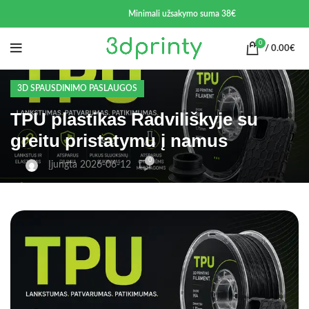
Minimali užsakymo suma 38€
0
/
0.00
€
3D SPAUSDINIMO PASLAUGOS
TPU plastikas Radviliškyje su
greitu pristatymu į namus
0
Įjungta 2026-06-12