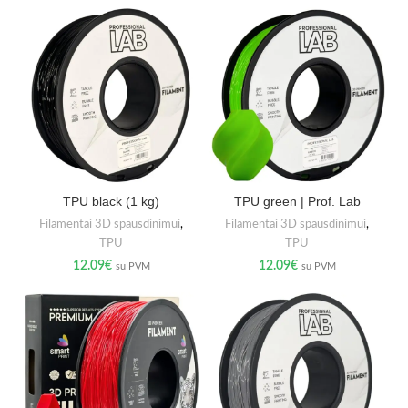
TPU black (1 kg)
TPU green | Prof. Lab
Filamentai 3D spausdinimui
,
Filamentai 3D spausdinimui
,
TPU
TPU
12.09
€
12.09
€
su PVM
su PVM