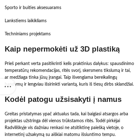
Sporto ir buities aksesuarams
Lankstiems laikikliams
Techniniams projektams
Kaip nepermokėti už 3D plastiką
Prieš perkant verta pasitikrinti kelis praktinius dalykus: spausdinimo
temperatūrų rekomendacijas, ritės svorį, skersmens tikslumą ir tai,
ar medžiaga tinka jūsų įrangai. Taip išvengiama bereikalingų
bandymų ir lengviau išsirinkti variantą, kuris iš tiesų dirbs sklandžiai.
Kodėl patogu užsisakyti į namus
Greitas pristatymas ypač aktualus tada, kai baigiasi atsargos arba
projektas užstringa dėl vienos trūkstamos ritės. Todėl pirkėjai
Radviliškyje vis dažniau renkasi ne atsitiktinę paiešką vietoje, o
internetinį užsakymą su aiškiai matomu išsiuntimo tempu.