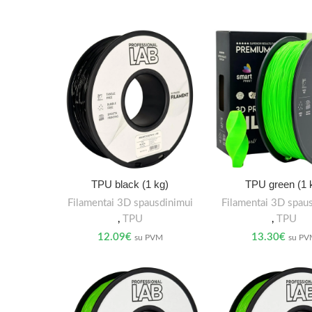
TPU black (1 kg)
TPU green (1 
Filamentai 3D spausdinimui
Filamentai 3D spau
,
TPU
,
TPU
12.09
€
13.30
€
su PVM
su P