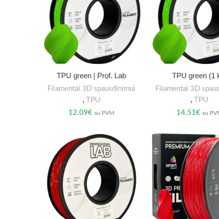
TPU green | Prof. Lab
TPU green (1 
Filamentai 3D spausdinimui
Filamentai 3D spau
,
TPU
,
TPU
12.09
€
14.51
€
su PVM
su P