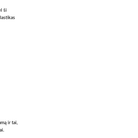
l ši
lastikas
ą ir tai,
ai.