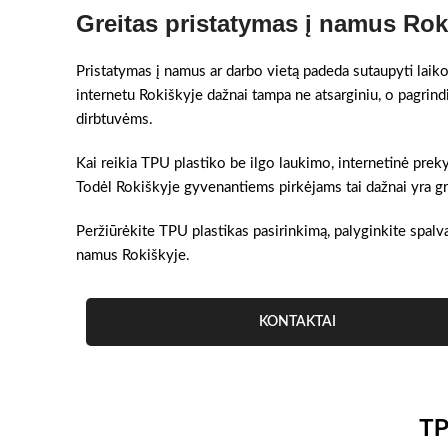
Greitas pristatymas į namus Rok
Pristatymas į namus ar darbo vietą padeda sutaupyti laiko
internetu Rokiškyje dažnai tampa ne atsarginiu, o pagrin
dirbtuvėms.
Kai reikia TPU plastiko be ilgo laukimo, internetinė prek
Todėl Rokiškyje gyvenantiems pirkėjams tai dažnai yra grei
Peržiūrėkite TPU plastikas pasirinkimą, palyginkite spalva
namus Rokiškyje.
KONTAKTAI
TP