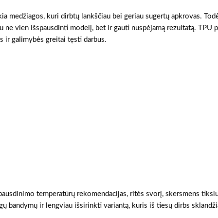
kia medžiagos, kuri dirbtų lankščiau bei geriau sugertų apkrovas. Todė
ne vien išspausdinti modelį, bet ir gauti nuspėjamą rezultatą. TPU p
 ir galimybės greitai tęsti darbus.
 spausdinimo temperatūrų rekomendacijas, ritės svorį, skersmens tikslum
ų bandymų ir lengviau išsirinkti variantą, kuris iš tiesų dirbs sklandži