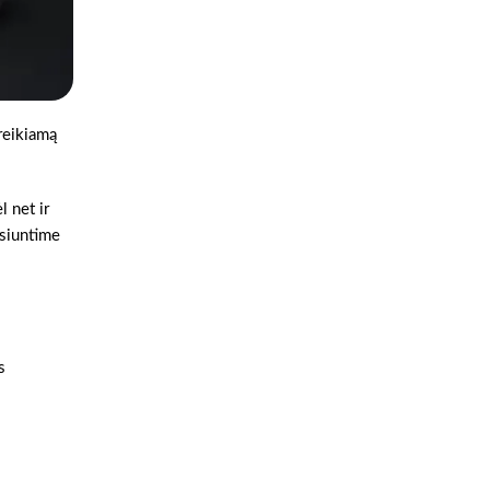
 reikiamą
l net ir
šsiuntime
s