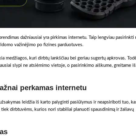
prendimas dažniausiai yra pirkimas internetu. Taip lengviau pasirinkti
pildomo važinėjimo po fizines parduotuves.
kia medžiagos, kuri dirbtų lankščiau bei geriau sugertų apkrovas. Todė
usiai slypi ne atsiėmimo vietoje, o pasirinkimo aiškume, greitame i
ažnai perkamas internetu
užsakymas leidžia iš karto palyginti pasiūlymus ir neapsiriboti tuo, ka
 tiek dirbtuvėms, kurios nori stabiliai planuoti spausdinimą ir žaliavų
kas