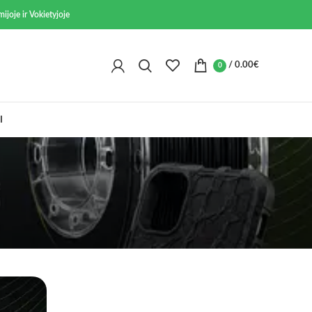
ijoje ir Vokietyjoje
/
0.00
€
0
I