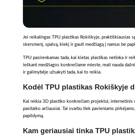
Jei reikalingas TPU plastikas Rokiškyje, praktiškiausias s
skersmenį, spalvą, kiekį ir gauti medžiagą į namus be pa
TPU pasirenkamas tada, kai kietas plastikas netinka ir rei
ieškant medžiagos konkrečiame mieste, reali nauda dažnia
ir galimybėje užsakyti tada, kai to reikia.
Kodėl TPU plastikas Rokiškyje d
Kai reikia 3D plastiko konkrečiam projektui, internetinis 
pasitaiko arčiausiai. Tai svarbu tiek pavieniams pirkėjams,
papildymą.
Kam geriausiai tinka TPU plasti