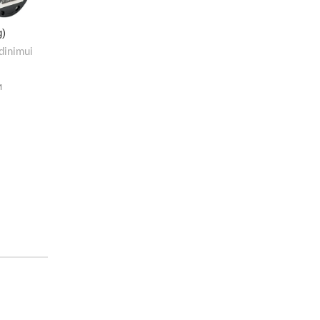
g)
dinimui
M