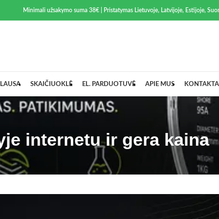
Minimali užsakymo suma 38€ | Pristatymas Lietuvoje, Latvijoje, Estijoje, Suom
LAUSA
SKAIČIUOKLĖ
EL. PARDUOTUVĖ
APIE MUS
KONTAKTA
je internetu ir gera kaina