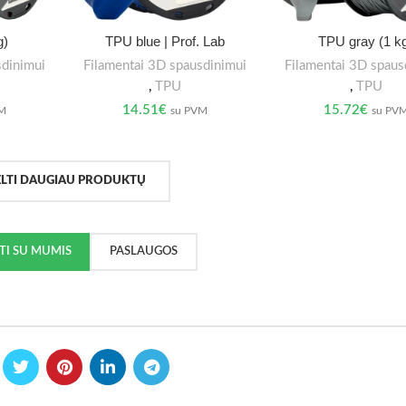
g)
TPU blue | Prof. Lab
TPU gray (1 k
sdinimui
Filamentai 3D spausdinimui
Filamentai 3D spaus
,
TPU
,
TPU
14.51
€
15.72
€
VM
su PVM
su PV
ELTI DAUGIAU PRODUKTŲ
KTI SU MUMIS
PASLAUGOS