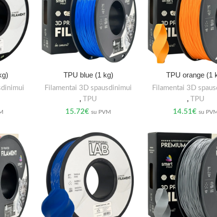
kg)
TPU blue (1 kg)
TPU orange (1 
sdinimui
Filamentai 3D spausdinimui
Filamentai 3D spaus
,
TPU
,
TPU
15.72
€
14.51
€
VM
su PVM
su PV