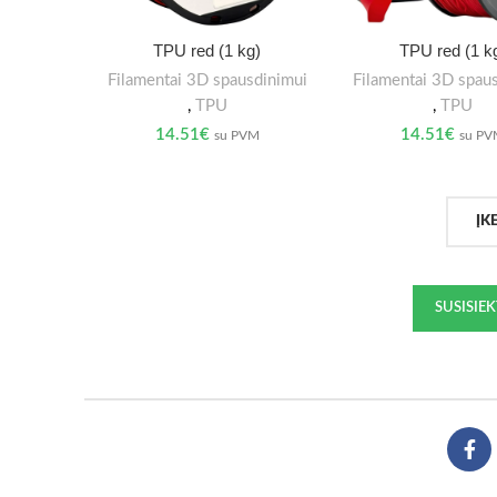
TPU red (1 kg)
TPU red (1 k
Filamentai 3D spausdinimui
Filamentai 3D spau
,
TPU
,
TPU
14.51
€
14.51
€
su PVM
su P
ĮK
SUSISIE