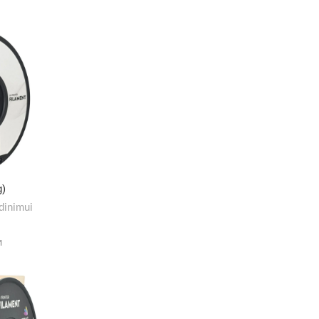
g)
dinimui
M