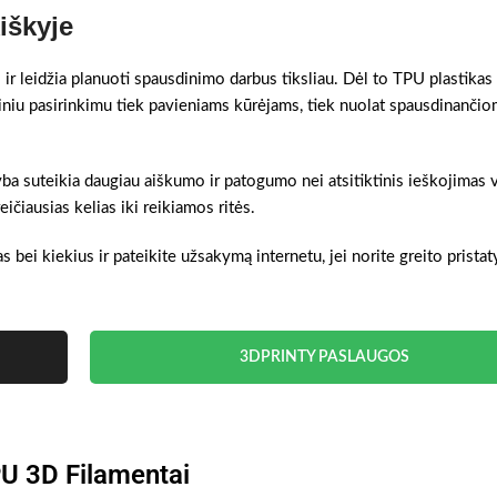
iškyje
 ir leidžia planuoti spausdinimo darbus tiksliau. Dėl to TPU plastikas
diniu pasirinkimu tiek pavieniams kūrėjams, tiek nuolat spausdinanči
yba suteikia daugiau aiškumo ir patogumo nei atsitiktinis ieškojimas v
čiausias kelias iki reikiamos ritės.
s bei kiekius ir pateikite užsakymą internetu, jei norite greito prista
3DPRINTY PASLAUGOS
U 3D Filamentai