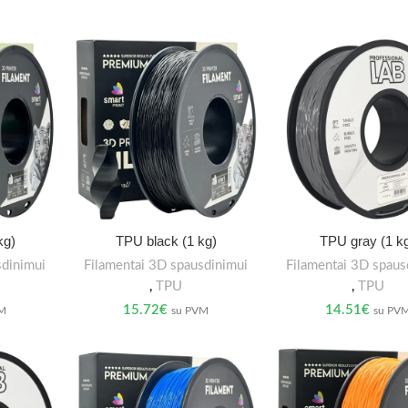
kg)
TPU black (1 kg)
TPU gray (1 k
sdinimui
Filamentai 3D spausdinimui
Filamentai 3D spaus
,
TPU
,
TPU
15.72
€
14.51
€
VM
su PVM
su PV