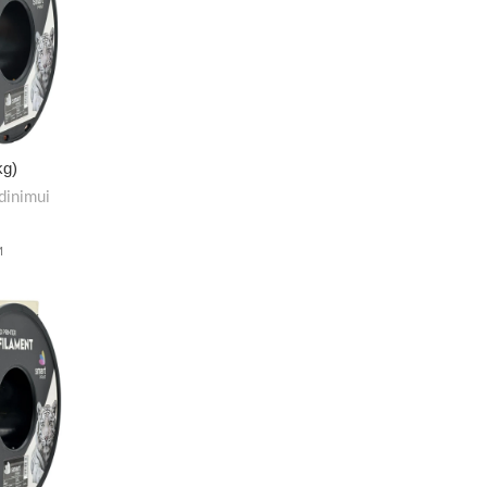
kg)
dinimui
M