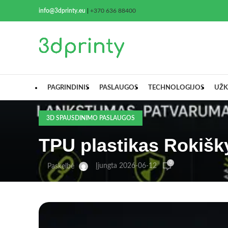
info@3dprinty.eu
|
+370 636 88400
PAGRINDINIS
PASLAUGOS
TECHNOLOGIJOS
UŽK
3D SPAUSDINIMO PASLAUGOS
TPU plastikas Rokišky
0
Įjungta 2026-06-12
Paskelbė