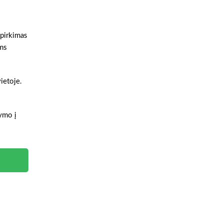
 pirkimas
oms
ietoje.
tymo į