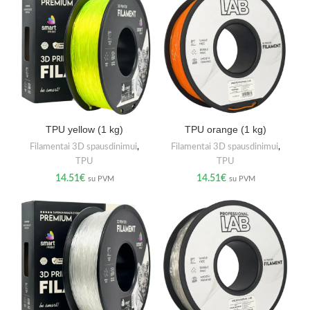
TPU yellow (1 kg)
TPU orange (1 kg)
Filamentai 3D spausdinimui
,
Filamentai 3D spausdinimui
,
TPU
TPU
14.51
€
14.51
€
su PVM
su PVM