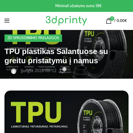
Minimali užsakymo suma 38€
0
/
0.00
€
3D SPAUSDINIMO PASLAUGOS
TPU plastikas Salantuose su
greitu pristatymu į namus
0
Įjungta 2026-06-12