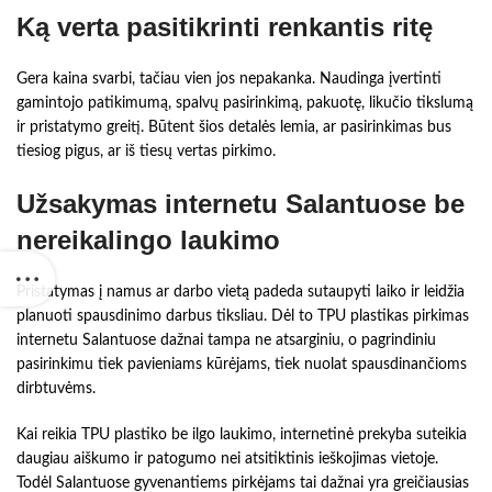
Ką verta pasitikrinti renkantis ritę
Gera kaina svarbi, tačiau vien jos nepakanka. Naudinga įvertinti
gamintojo patikimumą, spalvų pasirinkimą, pakuotę, likučio tikslumą
ir pristatymo greitį. Būtent šios detalės lemia, ar pasirinkimas bus
tiesiog pigus, ar iš tiesų vertas pirkimo.
Užsakymas internetu Salantuose be
nereikalingo laukimo
Pristatymas į namus ar darbo vietą padeda sutaupyti laiko ir leidžia
planuoti spausdinimo darbus tiksliau. Dėl to TPU plastikas pirkimas
internetu Salantuose dažnai tampa ne atsarginiu, o pagrindiniu
pasirinkimu tiek pavieniams kūrėjams, tiek nuolat spausdinančioms
dirbtuvėms.
Kai reikia TPU plastiko be ilgo laukimo, internetinė prekyba suteikia
daugiau aiškumo ir patogumo nei atsitiktinis ieškojimas vietoje.
Todėl Salantuose gyvenantiems pirkėjams tai dažnai yra greičiausias