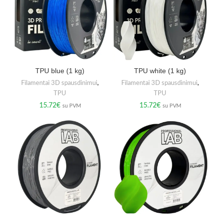
TPU blue (1 kg)
TPU white (1 kg)
Filamentai 3D spausdinimui
,
Filamentai 3D spausdinimui
,
TPU
TPU
15.72
€
15.72
€
su PVM
su PVM