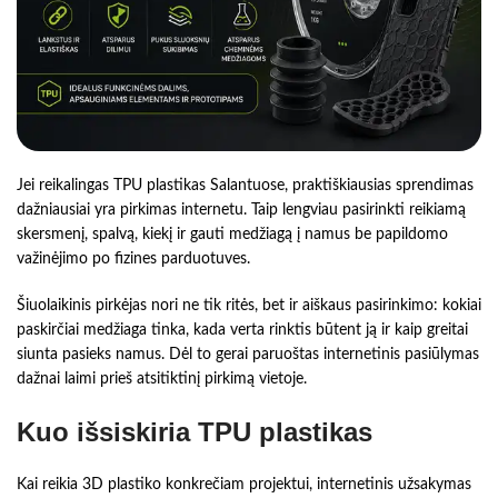
Jei reikalingas TPU plastikas Salantuose, praktiškiausias sprendimas
dažniausiai yra pirkimas internetu. Taip lengviau pasirinkti reikiamą
skersmenį, spalvą, kiekį ir gauti medžiagą į namus be papildomo
važinėjimo po fizines parduotuves.
Šiuolaikinis pirkėjas nori ne tik ritės, bet ir aiškaus pasirinkimo: kokiai
paskirčiai medžiaga tinka, kada verta rinktis būtent ją ir kaip greitai
siunta pasieks namus. Dėl to gerai paruoštas internetinis pasiūlymas
dažnai laimi prieš atsitiktinį pirkimą vietoje.
Kuo išsiskiria TPU plastikas
Kai reikia 3D plastiko konkrečiam projektui, internetinis užsakymas