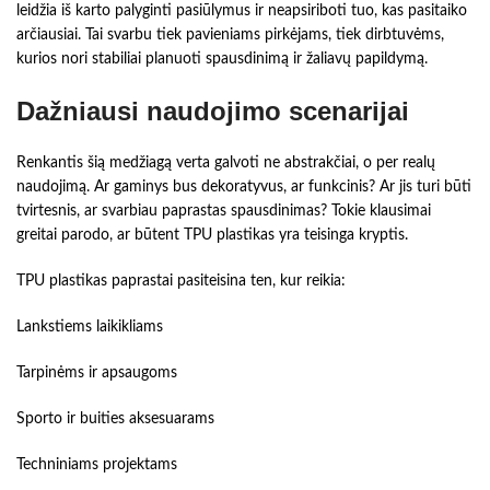
leidžia iš karto palyginti pasiūlymus ir neapsiriboti tuo, kas pasitaiko
arčiausiai. Tai svarbu tiek pavieniams pirkėjams, tiek dirbtuvėms,
kurios nori stabiliai planuoti spausdinimą ir žaliavų papildymą.
Dažniausi naudojimo scenarijai
Renkantis šią medžiagą verta galvoti ne abstrakčiai, o per realų
naudojimą. Ar gaminys bus dekoratyvus, ar funkcinis? Ar jis turi būti
tvirtesnis, ar svarbiau paprastas spausdinimas? Tokie klausimai
greitai parodo, ar būtent TPU plastikas yra teisinga kryptis.
TPU plastikas paprastai pasiteisina ten, kur reikia:
Lankstiems laikikliams
Tarpinėms ir apsaugoms
Sporto ir buities aksesuarams
Techniniams projektams