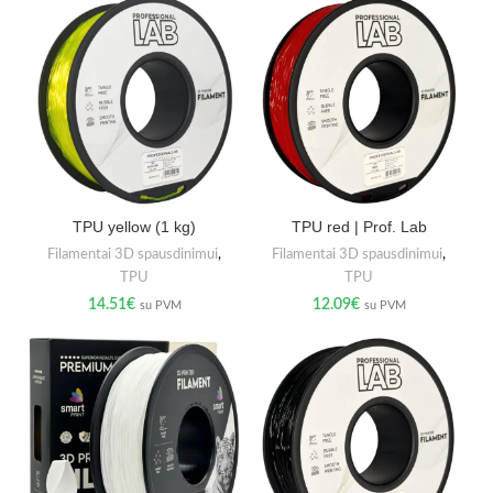
TPU yellow (1 kg)
TPU red | Prof. Lab
Filamentai 3D spausdinimui
,
Filamentai 3D spausdinimui
,
TPU
TPU
14.51
€
12.09
€
su PVM
su PVM