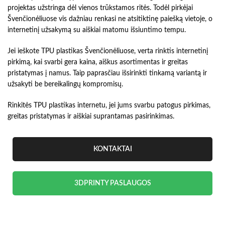
projektas užstringa dėl vienos trūkstamos ritės. Todėl pirkėjai
Švenčionėliuose vis dažniau renkasi ne atsitiktinę paiešką vietoje, o
internetinį užsakymą su aiškiai matomu išsiuntimo tempu.
Jei ieškote TPU plastikas Švenčionėliuose, verta rinktis internetinį
pirkimą, kai svarbi gera kaina, aiškus asortimentas ir greitas
pristatymas į namus. Taip paprasčiau išsirinkti tinkamą variantą ir
užsakyti be bereikalingų kompromisų.
Rinkitės TPU plastikas internetu, jei jums svarbu patogus pirkimas,
greitas pristatymas ir aiškiai suprantamas pasirinkimas.
KONTAKTAI
3DPRINTY PASLAUGOS