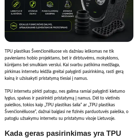
TPU plastikas Švenčionėliuose vis dažniau ieškomas ne tik
pavieniams hobio projektams, bet ir dirbtuvėms, mokykloms,
kūrėjams bei smulkiam verslui. Kai svarbu patikima medžiaga,
pirkimas internetu leidžia greitai palyginti pasirinkimą, rasti gerą
kainą ir užsisakyti pristatymą tiesiai į namus.
TPU internetu pirkti patogu, nes galima ramiai palyginti kietumo
lygius, spalvas ir pasirinkti pristatymą į namus. Dėl to vietinės
paieškos, tokios kaip „TPU plastikas šalia“ ar „TPU plastikas
Švenčionėliuose“, dažnai baigiasi ne fizinės parduotuvės paieška, o
patogiu užsakymu internetu su pristatymu visoje Lietuvoje.
Kada geras pasirinkimas yra TPU