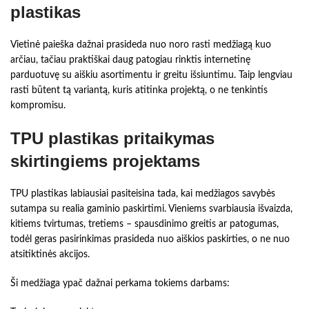
plastikas
Vietinė paieška dažnai prasideda nuo noro rasti medžiagą kuo
arčiau, tačiau praktiškai daug patogiau rinktis internetinę
parduotuvę su aiškiu asortimentu ir greitu išsiuntimu. Taip lengviau
rasti būtent tą variantą, kuris atitinka projektą, o ne tenkintis
kompromisu.
TPU plastikas pritaikymas
skirtingiems projektams
TPU plastikas labiausiai pasiteisina tada, kai medžiagos savybės
sutampa su realia gaminio paskirtimi. Vieniems svarbiausia išvaizda,
kitiems tvirtumas, tretiems – spausdinimo greitis ar patogumas,
todėl geras pasirinkimas prasideda nuo aiškios paskirties, o ne nuo
atsitiktinės akcijos.
Ši medžiaga ypač dažnai perkama tokiems darbams: