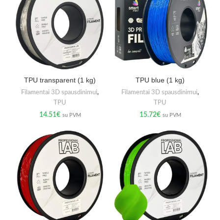
TPU transparent (1 kg)
TPU blue (1 kg)
Filamentai 3D spausdinimui
,
Filamentai 3D spausdinimui
,
TPU
TPU
14.51
€
15.72
€
su PVM
su PVM