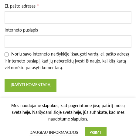
*
El. pašto adresas
Interneto puslapis
Noriu savo interneto naršyklėje išsaugoti vardą, el. pašto adresą
ir interneto puslapį, kad jų nebereiktų įvesti iš naujo, kai kitą kartą
vėl norėsiu parašyti komentarą.
Mes naudojame slapukus, kad pagerintume jūsų patirtį mūsų
svetainėje. Naršydami šioje svetainėje, jūs sutinkate, kad mes
naudotume slapukus.
3D Printy
2022 Solution:
E-project.LT
.
DAUGIAU INFORMACIJOS
PRIIMTI