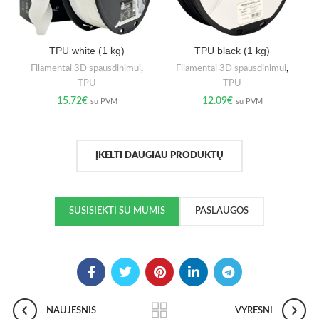
TPU white (1 kg)
TPU black (1 kg)
Filamentai 3D spausdinimui
,
Filamentai 3D spausdinimui
,
TPU
TPU
15.72
€
12.09
€
su PVM
su PVM
ĮKELTI DAUGIAU PRODUKTŲ
SUSISIEKTI SU MUMIS
PASLAUGOS
NAUJESNIS
VYRESNI