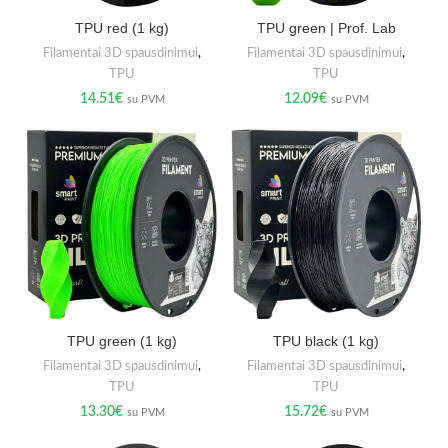
TPU red (1 kg)
TPU green | Prof. Lab
Filamentai 3D spausdinimui
,
Filamentai 3D spausdinimui
,
TPU
TPU
14.51
€
12.09
€
su PVM
su PVM
TPU green (1 kg)
TPU black (1 kg)
Filamentai 3D spausdinimui
,
Filamentai 3D spausdinimui
,
TPU
TPU
13.30
€
15.72
€
su PVM
su PVM