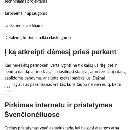
Techniniams projektams
Tarpinėms ir apsaugoms
Lankstiems laikikliams
Detalėms, kurioms reikia elastingumo
Į ką atkreipti dėmesį prieš perkant
Kad nereikėtų permokėti, verta lyginti ne tik kainą už ritę, bet ir
bendrą naudą: ar medžiaga spausdinasi stabiliai, ar nereikalauja daug
papildomų bandymų, ar siunta greitai pasieks jus. Dažnai
protingiausias pasirinkimas yra tas, kuris taupo ne vien eurą, bet ir
laiką.
Pirkimas internetu ir pristatymas
Švenčionėliuose
Greitas pristatymas ypač aktualus tada, kai baigiasi atsargos arba