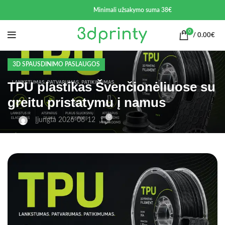
Minimali užsakymo suma 38€
0
/
0.00
€
3D SPAUSDINIMO PASLAUGOS
TPU plastikas Švenčionėliuose su
greitu pristatymu į namus
0
Įjungta 2026-06-12