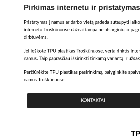
Pirkimas internetu ir pristatym
Pristatymas į namus ar darbo vietą padeda sutaupyti laiko
internetu Troškūnuose dažnai tampa ne atsarginiu, o pagr
dirbtuvėms.
Jei ieškote TPU plastikas Troškūnuose, verta rinktis intern
namus. Taip paprasčiau išsirinkti tinkamą variantą ir užs
Peržiūrėkite TPU plastikas pasirinkimą, palyginkite spalva
namus Troškūnuose.
KONTAKTAI
TP