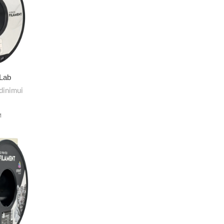
 Lab
dinimui
M