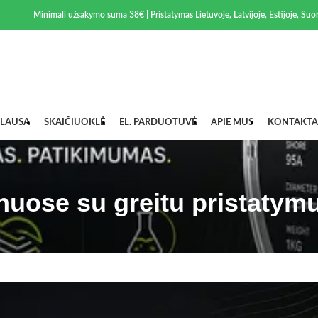
Minimali užsakymo suma 38€ | Pristatymas Lietuvoje, Latvijoje, Estijoje, Suom
LAUSA
SKAIČIUOKLĖ
EL. PARDUOTUVĖ
APIE MUS
KONTAKTA
nuose su greitu pristatym