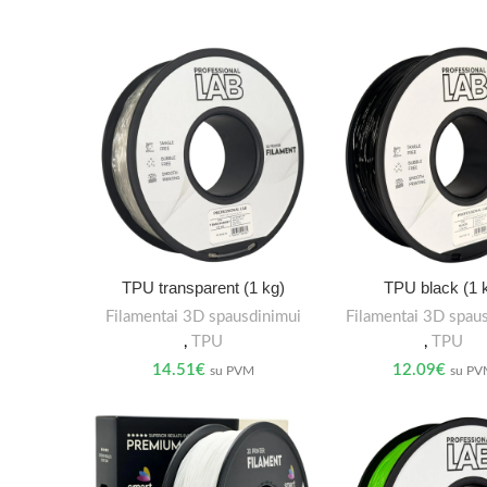
TPU transparent (1 kg)
TPU black (1 
Filamentai 3D spausdinimui
Filamentai 3D spau
,
TPU
,
TPU
14.51
€
12.09
€
su PVM
su P