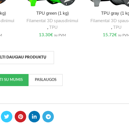
kg)
TPU green (1 kg)
TPU gray (1 k
sdinimui
Filamentai 3D spausdinimui
Filamentai 3D spaus
,
TPU
,
TPU
13.30
€
15.72
€
VM
su PVM
su PV
ELTI DAUGIAU PRODUKTŲ
KTI SU MUMIS
PASLAUGOS