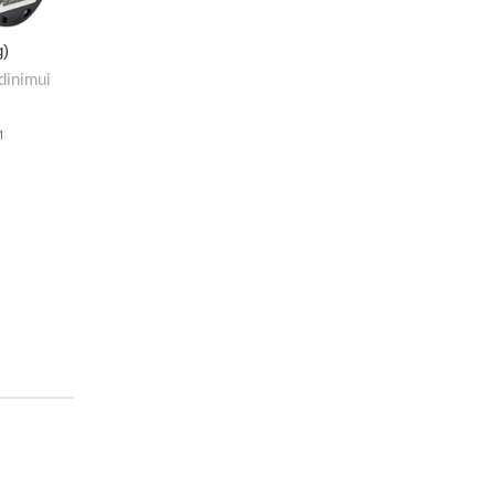
g)
dinimui
M