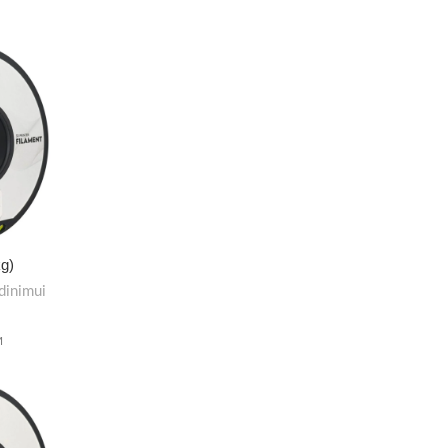
kg)
dinimui
M