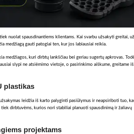
iek nuolat spausdinantiems klientams. Kai svarbu užsakyti greitai, u
ia medžiagą gauti patogiai ten, kur jos labiausiai reikia.
kia medžiagos, kuri dirbtų lankščiau bei geriau sugertų apkrovas. Todė
usiai slypi ne atsiėmimo vietoje, o pasirinkimo aiškume, greitame i
 plastikas
užsakymas leidžia iš karto palyginti pasiūlymus ir neapsiriboti tuo, ka
 tiek dirbtuvėms, kurios nori stabiliai planuoti spausdinimą ir žaliavų
ingiems projektams