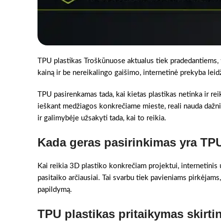
TPU plastikas Troškūnuose aktualus tiek pradedantiems, t
kainą ir be nereikalingo gaišimo, internetinė prekyba leidž
TPU pasirenkamas tada, kai kietas plastikas netinka ir rei
ieškant medžiagos konkrečiame mieste, reali nauda dažnia
ir galimybėje užsakyti tada, kai to reikia.
Kada geras pasirinkimas yra TPU
Kai reikia 3D plastiko konkrečiam projektui, internetinis 
pasitaiko arčiausiai. Tai svarbu tiek pavieniams pirkėjams,
papildymą.
TPU plastikas pritaikymas skirt