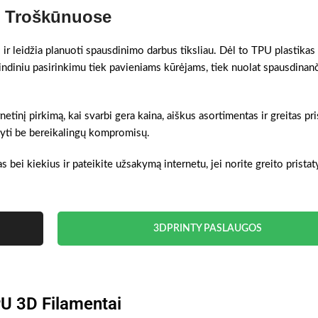
as Troškūnuose
 ir leidžia planuoti spausdinimo darbus tiksliau. Dėl to TPU plastikas
indiniu pasirinkimu tiek pavieniams kūrėjams, tiek nuolat spausdina
etinį pirkimą, kai svarbi gera kaina, aiškus asortimentas ir greitas pr
akyti be bereikalingų kompromisų.
s bei kiekius ir pateikite užsakymą internetu, jei norite greito prista
3DPRINTY PASLAUGOS
U 3D Filamentai