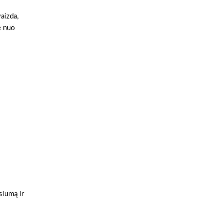
aizda,
e nuo
slumą ir