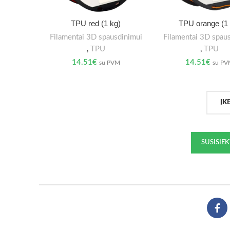
TPU red (1 kg)
TPU orange (1 
Filamentai 3D spausdinimui
Filamentai 3D spau
,
TPU
,
TPU
14.51
€
14.51
€
su PVM
su P
ĮK
SUSISIE