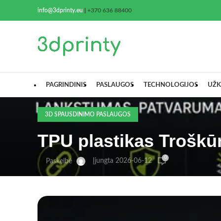
info@3dprinty.eu
|
+370 636 88400
PAGRINDINIS
PASLAUGOS
TECHNOLOGIJOS
UŽK
3D SPAUSDINIMO PASLAUGOS
TPU plastikas Troškū
0
Įjungta 2026-06-12
Paskelbė