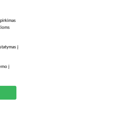
 pirkimas
nčioms
istatymas į
tymo į