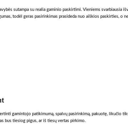
savybės sutampa su realia gaminio paskirtimi. Vieniems svarbiausia išv
gumas, todėl geras pasirinkimas prasideda nuo aiškios paskirties, o n
nt
ertinti gamintojo patikimumą, spalvų pasirinkimą, pakuotę, likučio tik
as bus tiesiog pigus, ar iš tiesų vertas pirkimo.