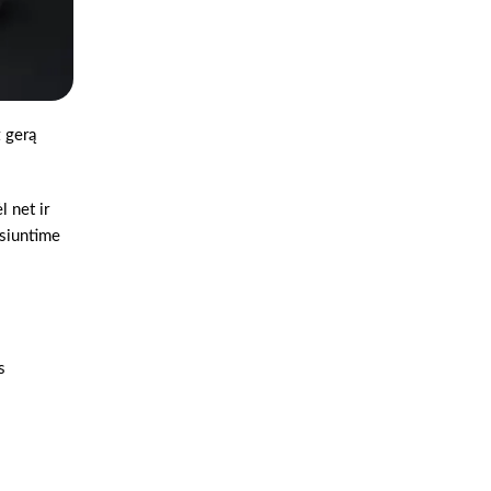
ž gerą
l net ir
šsiuntime
s