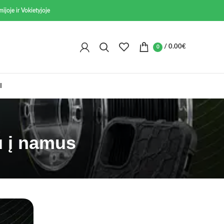
ijoje ir Vokietyjoje
/
0.00
€
0
I
u į namus