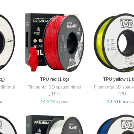
kg)
TPU red (1 kg)
TPU yellow (1 
sdinimui
Filamentai 3D spausdinimui
Filamentai 3D spaus
,
TPU
,
TPU
14.51
€
14.51
€
VM
su PVM
su PV