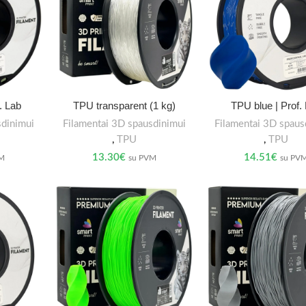
. Lab
TPU transparent (1 kg)
TPU blue | Prof.
sdinimui
Filamentai 3D spausdinimui
Filamentai 3D spaus
,
TPU
,
TPU
13.30
€
14.51
€
VM
su PVM
su PV