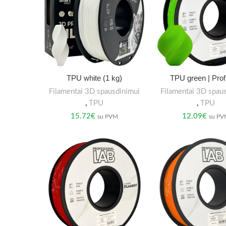
TPU white (1 kg)
TPU green | Prof
Filamentai 3D spausdinimui
Filamentai 3D spau
,
TPU
,
TPU
15.72
€
12.09
€
su PVM
su P