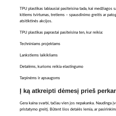
TPU plastikas labiausiai pasiteisina tada, kai medžiagos 
kitiems tvirtumas, tretiems – spausdinimo greitis ar pato
atsitiktinės akcijos.
TPU plastikas paprastai pasiteisina ten, kur reikia:
Techniniams projektams
Lankstiems laikikliams
Detalėms, kurioms reikia elastingumo
Tarpinėms ir apsaugoms
Į ką atkreipti dėmesį prieš perka
Gera kaina svarbi, tačiau vien jos nepakanka. Naudinga įv
pristatymo greitį. Būtent šios detalės lemia, ar pasirinkim