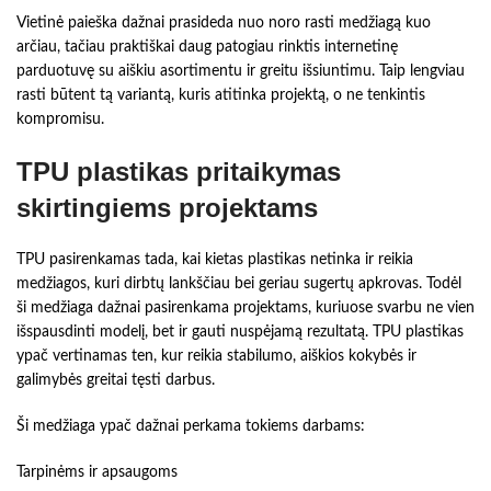
Vietinė paieška dažnai prasideda nuo noro rasti medžiagą kuo
arčiau, tačiau praktiškai daug patogiau rinktis internetinę
parduotuvę su aiškiu asortimentu ir greitu išsiuntimu. Taip lengviau
rasti būtent tą variantą, kuris atitinka projektą, o ne tenkintis
kompromisu.
TPU plastikas pritaikymas
skirtingiems projektams
TPU pasirenkamas tada, kai kietas plastikas netinka ir reikia
medžiagos, kuri dirbtų lankščiau bei geriau sugertų apkrovas. Todėl
ši medžiaga dažnai pasirenkama projektams, kuriuose svarbu ne vien
išspausdinti modelį, bet ir gauti nuspėjamą rezultatą. TPU plastikas
ypač vertinamas ten, kur reikia stabilumo, aiškios kokybės ir
galimybės greitai tęsti darbus.
Ši medžiaga ypač dažnai perkama tokiems darbams:
Tarpinėms ir apsaugoms