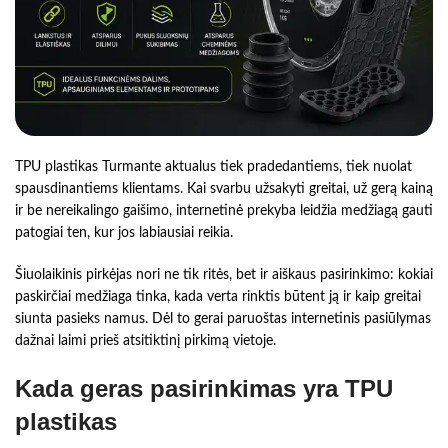
TPU plastikas Turmante aktualus tiek pradedantiems, tiek nuolat
spausdinantiems klientams. Kai svarbu užsakyti greitai, už gerą kainą
ir be nereikalingo gaišimo, internetinė prekyba leidžia medžiagą gauti
patogiai ten, kur jos labiausiai reikia.
Šiuolaikinis pirkėjas nori ne tik ritės, bet ir aiškaus pasirinkimo: kokiai
paskirčiai medžiaga tinka, kada verta rinktis būtent ją ir kaip greitai
siunta pasieks namus. Dėl to gerai paruoštas internetinis pasiūlymas
dažnai laimi prieš atsitiktinį pirkimą vietoje.
Kada geras pasirinkimas yra TPU
plastikas