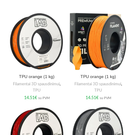
TPU orange (1 kg)
TPU orange (1 kg)
Filamentai 3D spausdinimui
,
Filamentai 3D spausdinimui
,
TPU
TPU
14.51
€
14.51
€
su PVM
su PVM