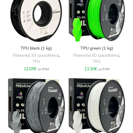
TPU black (1 kg)
TPU green (1 kg)
Filamentai 3D spausdinimui
,
Filamentai 3D spausdinimui
,
TPU
TPU
12.09
€
13.30
€
su PVM
su PVM