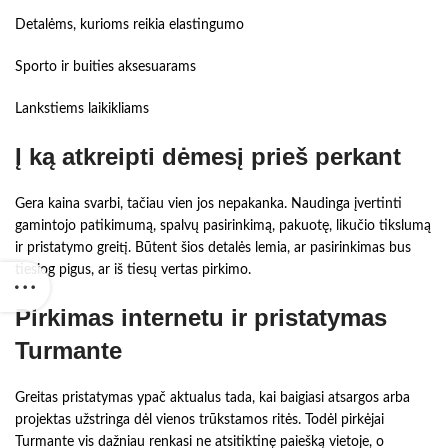
Detalėms, kurioms reikia elastingumo
Sporto ir buities aksesuarams
Lankstiems laikikliams
Į ką atkreipti dėmesį prieš perkant
Gera kaina svarbi, tačiau vien jos nepakanka. Naudinga įvertinti
gamintojo patikimumą, spalvų pasirinkimą, pakuotę, likučio tikslumą
ir pristatymo greitį. Būtent šios detalės lemia, ar pasirinkimas bus
tiesiog pigus, ar iš tiesų vertas pirkimo.
Pirkimas internetu ir pristatymas
Turmante
Greitas pristatymas ypač aktualus tada, kai baigiasi atsargos arba
projektas užstringa dėl vienos trūkstamos ritės. Todėl pirkėjai
Turmante vis dažniau renkasi ne atsitiktinę paiešką vietoje, o