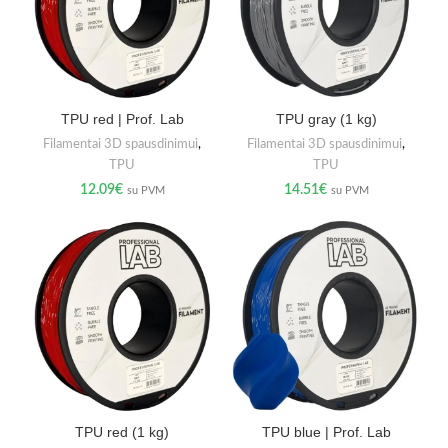
TPU red | Prof. Lab
TPU gray (1 kg)
Filamentai 3D spausdinimui
,
Filamentai 3D spausdinimui
,
TPU
TPU
12.09
€
14.51
€
su PVM
su PVM
TPU red (1 kg)
TPU blue | Prof. Lab