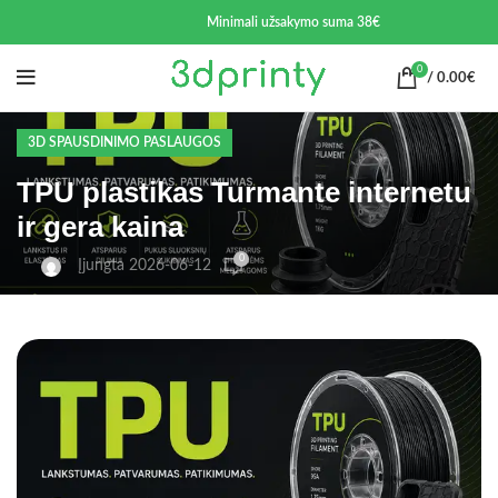
Minimali užsakymo suma 38€
0
/
0.00
€
3D SPAUSDINIMO PASLAUGOS
TPU plastikas Turmante internetu
ir gera kaina
0
Įjungta 2026-06-12