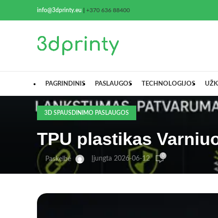
info@3dprinty.eu
|
+370 636 88400
PAGRINDINIS
PASLAUGOS
TECHNOLOGIJOS
UŽK
3D SPAUSDINIMO PASLAUGOS
TPU plastikas Varniuo
0
Įjungta 2026-06-12
Paskelbė