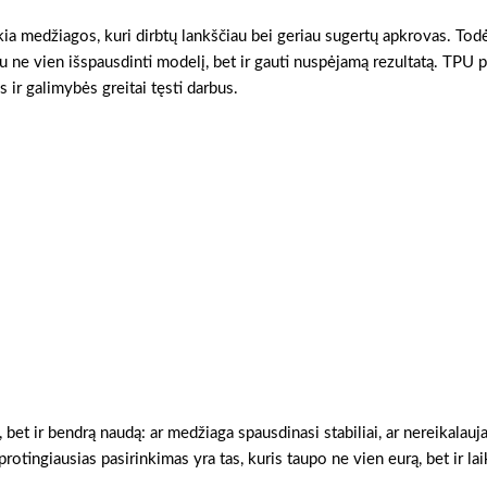
kia medžiagos, kuri dirbtų lankščiau bei geriau sugertų apkrovas. Todė
ne vien išspausdinti modelį, bet ir gauti nuspėjamą rezultatą. TPU p
 ir galimybės greitai tęsti darbus.
, bet ir bendrą naudą: ar medžiaga spausdinasi stabiliai, ar nereikalauj
otingiausias pasirinkimas yra tas, kuris taupo ne vien eurą, bet ir lai