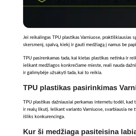
Jei reikalingas TPU plastikas Varniuose, praktiškiausias s
skersmenį, spalvą, kiekį ir gauti medžiagą į namus be pa
TPU pasirenkamas tada, kai kietas plastikas netinka ir rei
ieškant medžiagos konkrečiame mieste, reali nauda dažnia
ir galimybėje užsakyti tada, kai to reikia.
TPU plastikas pasirinkimas Varn
TPU plastikas dažniausiai perkamas internetu todėl, kad ta
ir realų likutį. Ieškant varianto Varniuose, svarbiausia ne 
išliks konkurencinga.
Kur ši medžiaga pasiteisina labi