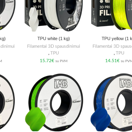
kg)
TPU white (1 kg)
TPU yellow (1 
sdinimui
Filamentai 3D spausdinimui
Filamentai 3D spaus
,
TPU
,
TPU
15.72
€
14.51
€
VM
su PVM
su PV