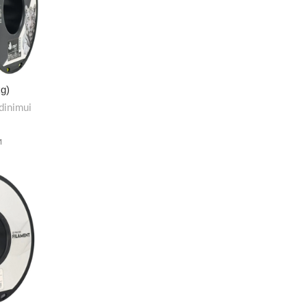
kg)
dinimui
M