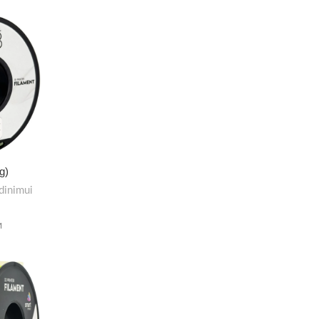
g)
dinimui
M