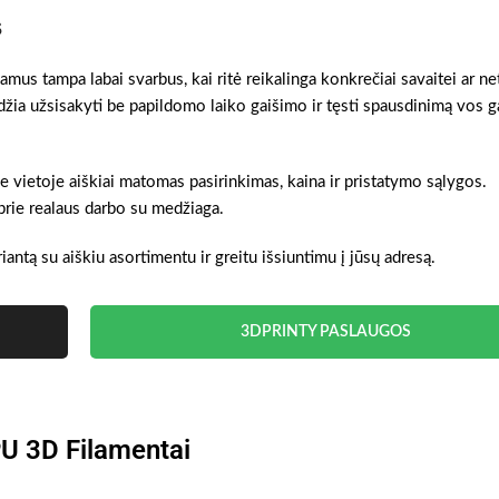
s
mus tampa labai svarbus, kai ritė reikalinga konkrečiai savaitei ar ne
džia užsisakyti be papildomo laiko gaišimo ir tęsti spausdinimą vos 
je vietoje aiškiai matomas pasirinkimas, kaina ir pristatymo sąlygos.
prie realaus darbo su medžiaga.
riantą su aiškiu asortimentu ir greitu išsiuntimu į jūsų adresą.
3DPRINTY PASLAUGOS
U 3D Filamentai