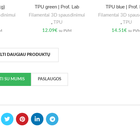
kg)
TPU green | Prof. Lab
TPU blue | Prof.
sdinimui
Filamentai 3D spausdinimui
Filamentai 3D spaus
,
TPU
,
TPU
12.09
€
14.51
€
VM
su PVM
su PV
ELTI DAUGIAU PRODUKTŲ
KTI SU MUMIS
PASLAUGOS