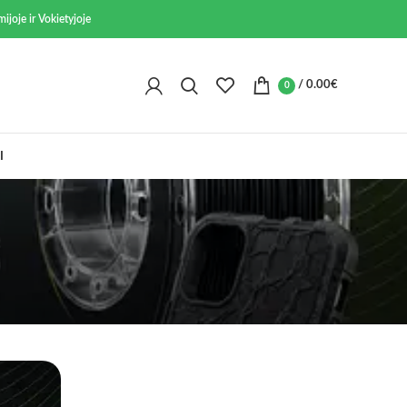
ijoje ir Vokietyjoje
/
0.00
€
0
I