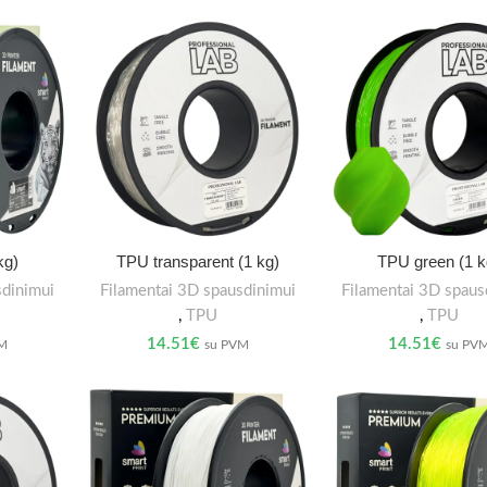
kg)
TPU transparent (1 kg)
TPU green (1 k
sdinimui
Filamentai 3D spausdinimui
Filamentai 3D spaus
,
TPU
,
TPU
14.51
€
14.51
€
VM
su PVM
su PV