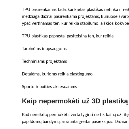
TPU pasirenkamas tada, kai kietas plastikas netinka ir rei
medžiaga dažnai pasirenkama projektams, kuriuose svarbu 
ypač vertinamas ten, kur reikia stabilumo, aiškios kokybės
TPU plastikas paprastai pasiteisina ten, kur reikia:
Tarpinėms ir apsaugoms
Techniniams projektams
Detalėms, kurioms reikia elastingumo
Sporto ir buities aksesuarams
Kaip nepermokėti už 3D plastiką
Kad nereikėtų permokėti, verta lyginti ne tik kainą už ritę
papildomų bandymų, ar siunta greitai pasieks jus. Dažnai pr