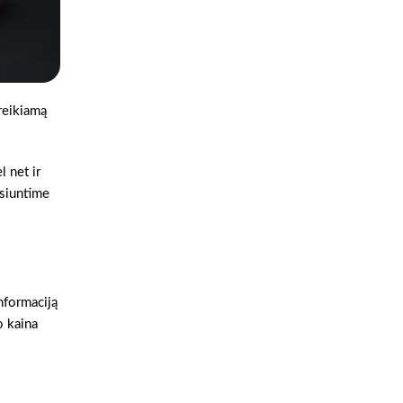
 reikiamą
l net ir
šsiuntime
nformaciją
o kaina