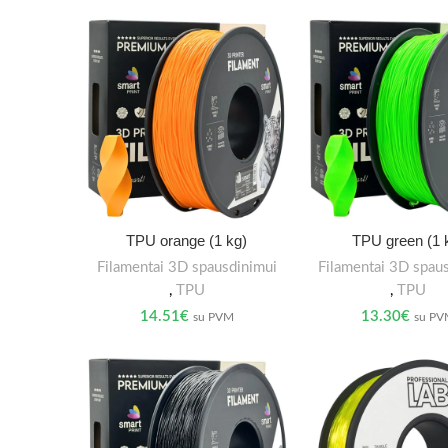
TPU orange (1 kg)
TPU green (1 
Filamentai 3D spausdinimui
Filamentai 3D spau
,
TPU
,
TPU
14.51
€
13.30
€
su PVM
su P