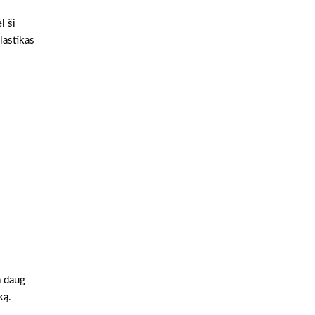
l ši
lastikas
a daug
ką.