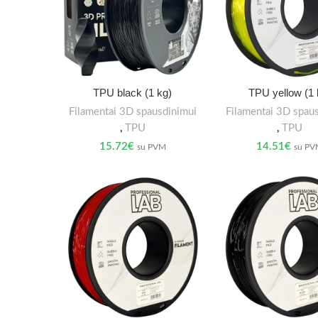
TPU black (1 kg)
TPU yellow (1 
Filamentai 3D spausdinimui
Filamentai 3D spau
,
TPU
,
TPU
15.72
€
14.51
€
su PVM
su P