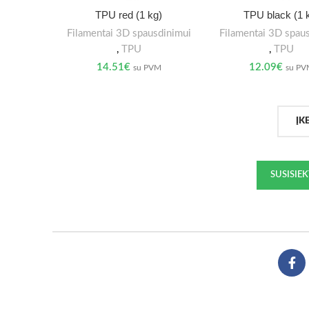
TPU red (1 kg)
TPU black (1 
Filamentai 3D spausdinimui
Filamentai 3D spau
,
TPU
,
TPU
14.51
€
12.09
€
su PVM
su P
ĮK
SUSISIE