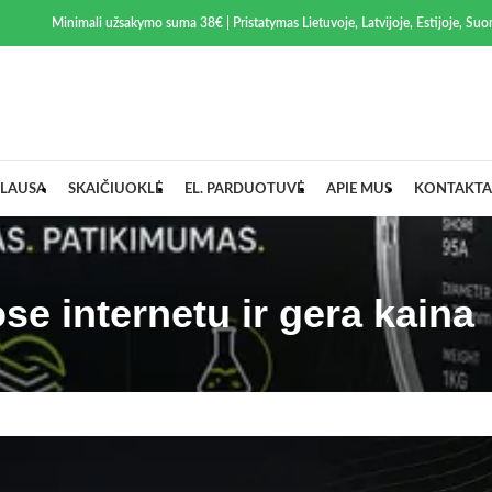
Minimali užsakymo suma 38€ | Pristatymas Lietuvoje, Latvijoje, Estijoje, Suom
LAUSA
SKAIČIUOKLĖ
EL. PARDUOTUVĖ
APIE MUS
KONTAKTA
se internetu ir gera kaina