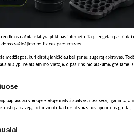
prendimas dažniausiai yra pirkimas internetu. Taip lengviau pasirinkti
pildomo važinėjimo po fizines parduotuves.
kia medžiagos, kuri dirbtų lankščiau bei geriau sugertų apkrovas. Todė
usiai slypi ne atsiėmimo vietoje, o pasirinkimo aiškume, greitame i
iuose
ip paprasčiau vienoje vietoje matyti spalvas, ritės svorį, gamintojo i
tik rasti pardavėją, bet ir žinoti, kad užsakymas bus apdorotas greitai, 
ausiai