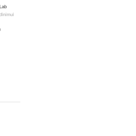
 Lab
dinimui
M