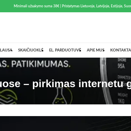
Minimali užsakymo suma 38€ | Pristatymas Lietuvoje, Latvijoje, Estijoje, Suom
LAUSA
SKAIČIUOKLĖ
EL. PARDUOTUVĖ
APIE MUS
KONTAKTA
uose – pirkimas internetu 