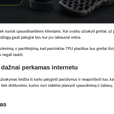
ek nuolat spausdinantiems klientams. Kai svarbu užsakyti greitai, už 
žiagą gauti patogiai ten, kur jos labiausiai reikia.
tsiėmimą, o pasitikėjimą, kad pasirinktas TPU plastikas bus greitai išsi
 negali laukti.
 dažnai perkamas internetu
užsakymas leidžia iš karto palyginti pasiūlymus ir neapsiriboti tuo, ka
 tiek dirbtuvėms, kurios nori stabiliai planuoti spausdinimą ir žaliavų
kas