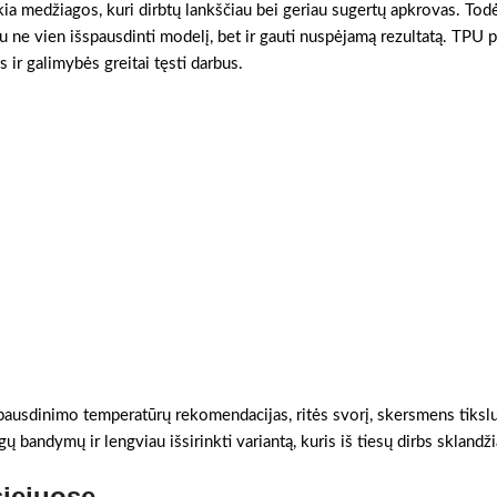
kia medžiagos, kuri dirbtų lankščiau bei geriau sugertų apkrovas. Todė
ne vien išspausdinti modelį, bet ir gauti nuspėjamą rezultatą. TPU p
 ir galimybės greitai tęsti darbus.
 spausdinimo temperatūrų rekomendacijas, ritės svorį, skersmens tikslum
ų bandymų ir lengviau išsirinkti variantą, kuris iš tiesų dirbs sklandži
siejuose