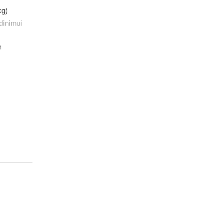
kg)
dinimui
M