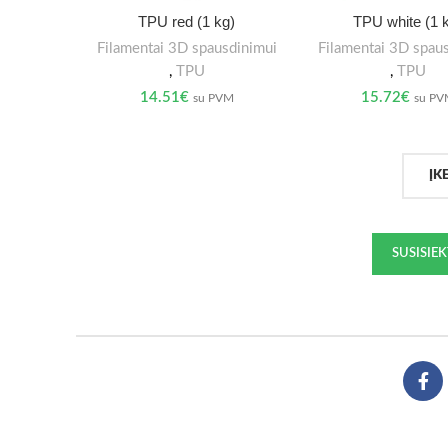
TPU red (1 kg)
TPU white (1 
Filamentai 3D spausdinimui
Filamentai 3D spau
,
TPU
,
TPU
14.51
€
15.72
€
su PVM
su P
ĮK
SUSISIE