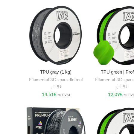
TPU gray (1 kg)
TPU green | Prof
Filamentai 3D spausdinimui
Filamentai 3D spau
,
TPU
,
TPU
14.51
€
12.09
€
su PVM
su P