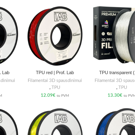
. Lab
TPU red | Prof. Lab
TPU transparent (
sdinimui
Filamentai 3D spausdinimui
Filamentai 3D spaus
,
TPU
,
TPU
12.09
€
13.30
€
VM
su PVM
su PV