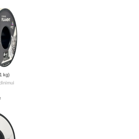
1 kg)
dinimui
M