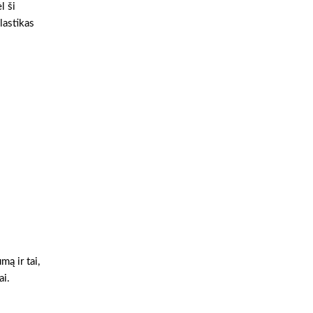
l ši
lastikas
ą ir tai,
ai.