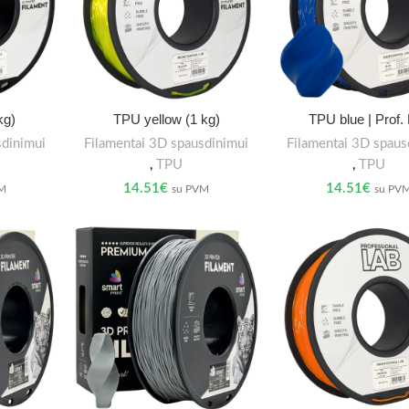
kg)
TPU yellow (1 kg)
TPU blue | Prof.
sdinimui
Filamentai 3D spausdinimui
Filamentai 3D spaus
,
TPU
,
TPU
14.51
€
14.51
€
VM
su PVM
su PV