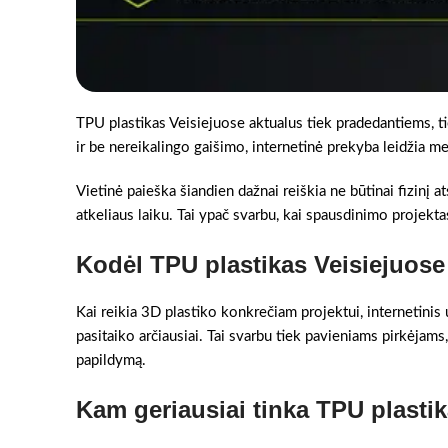
TPU plastikas Veisiejuose aktualus tiek pradedantiems, ti
ir be nereikalingo gaišimo, internetinė prekyba leidžia med
Vietinė paieška šiandien dažnai reiškia ne būtinai fizinį a
atkeliaus laiku. Tai ypač svarbu, kai spausdinimo projektas
Kodėl TPU plastikas Veisiejuose
Kai reikia 3D plastiko konkrečiam projektui, internetinis 
pasitaiko arčiausiai. Tai svarbu tiek pavieniams pirkėjams,
papildymą.
Kam geriausiai tinka TPU plasti