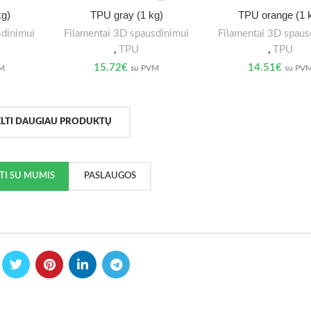
kg)
TPU gray (1 kg)
TPU orange (1 
sdinimui
Filamentai 3D spausdinimui
Filamentai 3D spaus
,
TPU
,
TPU
15.72
€
14.51
€
VM
su PVM
su PV
ELTI DAUGIAU PRODUKTŲ
KTI SU MUMIS
PASLAUGOS