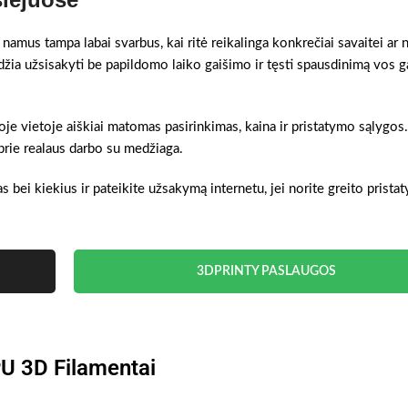
namus tampa labai svarbus, kai ritė reikalinga konkrečiai savaitei ar 
džia užsisakyti be papildomo laiko gaišimo ir tęsti spausdinimą vos 
oje vietoje aiškiai matomas pasirinkimas, kaina ir pristatymo sąlygos.
prie realaus darbo su medžiaga.
s bei kiekius ir pateikite užsakymą internetu, jei norite greito prista
3DPRINTY PASLAUGOS
U 3D Filamentai