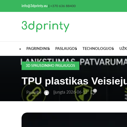
info@3dprinty.eu
|
+370 636 88400
PAGRINDINIS
PASLAUGOS
TECHNOLOGIJOS
UŽK
3D SPAUSDINIMO PASLAUGOS
TPU plastikas Veisiej
0
Įjungta 2026-06-12
Paskelbė