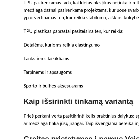
TPU pasirenkamas tada, kai kietas plastikas netinka ir rei
medžiaga dažnai pasirenkama projektams, kuriuose svarbu 
ypač vertinamas ten, kur reikia stabilumo, aiškios kokybės
TPU plastikas paprastai pasiteisina ten, kur reikia:
Detalėms, kurioms reikia elastingumo
Lankstiems laikikliams
Tarpinėms ir apsaugoms
Sporto ir buities aksesuarams
Kaip išsirinkti tinkamą variantą
Prieš perkant verta pasitikrinti kelis praktinius dalykus:
ar medžiaga tinka jūsų įrangai. Taip išvengiama bereikaling
Greitas pristatymas į namus Vei