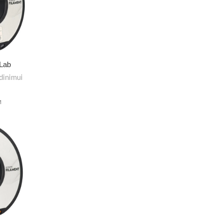
 Lab
dinimui
M