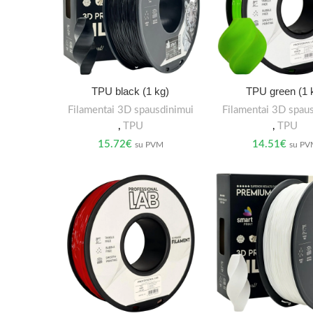
TPU black (1 kg)
TPU green (1 
Filamentai 3D spausdinimui
Filamentai 3D spau
,
TPU
,
TPU
15.72
€
14.51
€
su PVM
su P