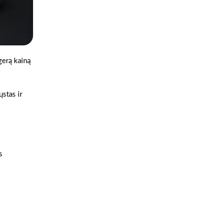
gerą kainą
ųstas ir
s