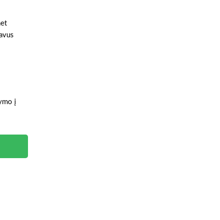
net
gavus
tymo į