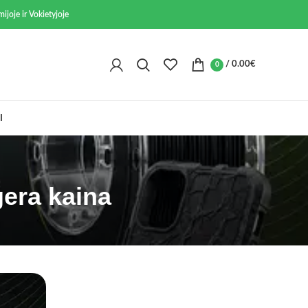
ijoje ir Vokietyjoje
/
0.00
€
0
I
gera kaina