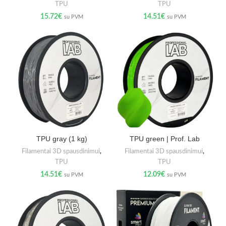
TPU
TPU
15.72
€
14.51
€
su PVM
su PVM
TPU gray (1 kg)
TPU green | Prof. Lab
Filamentai 3D spausdinimui
,
Filamentai 3D spausdinimui
,
TPU
TPU
14.51
€
12.09
€
su PVM
su PVM