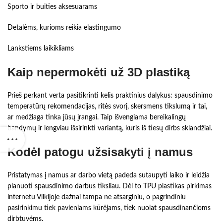
Sporto ir buities aksesuarams
Detalėms, kurioms reikia elastingumo
Lankstiems laikikliams
Kaip nepermokėti už 3D plastiką
Prieš perkant verta pasitikrinti kelis praktinius dalykus: spausdinimo
temperatūrų rekomendacijas, ritės svorį, skersmens tikslumą ir tai,
ar medžiaga tinka jūsų įrangai. Taip išvengiama bereikalingų
bandymų ir lengviau išsirinkti variantą, kuris iš tiesų dirbs sklandžiai.
Kodėl patogu užsisakyti į namus
Pristatymas į namus ar darbo vietą padeda sutaupyti laiko ir leidžia
planuoti spausdinimo darbus tiksliau. Dėl to TPU plastikas pirkimas
internetu Vilkijoje dažnai tampa ne atsarginiu, o pagrindiniu
pasirinkimu tiek pavieniams kūrėjams, tiek nuolat spausdinančioms
dirbtuvėms.