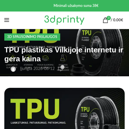
Minimali užsakymo suma 38€
0
/
0.00
€
3D SPAUSDINIMO PASLAUGOS
TPU plastikas Vilkijoje internetu ir
gera kaina
0
Įjungta 2026-06-12