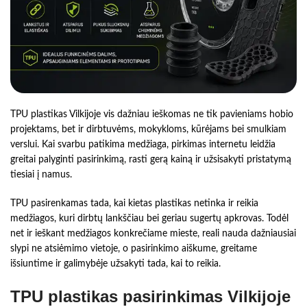
TPU plastikas Vilkijoje vis dažniau ieškomas ne tik pavieniams hobio
projektams, bet ir dirbtuvėms, mokykloms, kūrėjams bei smulkiam
verslui. Kai svarbu patikima medžiaga, pirkimas internetu leidžia
greitai palyginti pasirinkimą, rasti gerą kainą ir užsisakyti pristatymą
tiesiai į namus.
TPU pasirenkamas tada, kai kietas plastikas netinka ir reikia
medžiagos, kuri dirbtų lankščiau bei geriau sugertų apkrovas. Todėl
net ir ieškant medžiagos konkrečiame mieste, reali nauda dažniausiai
slypi ne atsiėmimo vietoje, o pasirinkimo aiškume, greitame
išsiuntime ir galimybėje užsakyti tada, kai to reikia.
TPU plastikas pasirinkimas Vilkijoje