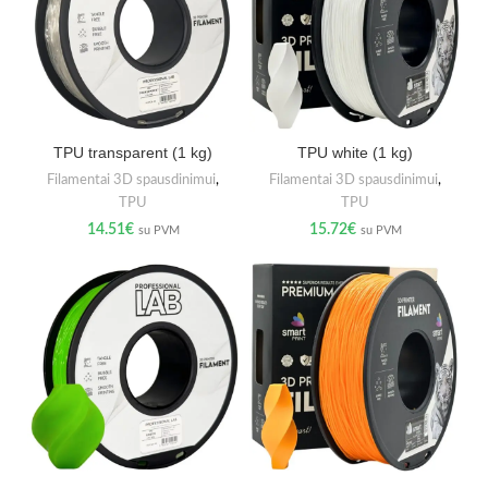
TPU transparent (1 kg)
TPU white (1 kg)
Filamentai 3D spausdinimui
,
Filamentai 3D spausdinimui
,
TPU
TPU
14.51
€
15.72
€
su PVM
su PVM