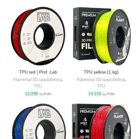
TPU red | Prof. Lab
TPU yellow (1 kg)
Filamentai 3D spausdinimui
,
Filamentai 3D spausdinimui
,
TPU
TPU
12.09
€
14.51
€
su PVM
su PVM