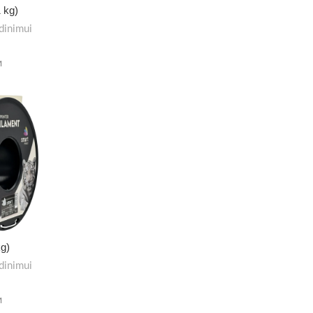
 kg)
dinimui
M
kg)
dinimui
M