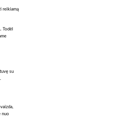
ti reikiamą
A. Todėl
tame
otuvę su
.
vaizda,
e nuo