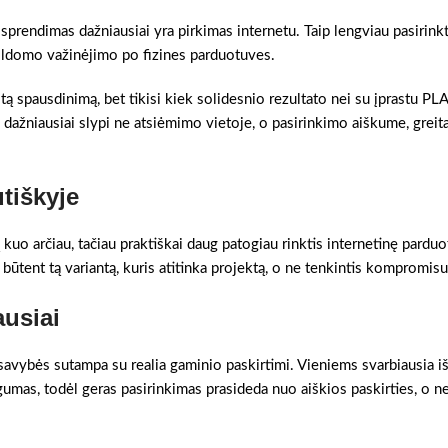
 sprendimas dažniausiai yra pirkimas internetu. Taip lengviau pasirink
pildomo važinėjimo po fizines parduotuves.
stą spausdinimą, bet tikisi kiek solidesnio rezultato nei su įprastu PL
 dažniausiai slypi ne atsiėmimo vietoje, o pasirinkimo aiškume, grei
tiškyje
kuo arčiau, tačiau praktiškai daug patogiau rinktis internetinę pardu
i būtent tą variantą, kuris atitinka projektą, o ne tenkintis kompromisu
ausiai
 savybės sutampa su realia gaminio paskirtimi. Vieniems svarbiausia iš
gumas, todėl geras pasirinkimas prasideda nuo aiškios paskirties, o n