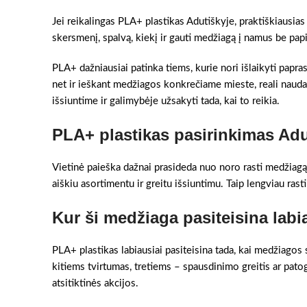
Jei reikalingas PLA+ plastikas Adutiškyje, praktiškiausias
skersmenį, spalvą, kiekį ir gauti medžiagą į namus be pa
PLA+ dažniausiai patinka tiems, kurie nori išlaikyti papra
net ir ieškant medžiagos konkrečiame mieste, reali nauda
išsiuntime ir galimybėje užsakyti tada, kai to reikia.
PLA+ plastikas pasirinkimas Adu
Vietinė paieška dažnai prasideda nuo noro rasti medžiagą 
aiškiu asortimentu ir greitu išsiuntimu. Taip lengviau rast
Kur ši medžiaga pasiteisina labi
PLA+ plastikas labiausiai pasiteisina tada, kai medžiagos
kitiems tvirtumas, tretiems – spausdinimo greitis ar pato
atsitiktinės akcijos.