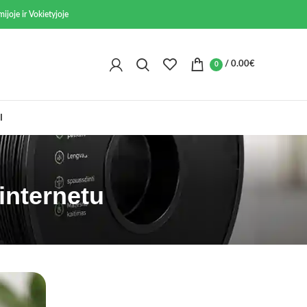
ijoje ir Vokietyjoje
/
0.00
€
0
I
internetu