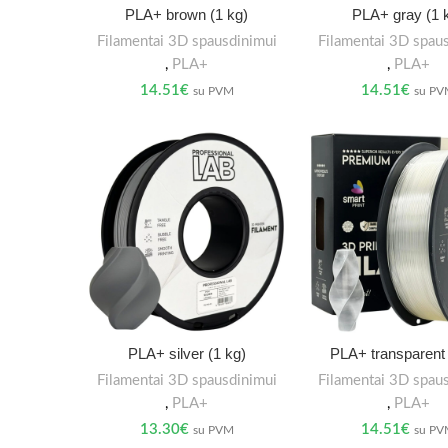
PLA+ brown (1 kg)
PLA+ gray (1 
Filamentai 3D spausdinimui
Filamentai 3D spau
,
PLA+
,
PLA+
14.51
€
14.51
€
su PVM
su P
PLA+ silver (1 kg)
PLA+ transparent 
Filamentai 3D spausdinimui
Filamentai 3D spau
,
PLA+
,
PLA+
13.30
€
14.51
€
su PVM
su P