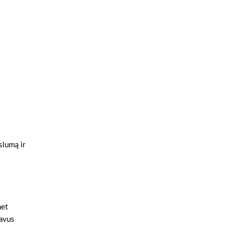
slumą ir
net
gavus