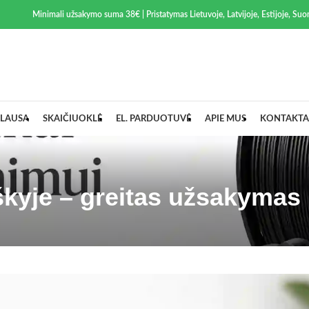
Minimali užsakymo suma 38€ | Pristatymas Lietuvoje, Latvijoje, Estijoje, Suom
LAUSA
SKAIČIUOKLĖ
EL. PARDUOTUVĖ
APIE MUS
KONTAKTA
kyje – greitas užsakymas 