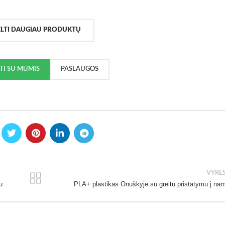
ELTI DAUGIAU PRODUKTŲ
KTI SU MUMIS
PASLAUGOS
VYRE
u
PLA+ plastikas Onuškyje su greitu pristatymu į na