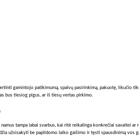
ertinti gamintojo patikimumą, spalvų pasirinkimą, pakuotę, likučio tik
as bus tiesiog pigus, ar iš tiesų vertas pirkimo.
s
namus tampa labai svarbus, kai ritė reikalinga konkrečiai savaitei ar 
džia užsisakyti be papildomo laiko gaišimo ir tęsti spausdinimą vos 