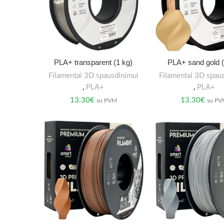
PLA+ transparent (1 kg)
PLA+ sand gold (
Filamentai 3D spausdinimui
Filamentai 3D spau
,
PLA+
,
PLA+
13.30
€
13.30
€
su PVM
su P