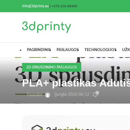
info@3dprinty.eu
|
+370 636 88400
PAGRINDINIS
PASLAUGOS
TECHNOLOGIJOS
UŽK
3D SPAUSDINIMO PASLAUGOS
PLA+ plastikas Adutiš
0
Įjungta 2026-06-12
Paskelbė