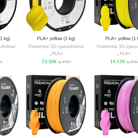
1 kg)
PLA+ yellow (1 kg)
PLA+ yellow (1 
sdinimui
Filamentai 3D spausdinimui
Filamentai 3D spaus
,
PLA+
,
PLA+
13.30
€
14.51
€
VM
su PVM
su PV