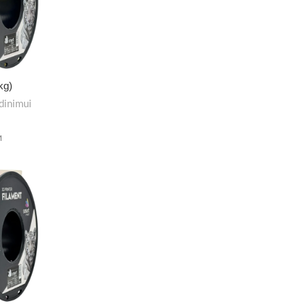
kg)
dinimui
M