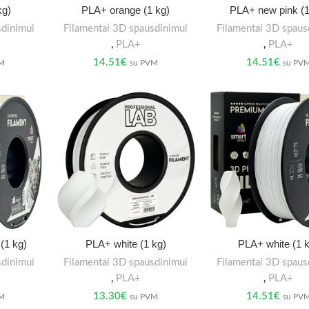
kg)
PLA+ orange (1 kg)
PLA+ new pink (1
sdinimui
Filamentai 3D spausdinimui
Filamentai 3D spaus
,
PLA+
,
PLA+
14.51
€
14.51
€
VM
su PVM
su PV
(1 kg)
PLA+ white (1 kg)
PLA+ white (1 
sdinimui
Filamentai 3D spausdinimui
Filamentai 3D spaus
,
PLA+
,
PLA+
13.30
€
14.51
€
VM
su PVM
su PV