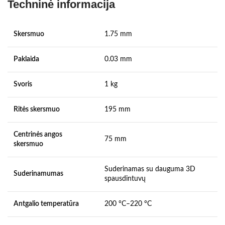
Techninė informacija
Skersmuo
1.75 mm
Paklaida
0.03 mm
Svoris
1 kg
Ritės skersmuo
195 mm
Centrinės angos
75 mm
skersmuo
Suderinamas su dauguma 3D
Suderinamumas
spausdintuvų
Antgalio temperatūra
200 °C–220 °C