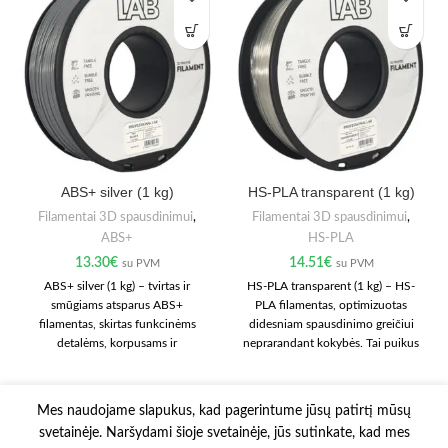
ABS+ silver (1 kg)
HS-PLA transparent (1 kg)
Filamentai 3D spausdinimui
,
Filamentai 3D spausdinimui
,
ABS+
HS-PLA
13.30
€
14.51
€
su PVM
su PVM
ABS+ silver (1 kg) – tvirtas ir
HS-PLA transparent (1 kg) – HS-
smūgiams atsparus ABS+
PLA filamentas, optimizuotas
filamentas, skirtas funkcinėms
didesniam spausdinimo greičiui
detalėms, korpusams ir
neprarandant kokybės. Tai puikus
mechaniniams komponentams. Jis
pasirinkimas greitam
tinka techniniams prototipams bei
prototipavimui, trumpesniam
kasdieniam 3D spausdinimui, kai
gamybos laikui ir sklandžiam
Mes naudojame slapukus, kad pagerintume jūsų patirtį mūsų
svarbus atsparumas apkrovoms.
kasdieniam darbui. Medžiaga
svetainėje. Naršydami šioje svetainėje, jūs sutinkate, kad mes
Geriausiems rezultatams
lengvai valdoma ir tinka daugeliui