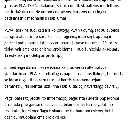
įprastas PLA. Dėl šio balanso jis tinka ne tik vizualiems modeliams,
bet ir dažniau naudojamoms detalėms, kurioms reikalingas
patikimesnis mechaninis stabilumas.
PLA+ išsiskiria tuo, kad išlaiko patogų PLA valdymą, tačiau suteikia
daugiau atsparumo smulkiems smūgiams, mažesnį trapumą ir
geresnį patikimumą intensyviau naudojamose detalėse. Dėl to jis
tinka įvairiems kasdieniams projektams – nuo funkcinių aksesuarų
iki estetiškų modelių ar prototipų.
Ši medžiaga dažnai pasirenkama kaip universali alternatyva
standartiniam PLA, kai reikalingas paprastas spausdinimas, bet norisi
solidesnio galutinio rezultato. Laikantis rekomenduojamų
parametrų, filamentas užtikrina stabilų darbą ir tvarkingą paviršių.
Pagal pateiktą produkto informaciją, pagerinta sudėtis papildomai
prisideda prie geresnio spalvos stabilumo ir tvirtesnio galutinio
rezultato, todėl medžiaga tinkama ne tik bandomiesiems, bet ir
dažniau naudojamiems projektams.