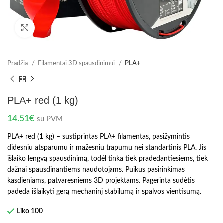
Spustelėkite norėdami padidinti
Pradžia
Filamentai 3D spausdinimui
PLA+
PLA+ red (1 kg)
14.51
€
su PVM
PLA+ red (1 kg) – sustiprintas PLA+ filamentas, pasižymintis
didesniu atsparumu ir mažesniu trapumu nei standartinis PLA. Jis
išlaiko lengvą spausdinimą, todėl tinka tiek pradedantiesiems, tiek
dažnai spausdinantiems naudotojams. Puikus pasirinkimas
kasdieniams, patvaresniems 3D projektams. Pagerinta sudėtis
padeda išlaikyti gerą mechaninį stabilumą ir spalvos vientisumą.
Liko 100