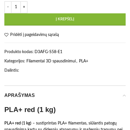
Į KREPŠELĮ
Pridėti į pageidavimų sąrašą
Produkto kodas:
D3AFG-S58-E1
Kategorijos:
Filamentai 3D spausdinimui
,
PLA+
Dalintis:
APRAŠYMAS
PLA+ red (1 kg)
PLA+ red (1 kg)
– sustiprintas PLA+ filamentas, siūlantis patogų
spausdinimą kartu su didesniu atsparumu ir mažesniu trapumu nei