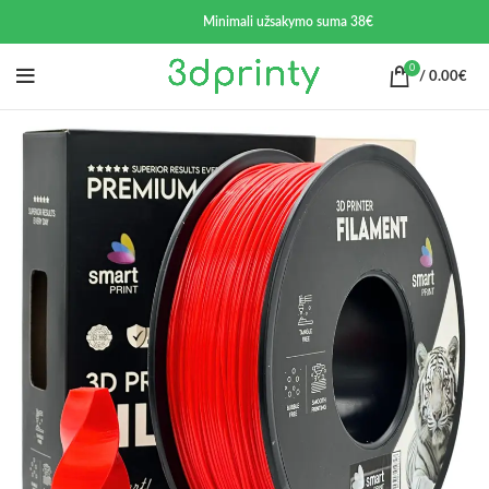
Minimali užsakymo suma 38€
0
/
0.00
€