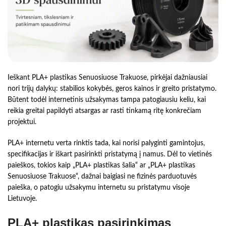
Ieškant PLA+ plastikas Senuosiuose Trakuose, pirkėjai dažniausiai
nori trijų dalykų: stabilios kokybės, geros kainos ir greito pristatymo.
Būtent todėl internetinis užsakymas tampa patogiausiu keliu, kai
reikia greitai papildyti atsargas ar rasti tinkamą ritę konkrečiam
projektui.
PLA+ internetu verta rinktis tada, kai norisi palyginti gamintojus,
specifikacijas ir iškart pasirinkti pristatymą į namus. Dėl to vietinės
paieškos, tokios kaip „PLA+ plastikas šalia“ ar „PLA+ plastikas
Senuosiuose Trakuose“, dažnai baigiasi ne fizinės parduotuvės
paieška, o patogiu užsakymu internetu su pristatymu visoje
Lietuvoje.
PLA+ plastikas pasirinkimas