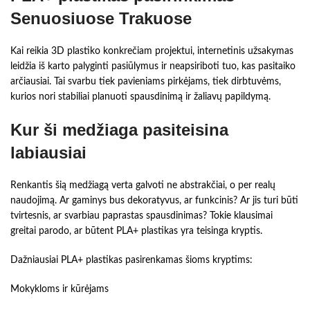
Senuosiuose Trakuose
Kai reikia 3D plastiko konkrečiam projektui, internetinis užsakymas
leidžia iš karto palyginti pasiūlymus ir neapsiriboti tuo, kas pasitaiko
arčiausiai. Tai svarbu tiek pavieniams pirkėjams, tiek dirbtuvėms,
kurios nori stabiliai planuoti spausdinimą ir žaliavų papildymą.
Kur ši medžiaga pasiteisina
labiausiai
Renkantis šią medžiagą verta galvoti ne abstrakčiai, o per realų
naudojimą. Ar gaminys bus dekoratyvus, ar funkcinis? Ar jis turi būti
tvirtesnis, ar svarbiau paprastas spausdinimas? Tokie klausimai
greitai parodo, ar būtent PLA+ plastikas yra teisinga kryptis.
Dažniausiai PLA+ plastikas pasirenkamas šioms kryptims:
Mokykloms ir kūrėjams