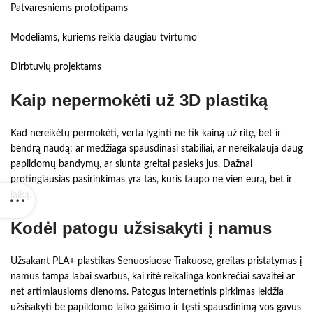
Patvaresniems prototipams
Modeliams, kuriems reikia daugiau tvirtumo
Dirbtuvių projektams
Kaip nepermokėti už 3D plastiką
Kad nereikėtų permokėti, verta lyginti ne tik kainą už ritę, bet ir
bendrą naudą: ar medžiaga spausdinasi stabiliai, ar nereikalauja daug
papildomų bandymų, ar siunta greitai pasieks jus. Dažnai
protingiausias pasirinkimas yra tas, kuris taupo ne vien eurą, bet ir
laiką.
Kodėl patogu užsisakyti į namus
Užsakant PLA+ plastikas Senuosiuose Trakuose, greitas pristatymas į
namus tampa labai svarbus, kai ritė reikalinga konkrečiai savaitei ar
net artimiausioms dienoms. Patogus internetinis pirkimas leidžia
užsisakyti be papildomo laiko gaišimo ir tęsti spausdinimą vos gavus