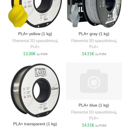
PLA+ yellow (1 kg)
PLA+ gray (1 kg)
Filamentai 3D spausdinimui
,
Filamentai 3D spausdinimui
,
PLA+
PLA+
13.30
€
14.51
€
su PVM
su PVM
PLA+ blue (1 kg)
Filamentai 3D spausdinimui
,
PLA+
PLA+ transparent (1 kg)
14.51
€
su PVM