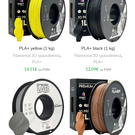
PLA+ yellow (1 kg)
PLA+ black (1 kg)
Filamentai 3D spausdinimui
,
Filamentai 3D spausdinimui
,
PLA+
PLA+
14.51
€
12.09
€
su PVM
su PVM