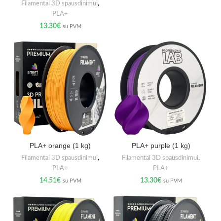
Filamentai 3D spausdinimui
,
PLA+
13.30
€
su PVM
PLA+ orange (1 kg)
PLA+ purple (1 kg)
Filamentai 3D spausdinimui
,
Filamentai 3D spausdinimui
,
PLA+
PLA+
14.51
€
13.30
€
su PVM
su PVM