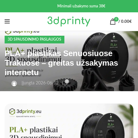
Minimali užsakymo suma 38€
0
/
0.00
€
3D SPAUSDINIMO PASLAUGOS
PLA+ plastikas Senuosiuose
Trakuose – greitas užsakymas
internetu
0
Įjungta 2026-06-12