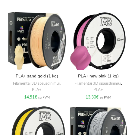
PLA+ sand gold (1 kg)
PLA+ new pink (1 kg)
Filamentai 3D spausdinimui
,
Filamentai 3D spausdinimui
,
PLA+
PLA+
14.51
€
13.30
€
su PVM
su PVM