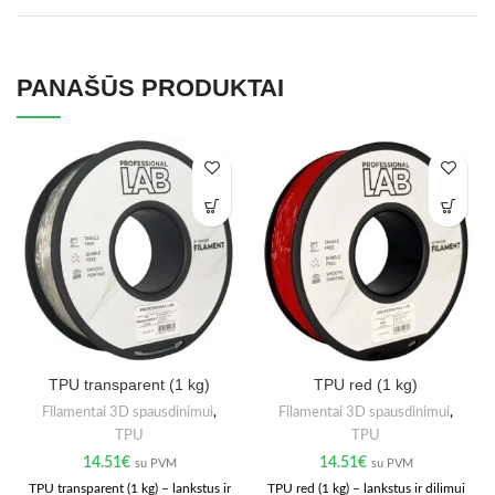
PANAŠŪS PRODUKTAI
TPU transparent (1 kg)
TPU red (1 kg)
Filamentai 3D spausdinimui
,
Filamentai 3D spausdinimui
,
TPU
TPU
14.51
€
14.51
€
su PVM
su PVM
TPU transparent (1 kg) – lankstus ir
TPU red (1 kg) – lankstus ir dilimui