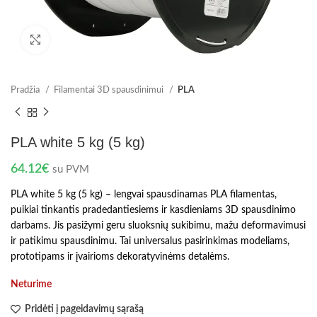
Spustelėkite norėdami padidinti
Pradžia
Filamentai 3D spausdinimui
PLA
PLA white 5 kg (5 kg)
64.12
€
su PVM
PLA white 5 kg (5 kg) – lengvai spausdinamas PLA filamentas,
puikiai tinkantis pradedantiesiems ir kasdieniams 3D spausdinimo
darbams. Jis pasižymi geru sluoksnių sukibimu, mažu deformavimusi
ir patikimu spausdinimu. Tai universalus pasirinkimas modeliams,
prototipams ir įvairioms dekoratyvinėms detalėms.
Neturime
Pridėti į pageidavimų sąrašą