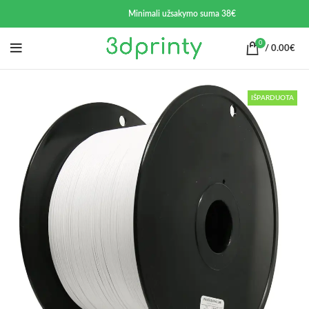
Minimali užsakymo suma 38€
0
/
0.00
€
IŠPARDUOTA