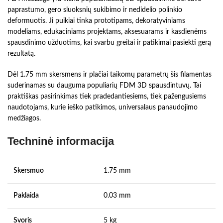
paprastumo, gero sluoksnių sukibimo ir nedidelio polinkio
deformuotis. Ji puikiai tinka prototipams, dekoratyviniams
modeliams, edukaciniams projektams, aksesuarams ir kasdienėms
spausdinimo užduotims, kai svarbu greitai ir patikimai pasiekti gerą
rezultatą.
Dėl 1.75 mm skersmens ir plačiai taikomų parametrų šis filamentas
suderinamas su dauguma populiarių FDM 3D spausdintuvų. Tai
praktiškas pasirinkimas tiek pradedantiesiems, tiek pažengusiems
naudotojams, kurie ieško patikimos, universalaus panaudojimo
medžiagos.
Techninė informacija
Skersmuo
1.75 mm
Paklaida
0.03 mm
Svoris
5 kg