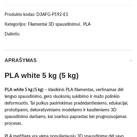
Produkto kodas:
D3AFG-P192-E1
Kategorijos:
Filamentai 3D spausdinimui
,
PLA
Dalintis:
APRAŠYMAS
PLA white 5 kg (5 kg)
PLA white 5 kg (5 kg)
– klasikinis PLA filamentas, vertinamas dėl
lengvo spausdinimo, gero sluoksnių sukibimo ir mažo polinkio
deformuotis. Tai puikus pasirinkimas pradedantiesiems, edukacijai,
prototipams, dekoratyviniams modeliams ir kasdieniams 3D
spausdinimo darbams, kai svarbus paprastas bei prognozuojamas
procesas.
PLA medžiaga yra viena populiariausių 3D spausdinime dėl savo