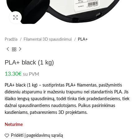
Spustelėkite norėdami padidinti
Pradžia
Filamentai 3D spausdinimui
PLA+
PLA+ black (1 kg)
13.30
€
su PVM
PLA+ black (1 kg) – sustiprintas PLA+ filamentas, pasižymintis
didesniu atsparumu ir mažesniu trapumu nei standartinis PLA. Jis
išlaiko lengvą spausdinimą, todėl tinka tiek pradedantiesiems, tiek
dažnai spausdinantiems naudotojams. Puikus pasirinkimas
kasdieniams, patvaresniems 3D projektams.
Neturime
Pridėti į pageidavimų sąrašą