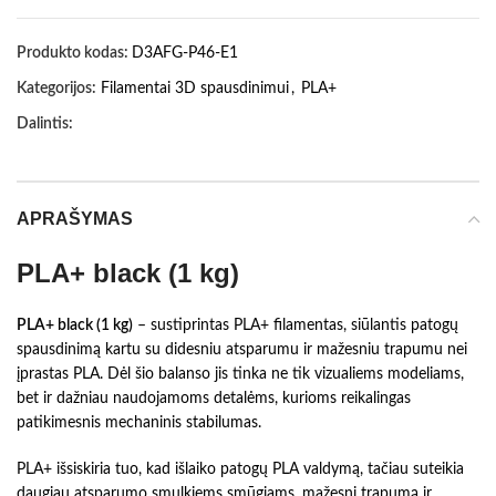
Produkto kodas:
D3AFG-P46-E1
Kategorijos:
Filamentai 3D spausdinimui
,
PLA+
Dalintis:
APRAŠYMAS
PLA+ black (1 kg)
PLA+ black (1 kg)
– sustiprintas PLA+ filamentas, siūlantis patogų
spausdinimą kartu su didesniu atsparumu ir mažesniu trapumu nei
įprastas PLA. Dėl šio balanso jis tinka ne tik vizualiems modeliams,
bet ir dažniau naudojamoms detalėms, kurioms reikalingas
patikimesnis mechaninis stabilumas.
PLA+ išsiskiria tuo, kad išlaiko patogų PLA valdymą, tačiau suteikia
daugiau atsparumo smulkiems smūgiams, mažesnį trapumą ir