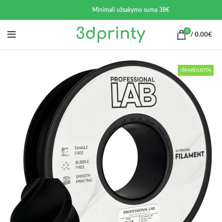
Minimali užsakymo suma 38€
0
/
0.00
€
IŠPARDUOTA