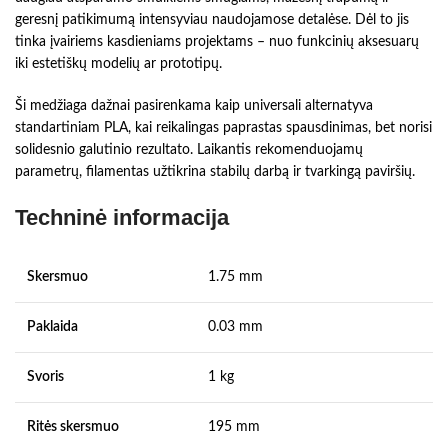
geresnį patikimumą intensyviau naudojamose detalėse. Dėl to jis
tinka įvairiems kasdieniams projektams – nuo funkcinių aksesuarų
iki estetiškų modelių ar prototipų.
Ši medžiaga dažnai pasirenkama kaip universali alternatyva
standartiniam PLA, kai reikalingas paprastas spausdinimas, bet norisi
solidesnio galutinio rezultato. Laikantis rekomenduojamų
parametrų, filamentas užtikrina stabilų darbą ir tvarkingą paviršių.
Techninė informacija
Skersmuo
1.75 mm
Paklaida
0.03 mm
Svoris
1 kg
Ritės skersmuo
195 mm