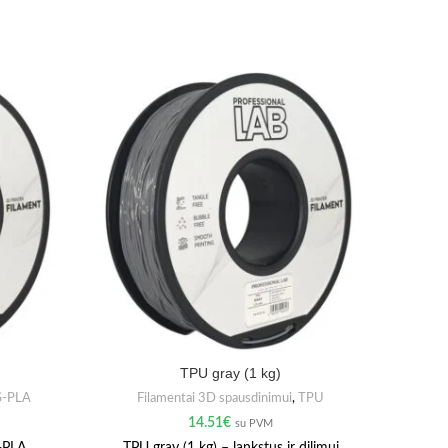
TPU gray (1 kg)
S-PLA
Filamentai 3D spausdinimui
,
TPU
F
14.51
€
su PVM