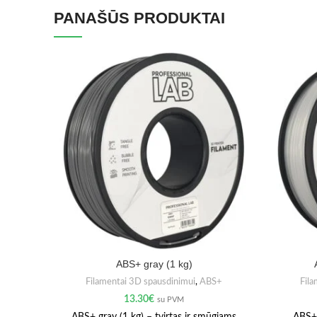
PANAŠŪS PRODUKTAI
ABS+ gray (1 kg)
Filamentai 3D spausdinimui
,
ABS+
Fila
13.30
€
su PVM