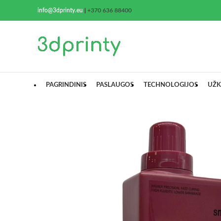
info@3dprinty.eu
|
+370 636 88400
PAGRINDINIS
PASLAUGOS
TECHNOLOGIJOS
UŽK