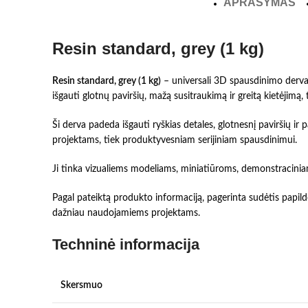
APRAŠYMAS
Resin standard, grey (1 kg)
Resin standard, grey (1 kg)
– universali 3D spausdinimo derva
išgauti glotnų paviršių, mažą susitraukimą ir greitą kietėjim
Ši derva padeda išgauti ryškias detales, glotnesnį paviršių i
projektams, tiek produktyvesniam serijiniam spausdinimui.
Ji tinka vizualiems modeliams, miniatiūroms, demonstraciniam
Pagal pateiktą produkto informaciją, pagerinta sudėtis papild
dažniau naudojamiems projektams.
Techninė informacija
Skersmuo