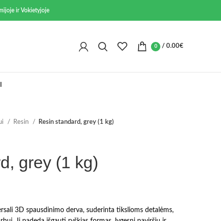
ijoje ir Vokietyjoje
/
0.00
€
0
I
ui
Resin
Resin standard, grey (1 kg)
d, grey (1 kg)
ersali 3D spausdinimo derva, suderinta tikslioms detalėms,
rbui. Ji padeda išgauti ryškias formas, lygesnį paviršių ir