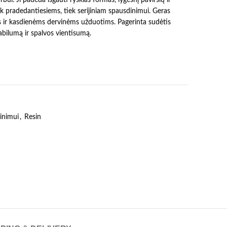
k pradedantiesiems, tiek serijiniam spausdinimui. Geras
s ir kasdienėms dervinėms užduotims. Pagerinta sudėtis
abilumą ir spalvos vientisumą.
inimui
,
Resin