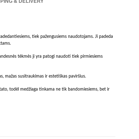
PING & DELIVERY
pradedantiesiems, tiek pažengusiems naudotojams. Ji padeda
ktams.
landesnės tėkmės ji yra patogi naudoti tiek pirmiesiems
 mažas susitraukimas ir estetiškas paviršius.
ultato, todėl medžiaga tinkama ne tik bandomiesiems, bet ir