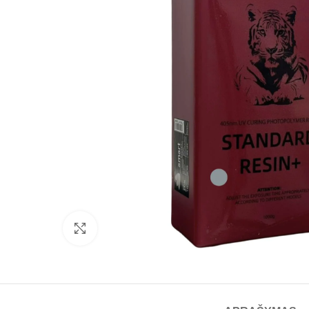
Spustelėkite norėdami padidinti