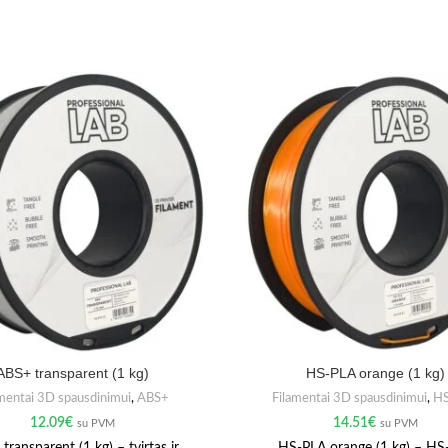
ABS+ transparent (1 kg)
HS-PLA orange (1 kg)
mentai 3D spausdinimui
,
ABS+
Filamentai 3D spausdinimui
,
H
12.09
€
14.51
€
su PVM
su PVM