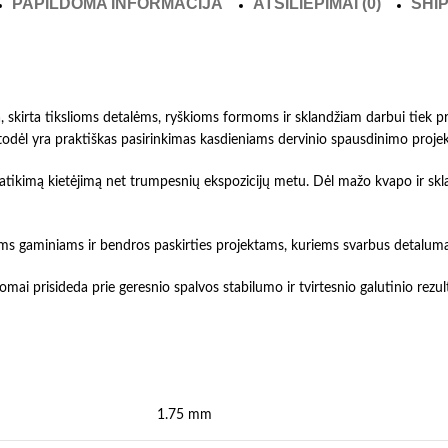
PAPILDOMA INFORMACIJA
ATSILIEPIMAI (0)
SHIP
, skirta tikslioms detalėms, ryškioms formoms ir sklandžiam darbui tiek 
ą, todėl yra praktiškas pasirinkimas kasdieniams dervinio spausdinimo proje
r patikimą kietėjimą net trumpesnių ekspozicijų metu. Dėl mažo kvapo ir sk
s gaminiams ir bendros paskirties projektams, kuriems svarbus detalumas,
omai prisideda prie geresnio spalvos stabilumo ir tvirtesnio galutinio rez
1.75 mm