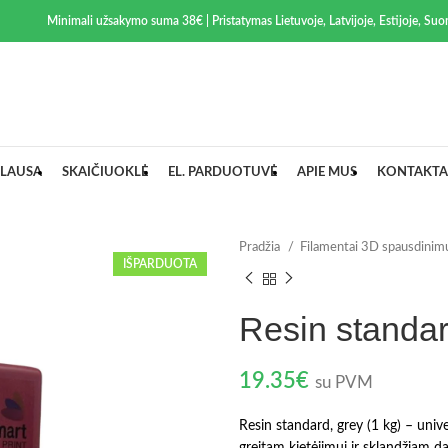
Minimali užsakymo suma 38€ | Pristatymas Lietuvoje, Latvijoje, Estijoje, Suom
LAUSA
SKAIČIUOKLĖ
EL. PARDUOTUVĖ
APIE MUS
KONTAKTA
Pradžia
Filamentai 3D spausdinim
IŠPARDUOTA
Resin standar
19.35
€
su PVM
Resin standard, grey (1 kg) – univ
greitam kietėjimui ir sklandžiam da