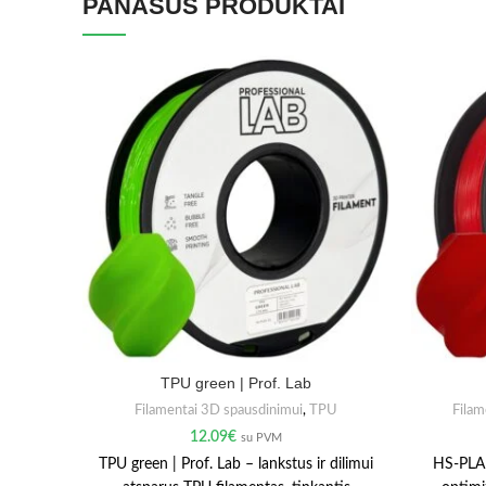
PANAŠŪS PRODUKTAI
TPU green | Prof. Lab
Filamentai 3D spausdinimui
,
TPU
Filam
12.09
€
su PVM
TPU green | Prof. Lab – lankstus ir dilimui
HS-PLA 