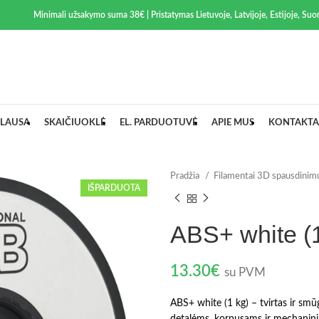
Minimali užsakymo suma 38€ | Pristatymas Lietuvoje, Latvijoje, Estijoje, Suom
LAUSA
SKAIČIUOKLĖ
EL. PARDUOTUVĖ
APIE MUS
KONTAKTA
Pradžia
Filamentai 3D spausdinim
IŠPARDUOTA
ABS+ white (1
13.30
€
su PVM
ABS+ white (1 kg) – tvirtas ir sm
detalėms, korpusams ir mechanin