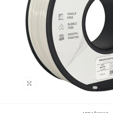
Spustelėkite norėdami padidinti