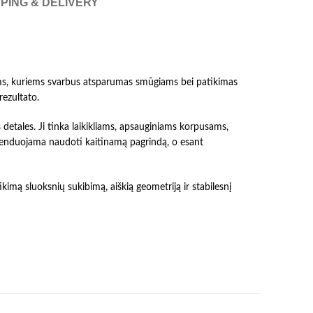
PING & DELIVERY
s, kuriems svarbus atsparumas smūgiams bei patikimas
rezultato.
etales. Ji tinka laikikliams, apsauginiams korpusams,
enduojama naudoti kaitinamą pagrindą, o esant
mą sluoksnių sukibimą, aiškią geometriją ir stabilesnį