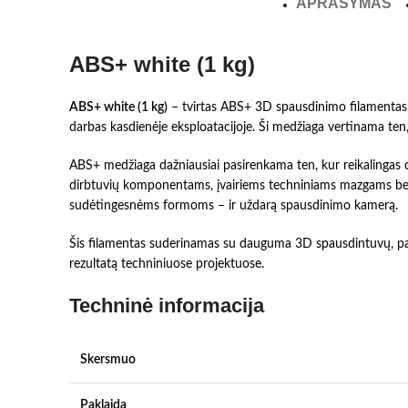
APRAŠYMAS
ABS+ white (1 kg)
ABS+ white (1 kg)
– tvirtas ABS+ 3D spausdinimo filamentas
darbas kasdienėje eksploatacijoje. Ši medžiaga vertinama ten,
ABS+ medžiaga dažniausiai pasirenkama ten, kur reikalingas d
dirbtuvių komponentams, įvairiems techniniams mazgams bei
sudėtingesnėms formoms – ir uždarą spausdinimo kamerą.
Šis filamentas suderinamas su dauguma 3D spausdintuvų, palai
rezultatą techniniuose projektuose.
Techninė informacija
Skersmuo
Paklaida