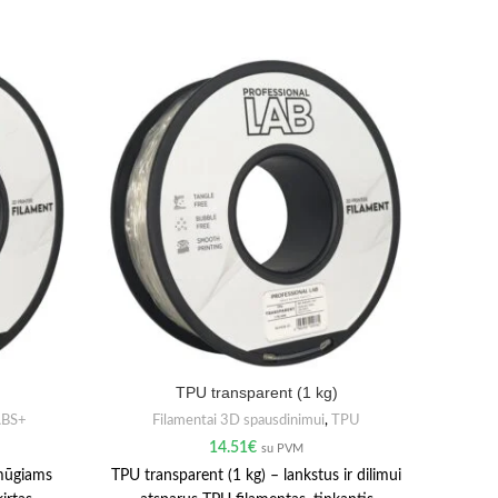
IŠPARD
TPU transparent (1 kg)
BS+
Filamentai 3D spausdinimui
,
TPU
F
14.51
€
su PVM
smūgiams
TPU transparent (1 kg) – lankstus ir dilimui
TPU