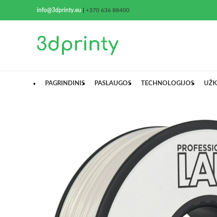
info@3dprinty.eu
|
+370 636 88400
PAGRINDINIS
PASLAUGOS
TECHNOLOGIJOS
UŽK