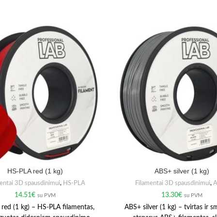
HS-PLA red (1 kg)
ABS+ silver (1 kg)
entai 3D spausdinimui
,
HS-PLA
Filamentai 3D spausdinimui
,
A
14.51
€
13.30
€
su PVM
su PVM
red (1 kg) – HS-PLA filamentas,
ABS+ silver (1 kg) – tvirtas ir 