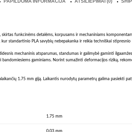
PAPILDOMA INFORMACIJA
ATSILIEPIMAI (0)
SHIP
, skirtas funkcinėms detalėms, korpusams ir mechaniniams komponentam
 kur standartinio PLA savybių nebepakanka ir reikia techniškai stipresnio 
idesnis mechaninis atsparumas, standumas ir galimybė gaminti ilgaamžes d
 bandomiesiems gaminiams. Norint sumažinti deformacijos riziką, rekom
kančių 1.75 mm giją. Laikantis nurodytų parametrų galima pasiekti patiki
1.75 mm
0.03 mm