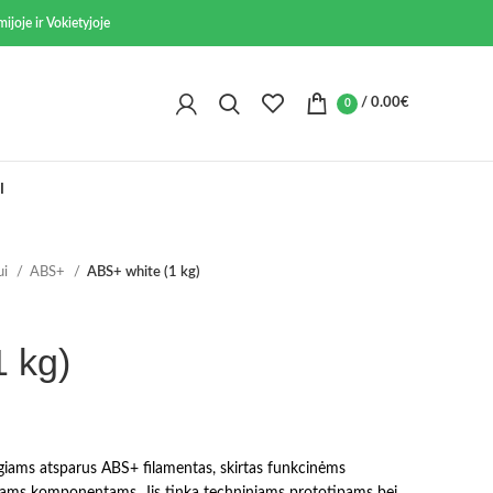
ijoje ir Vokietyjoje
/
0.00
€
0
I
ui
ABS+
ABS+ white (1 kg)
 kg)
ūgiams atsparus ABS+ filamentas, skirtas funkcinėms
iams komponentams. Jis tinka techniniams prototipams bei