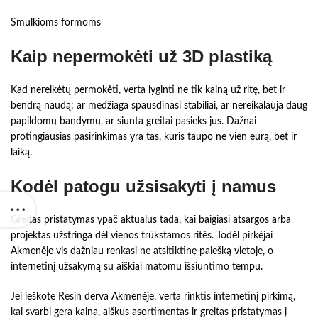
Smulkioms formoms
Kaip nepermokėti už 3D plastiką
Kad nereikėtų permokėti, verta lyginti ne tik kainą už ritę, bet ir
bendrą naudą: ar medžiaga spausdinasi stabiliai, ar nereikalauja daug
papildomų bandymų, ar siunta greitai pasieks jus. Dažnai
protingiausias pasirinkimas yra tas, kuris taupo ne vien eurą, bet ir
laiką.
Kodėl patogu užsisakyti į namus
Greitas pristatymas ypač aktualus tada, kai baigiasi atsargos arba
projektas užstringa dėl vienos trūkstamos ritės. Todėl pirkėjai
Akmenėje vis dažniau renkasi ne atsitiktinę paiešką vietoje, o
internetinį užsakymą su aiškiai matomu išsiuntimo tempu.
Jei ieškote Resin derva Akmenėje, verta rinktis internetinį pirkimą,
kai svarbi gera kaina, aiškus asortimentas ir greitas pristatymas į