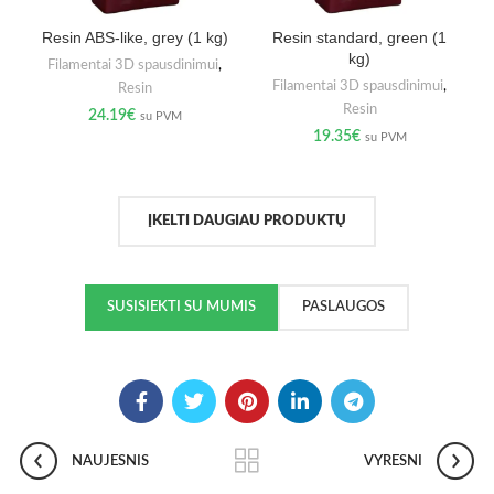
Resin ABS-like, grey (1 kg)
Resin standard, green (1
kg)
Filamentai 3D spausdinimui
,
Filamentai 3D spausdinimui
,
Resin
Resin
24.19
€
su PVM
19.35
€
su PVM
ĮKELTI DAUGIAU PRODUKTŲ
SUSISIEKTI SU MUMIS
PASLAUGOS
NAUJESNIS
VYRESNI