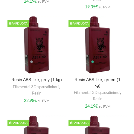
24.19
€
su PVM
19.35
€
su PVM
IŠPARDUOTA
IŠPARDUOTA
Resin ABS-like, grey (1 kg)
Resin ABS-like, green (1
kg)
Filamentai 3D spausdinimui
,
Filamentai 3D spausdinimui
,
Resin
Resin
22.98
€
su PVM
24.19
€
su PVM
IŠPARDUOTA
IŠPARDUOTA