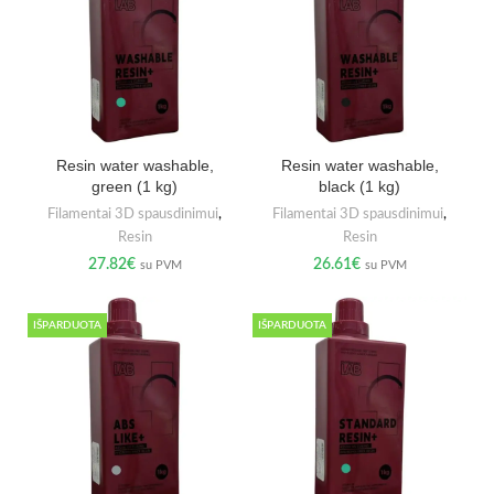
Resin water washable,
Resin water washable,
green (1 kg)
black (1 kg)
Filamentai 3D spausdinimui
,
Filamentai 3D spausdinimui
,
Resin
Resin
27.82
€
26.61
€
su PVM
su PVM
IŠPARDUOTA
IŠPARDUOTA