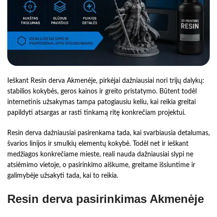
Ieškant Resin derva Akmenėje, pirkėjai dažniausiai nori trijų dalykų:
stabilios kokybės, geros kainos ir greito pristatymo. Būtent todėl
internetinis užsakymas tampa patogiausiu keliu, kai reikia greitai
papildyti atsargas ar rasti tinkamą ritę konkrečiam projektui.
Resin derva dažniausiai pasirenkama tada, kai svarbiausia detalumas,
švarios linijos ir smulkių elementų kokybė. Todėl net ir ieškant
medžiagos konkrečiame mieste, reali nauda dažniausiai slypi ne
atsiėmimo vietoje, o pasirinkimo aiškume, greitame išsiuntime ir
galimybėje užsakyti tada, kai to reikia.
Resin derva pasirinkimas Akmenėje