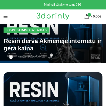
Minimali užsakymo suma 38€
0
/
0.00
€
3D SPAUSDINIMO PASLAUGOS
Resin derva Akmenėje internetu ir
gera kaina
0
Įjungta 2026-06-12