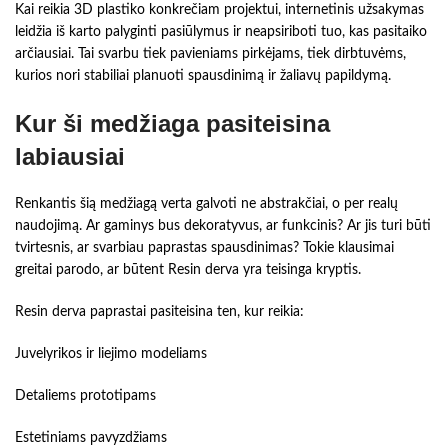
Kai reikia 3D plastiko konkrečiam projektui, internetinis užsakymas
leidžia iš karto palyginti pasiūlymus ir neapsiriboti tuo, kas pasitaiko
arčiausiai. Tai svarbu tiek pavieniams pirkėjams, tiek dirbtuvėms,
kurios nori stabiliai planuoti spausdinimą ir žaliavų papildymą.
Kur ši medžiaga pasiteisina
labiausiai
Renkantis šią medžiagą verta galvoti ne abstrakčiai, o per realų
naudojimą. Ar gaminys bus dekoratyvus, ar funkcinis? Ar jis turi būti
tvirtesnis, ar svarbiau paprastas spausdinimas? Tokie klausimai
greitai parodo, ar būtent Resin derva yra teisinga kryptis.
Resin derva paprastai pasiteisina ten, kur reikia:
Juvelyrikos ir liejimo modeliams
Detaliems prototipams
Estetiniams pavyzdžiams