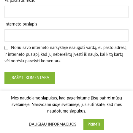
*
El. pašto adresas
Interneto puslapis
Noriu savo interneto naršyklėje išsaugoti vardą, el. pašto adresą
ir interneto puslapį, kad jų nebereiktų įvesti iš naujo, kai kitą kartą
vėl norėsiu parašyti komentarą.
Mes naudojame slapukus, kad pagerintume jūsų patirtį mūsų
svetainėje. Naršydami šioje svetainėje, jūs sutinkate, kad mes
naudotume slapukus.
3D Printy
2022 Solution:
E-project.LT
.
DAUGIAU INFORMACIJOS
PRIIMTI