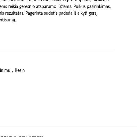
ms reikia geresnio atsparumo lūžiams. Puikus pasirinkimas,
nis rezultatas. Pagerinta sudėtis padeda išlaikyti gerą
entisumą.
inimui
,
Resin