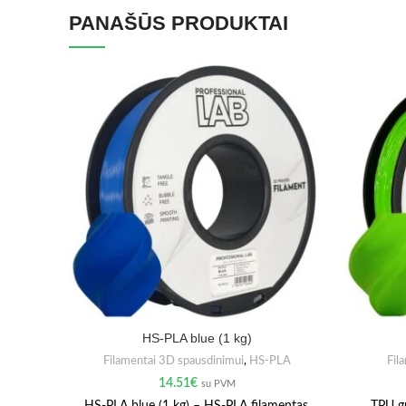
PANAŠŪS PRODUKTAI
HS-PLA blue (1 kg)
Filamentai 3D spausdinimui
,
HS-PLA
Fil
14.51
€
su PVM