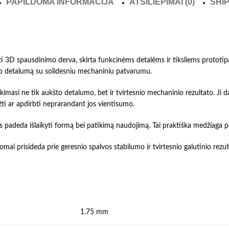
PAPILDOMA INFORMACIJA
ATSILIEPIMAI (0)
SHIP
ti 3D spausdinimo derva, skirta funkcinėms detalėms ir tiksliems prototi
imo detalumą su solidesniu mechaniniu patvarumu.
ikimasi ne tik aukšto detalumo, bet ir tvirtesnio mechaninio rezultato. Ji
žti ar apdirbti neprarandant jos vientisumo.
mas padeda išlaikyti formą bei patikimą naudojimą. Tai praktiška medžiaga
omai prisideda prie geresnio spalvos stabilumo ir tvirtesnio galutinio rez
1.75 mm