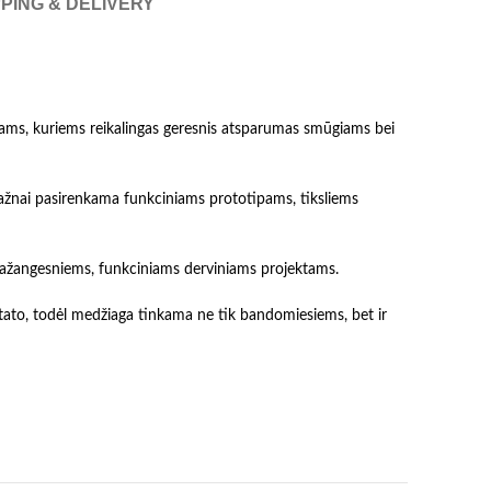
PING & DELIVERY
pams, kuriems reikalingas geresnis atsparumas smūgiams bei
 dažnai pasirenkama funkciniams prototipams, tiksliems
 pažangesniems, funkciniams derviniams projektams.
ultato, todėl medžiaga tinkama ne tik bandomiesiems, bet ir