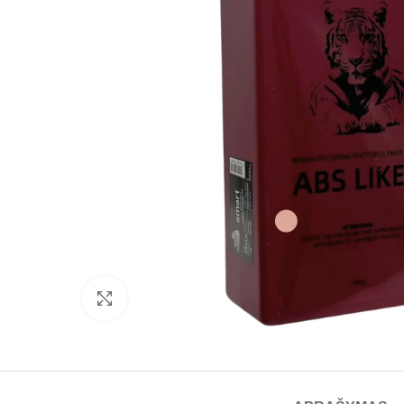
Spustelėkite norėdami padidinti