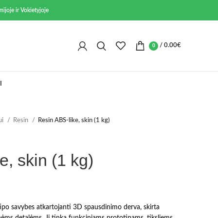
ijoje ir Vokietyjoje
/
0.00
€
0
I
ui
Resin
Resin ABS-like, skin (1 kg)
, skin (1 kg)
tipo savybes atkartojanti 3D spausdinimo derva, skirta
ėms detalėms. Ji tinka funkciniams prototipams, tiksliems