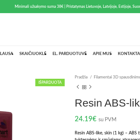
Minimali užsakymo suma 38€ | Pristatymas Lietuvoje, Latvijoje, Estijoje, Suom
LAUSA
SKAIČIUOKLĖ
EL. PARDUOTUVĖ
APIE MUS
KONTAKTA
Pradžia
Filamentai 3D spausdinim
IŠPARDUOTA
Resin ABS-like
24.19
€
su PVM
Resin ABS-like, skin (1 kg) – ABS 
tvirtesnėms ir smūgiams atsparesn