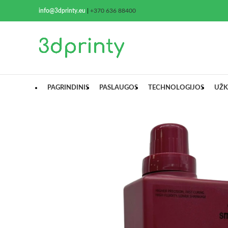
info@3dprinty.eu
|
+370 636 88400
PAGRINDINIS
PASLAUGOS
TECHNOLOGIJOS
UŽK