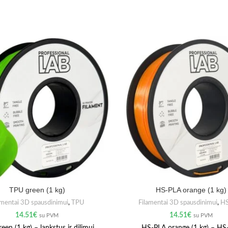
TPU green (1 kg)
HS-PLA orange (1 kg)
amentai 3D spausdinimui
,
TPU
Filamentai 3D spausdinimui
,
H
14.51
€
14.51
€
su PVM
su PVM