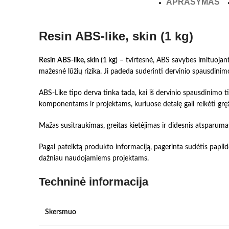
APRAŠYMAS
Resin ABS-like, skin (1 kg)
Resin ABS-like, skin (1 kg)
– tvirtesnė, ABS savybes imituojan
mažesnė lūžių rizika. Ji padeda suderinti dervinio spausdin
ABS-Like tipo derva tinka tada, kai iš dervinio spausdinimo t
komponentams ir projektams, kuriuose detalę gali reikėti grę
Mažas susitraukimas, greitas kietėjimas ir didesnis atsparu
Pagal pateiktą produkto informaciją, pagerinta sudėtis papild
dažniau naudojamiems projektams.
Techninė informacija
Skersmuo