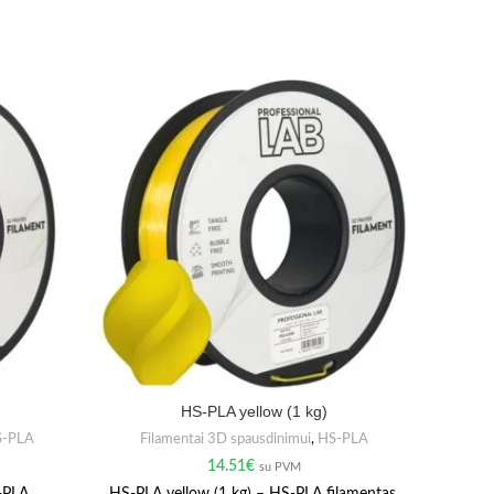
HS-PLA yellow (1 kg)
S-PLA
Filamentai 3D spausdinimui
,
HS-PLA
F
14.51
€
su PVM