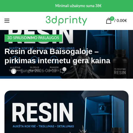
Minimali užsakymo suma 38€
0
/
0.00
€
3D SPAUSDINIMO PASLAUGOS
Resin derva Baisogaloje –
pirkimas internetu gera kaina
0
Įjungta 2026-06-12