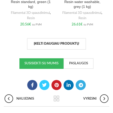
Resin standard, green (1
Resin water washable,
kg)
grey (1 kg)
Filamentai 3D spausdinimui
,
Filamentai 3D spausdinimui
,
Resin
Resin
20.56
€
26.61
€
su PVM
su PVM
ĮKELTI DAUGIAU PRODUKTŲ
SUSISIEKTI SU MUMIS
PASLAUGOS
NAUJESNIS
VYRESNI