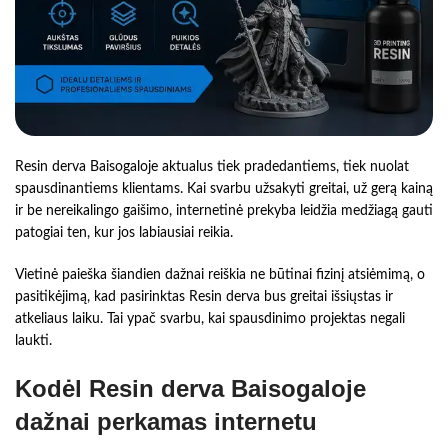
Resin derva Baisogaloje aktualus tiek pradedantiems, tiek nuolat
spausdinantiems klientams. Kai svarbu užsakyti greitai, už gerą kainą
ir be nereikalingo gaišimo, internetinė prekyba leidžia medžiagą gauti
patogiai ten, kur jos labiausiai reikia.
Vietinė paieška šiandien dažnai reiškia ne būtinai fizinį atsiėmimą, o
pasitikėjimą, kad pasirinktas Resin derva bus greitai išsiųstas ir
atkeliaus laiku. Tai ypač svarbu, kai spausdinimo projektas negali
laukti.
Kodėl Resin derva Baisogaloje
dažnai perkamas internetu