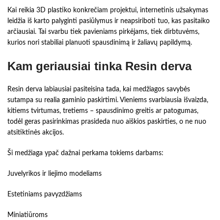
Kai reikia 3D plastiko konkrečiam projektui, internetinis užsakymas
leidžia iš karto palyginti pasiūlymus ir neapsiriboti tuo, kas pasitaiko
arčiausiai. Tai svarbu tiek pavieniams pirkėjams, tiek dirbtuvėms,
kurios nori stabiliai planuoti spausdinimą ir žaliavų papildymą.
Kam geriausiai tinka Resin derva
Resin derva labiausiai pasiteisina tada, kai medžiagos savybės
sutampa su realia gaminio paskirtimi. Vieniems svarbiausia išvaizda,
kitiems tvirtumas, tretiems – spausdinimo greitis ar patogumas,
todėl geras pasirinkimas prasideda nuo aiškios paskirties, o ne nuo
atsitiktinės akcijos.
Ši medžiaga ypač dažnai perkama tokiems darbams:
Juvelyrikos ir liejimo modeliams
Estetiniams pavyzdžiams
Miniatiūroms