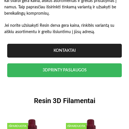
kai svarbi gera kaina, aiškus asortimentas ir greitas pristatymas į
namus. Taip paprasčiau išsirinkti tinkamą variantą ir užsakyti be
bereikalingų kompromisų.
Jei norite užsisakyti Resin derva gera kaina, rinkitės variantą su
aiškiu asortimentu ir greitu išsiuntimu į jūsų adresą.
KONTAKTAI
3DPRINTY PASLAUGOS
Resin 3D Filamentai
IŠPARDUOTA
IŠPARDUOTA