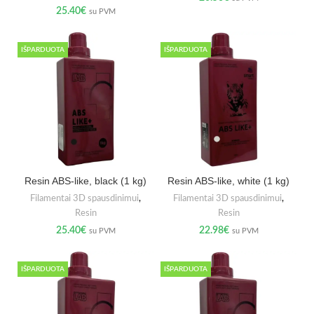
25.40
€
su PVM
IŠPARDUOTA
IŠPARDUOTA
Resin ABS-like, black (1 kg)
Resin ABS-like, white (1 kg)
Filamentai 3D spausdinimui
,
Filamentai 3D spausdinimui
,
Resin
Resin
25.40
€
22.98
€
su PVM
su PVM
IŠPARDUOTA
IŠPARDUOTA