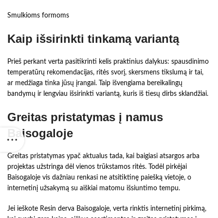
Smulkioms formoms
Kaip išsirinkti tinkamą variantą
Prieš perkant verta pasitikrinti kelis praktinius dalykus: spausdinimo
temperatūrų rekomendacijas, ritės svorį, skersmens tikslumą ir tai,
ar medžiaga tinka jūsų įrangai. Taip išvengiama bereikalingų
bandymų ir lengviau išsirinkti variantą, kuris iš tiesų dirbs sklandžiai.
Greitas pristatymas į namus
Baisogaloje
Greitas pristatymas ypač aktualus tada, kai baigiasi atsargos arba
projektas užstringa dėl vienos trūkstamos ritės. Todėl pirkėjai
Baisogaloje vis dažniau renkasi ne atsitiktinę paiešką vietoje, o
internetinį užsakymą su aiškiai matomu išsiuntimo tempu.
Jei ieškote Resin derva Baisogaloje, verta rinktis internetinį pirkimą,