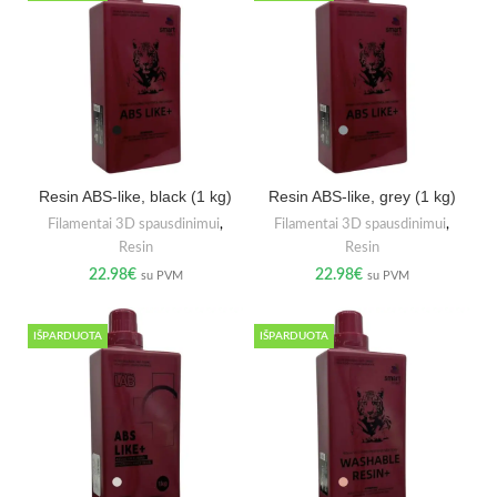
Resin ABS-like, black (1 kg)
Resin ABS-like, grey (1 kg)
Filamentai 3D spausdinimui
,
Filamentai 3D spausdinimui
,
Resin
Resin
22.98
€
22.98
€
su PVM
su PVM
IŠPARDUOTA
IŠPARDUOTA