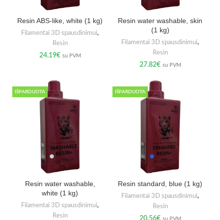
Resin ABS-like, white (1 kg)
Resin water washable, skin
(1 kg)
Filamentai 3D spausdinimui
,
Filamentai 3D spausdinimui
,
Resin
Resin
24.19
€
su PVM
27.82
€
su PVM
IŠPARDUOTA
IŠPARDUOTA
Resin water washable,
Resin standard, blue (1 kg)
white (1 kg)
Filamentai 3D spausdinimui
,
Filamentai 3D spausdinimui
,
Resin
Resin
20.56
€
su PVM