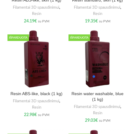
Filamentai 3D spausdinimui
,
Filamentai 3D spausdinimui
,
Resin
Resin
24.19
€
19.35
€
su PVM
su PVM
IŠPARDUOTA
IŠPARDUOTA
Resin ABS-like, black (1 kg)
Resin water washable, blue
(1 kg)
Filamentai 3D spausdinimui
,
Filamentai 3D spausdinimui
,
Resin
Resin
22.98
€
su PVM
29.03
€
su PVM