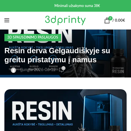
Minimali užsakymo suma 38€
0
/
0.00
€
3D SPAUSDINIMO PASLAUGOS
Resin derva Gelgaudiškyje su
greitu pristatymu į namus
0
Įjungta 2026-06-12