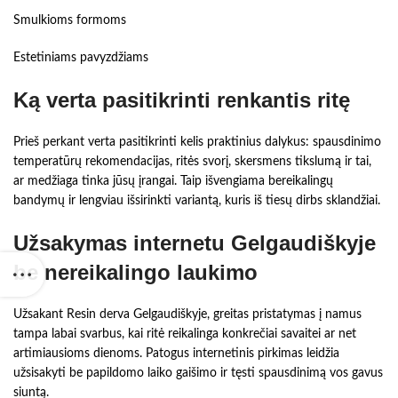
Smulkioms formoms
Estetiniams pavyzdžiams
Ką verta pasitikrinti renkantis ritę
Prieš perkant verta pasitikrinti kelis praktinius dalykus: spausdinimo
temperatūrų rekomendacijas, ritės svorį, skersmens tikslumą ir tai,
ar medžiaga tinka jūsų įrangai. Taip išvengiama bereikalingų
bandymų ir lengviau išsirinkti variantą, kuris iš tiesų dirbs sklandžiai.
Užsakymas internetu Gelgaudiškyje
be nereikalingo laukimo
Užsakant Resin derva Gelgaudiškyje, greitas pristatymas į namus
tampa labai svarbus, kai ritė reikalinga konkrečiai savaitei ar net
artimiausioms dienoms. Patogus internetinis pirkimas leidžia
užsisakyti be papildomo laiko gaišimo ir tęsti spausdinimą vos gavus
siuntą.