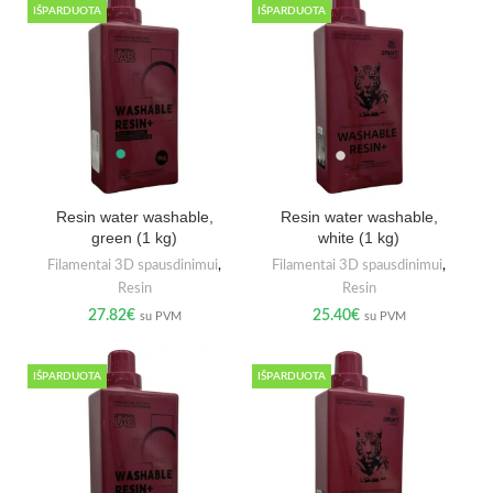
IŠPARDUOTA
IŠPARDUOTA
Resin water washable,
Resin water washable,
green (1 kg)
white (1 kg)
Filamentai 3D spausdinimui
,
Filamentai 3D spausdinimui
,
Resin
Resin
27.82
€
25.40
€
su PVM
su PVM
IŠPARDUOTA
IŠPARDUOTA