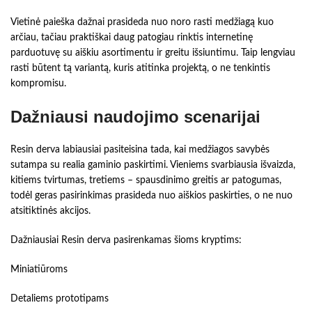
Vietinė paieška dažnai prasideda nuo noro rasti medžiagą kuo
arčiau, tačiau praktiškai daug patogiau rinktis internetinę
parduotuvę su aiškiu asortimentu ir greitu išsiuntimu. Taip lengviau
rasti būtent tą variantą, kuris atitinka projektą, o ne tenkintis
kompromisu.
Dažniausi naudojimo scenarijai
Resin derva labiausiai pasiteisina tada, kai medžiagos savybės
sutampa su realia gaminio paskirtimi. Vieniems svarbiausia išvaizda,
kitiems tvirtumas, tretiems – spausdinimo greitis ar patogumas,
todėl geras pasirinkimas prasideda nuo aiškios paskirties, o ne nuo
atsitiktinės akcijos.
Dažniausiai Resin derva pasirenkamas šioms kryptims:
Miniatiūroms
Detaliems prototipams