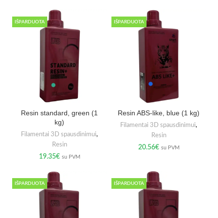
IŠPARDUOTA
IŠPARDUOTA
Resin standard, green (1
Resin ABS-like, blue (1 kg)
kg)
Filamentai 3D spausdinimui
,
Filamentai 3D spausdinimui
,
Resin
Resin
20.56
€
su PVM
19.35
€
su PVM
IŠPARDUOTA
IŠPARDUOTA