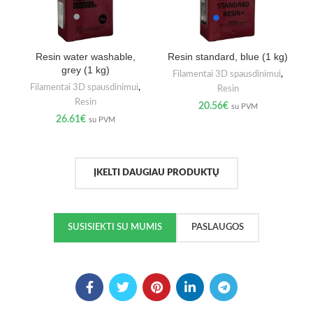
Resin water washable,
Resin standard, blue (1 kg)
grey (1 kg)
Filamentai 3D spausdinimui
,
Filamentai 3D spausdinimui
,
Resin
Resin
20.56
€
su PVM
26.61
€
su PVM
ĮKELTI DAUGIAU PRODUKTŲ
SUSISIEKTI SU MUMIS
PASLAUGOS