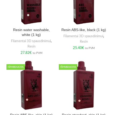
Resin water washable,
Resin ABS-like, black (1 kg)
white (1 kg)
Filamentai 3D spausdinimui
,
Filamentai 3D spausdinimui
,
Resin
Resin
25.40
€
su PVM
27.82
€
su PVM
IŠPARDUOTA
IŠPARDUOTA
Resin ABS-like, skin (1 kg)
Resin standard, skin (1 kg)