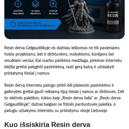
Resin derva Gelgaudiškyje vis dažniau ieškomas ne tik pavieniams
hobio projektams, bet ir dirbtuvėms, mokykloms, kūrėjams bei
smulkiam verslui. Kai svarbu patikima medžiaga, pirkimas internetu
leidžia greitai palyginti pasirinkimą, rasti gerą kainą ir užsisakyti
pristatymą tiesiai į namus.
Resin dervą internetu patogu pirkti dėl platesnio pasirinkimo ir
galimybės greitai gauti reikiamą tipą tiesiai į namus ar dirbtuves. Dėl
to vietinės paieškos, tokios kaip „Resin derva šalia“ ar „Resin derva
Gelgaudiškyje“, dažnai baigiasi ne fizinės parduotuvės paieška, o
patogiu užsakymu internetu su pristatymu visoje Lietuvoje.
Kuo išsiskiria Resin derva