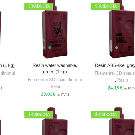
IŠPARDUOTA
IŠPARDUOTA
n (1 kg)
Resin water washable,
Resin ABS-like, grey
green (1 kg)
sdinimui
Filamentai 3D spaus
Filamentai 3D spausdinimui
,
Resin
,
Resin
24.19
€
VM
su PV
29.03
€
su PVM
IŠPARDUOTA
IŠPARDUOTA