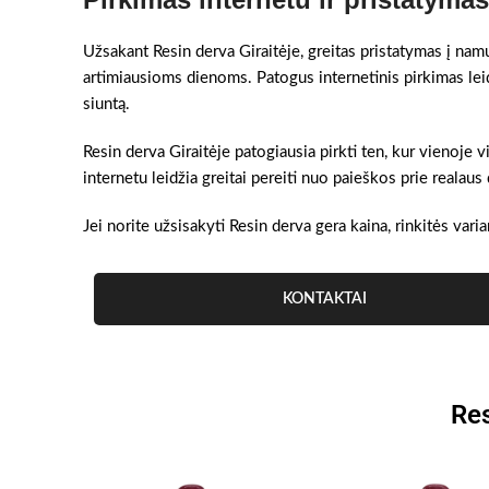
Užsakant Resin derva Giraitėje, greitas pristatymas į namus
artimiausioms dienoms. Patogus internetinis pirkimas lei
siuntą.
Resin derva Giraitėje patogiausia pirkti ten, kur vienoje
internetu leidžia greitai pereiti nuo paieškos prie realau
Jei norite užsisakyti Resin derva gera kaina, rinkitės varia
KONTAKTAI
Res