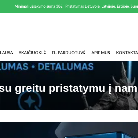
Minimali užsakymo suma 38€ | Pristatymas Lietuvoje, Latvijoje, Estijoje, Suom
LAUSA
SKAIČIUOKLĖ
EL. PARDUOTUVĖ
APIE MUS
KONTAKTA
 su greitu pristatymu į na