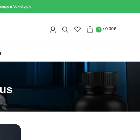
ijoje ir Vokietyjoje
/
0.00
€
0
I
mus