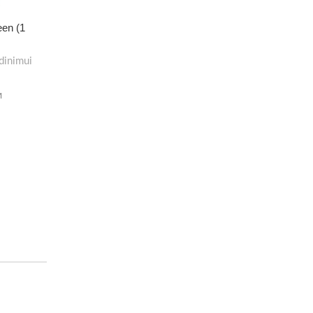
een (1
dinimui
M