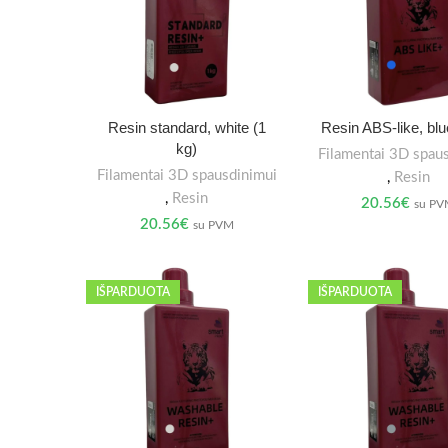
Resin standard, white (1
Resin ABS-like, blu
kg)
Filamentai 3D spau
Filamentai 3D spausdinimui
,
Resin
,
Resin
20.56
€
su P
20.56
€
su PVM
IŠPARDUOTA
IŠPARDUOTA