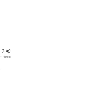
 (1 kg)
dinimui
M