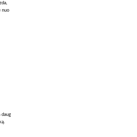
zda,
e nuo
a daug
ką.