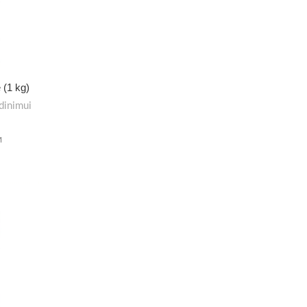
 (1 kg)
dinimui
M