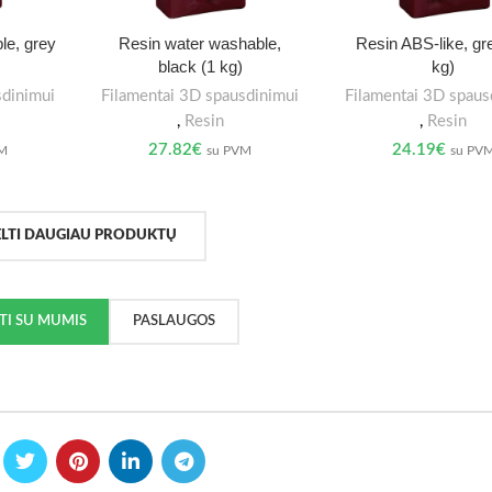
le, grey
Resin water washable,
Resin ABS-like, gr
black (1 kg)
kg)
sdinimui
Filamentai 3D spausdinimui
Filamentai 3D spaus
,
Resin
,
Resin
27.82
€
24.19
€
VM
su PVM
su PV
ELTI DAUGIAU PRODUKTŲ
KTI SU MUMIS
PASLAUGOS