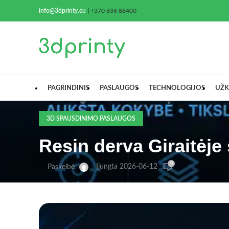
info@3dprinty.eu
|
+370 636 88400
PAGRINDINIS
PASLAUGOS
TECHNOLOGIJOS
UŽK
3D SPAUSDINIMO PASLAUGOS
Resin derva Giraitėje
0
Įjungta 2026-06-12
Paskelbė