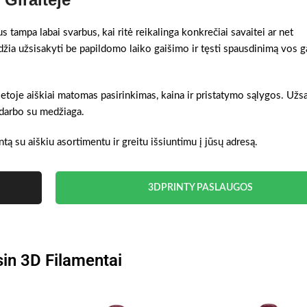
 tampa labai svarbus, kai ritė reikalinga konkrečiai savaitei ar net
džia užsisakyti be papildomo laiko gaišimo ir tęsti spausdinimą vos 
 vietoje aiškiai matomas pasirinkimas, kaina ir pristatymo sąlygos. Už
s darbo su medžiaga.
ntą su aiškiu asortimentu ir greitu išsiuntimu į jūsų adresą.
3DPRINTY PASLAUGOS
in 3D Filamentai