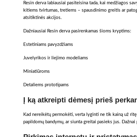
Resin derva labiausiai pasiteisina tada, kai medžiagos sa
kitiems tvirtumas, tretiems – spausdinimo greitis ar pato
atsitiktinės akcijos.
Dažniausiai Resin derva pasirenkamas šioms kryptims:
Estetiniams pavyzdžiams
Juvelyrikos ir liejimo modeliams
Miniatiūroms
Detaliems prototipams
Į ką atkreipti dėmesį prieš perka
Kad nereikėtų permokėti, verta lyginti ne tik kainą už ritę
papildomų bandymų, ar siunta greitai pasieks jus. Dažnai pr
Pirkimas internetu ir pristatymas