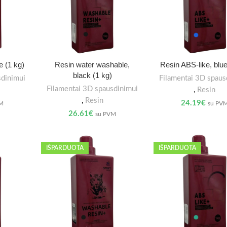
e (1 kg)
Resin water washable,
Resin ABS-like, blue
black (1 kg)
sdinimui
Filamentai 3D spaus
Filamentai 3D spausdinimui
,
Resin
,
Resin
24.19
€
VM
su PV
26.61
€
su PVM
IŠPARDUOTA
IŠPARDUOTA