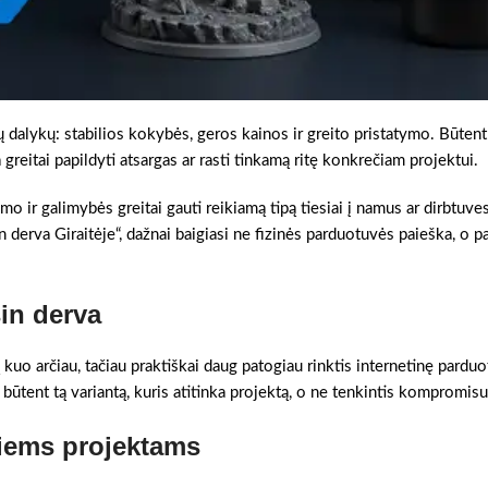
ijų dalykų: stabilios kokybės, geros kainos ir greito pristatymo. Būtent
greitai papildyti atsargas ar rasti tinkamą ritę konkrečiam projektui.
mo ir galimybės greitai gauti reikiamą tipą tiesiai į namus ar dirbtuve
n derva Giraitėje“, dažnai baigiasi ne fizinės parduotuvės paieška, o p
in derva
kuo arčiau, tačiau praktiškai daug patogiau rinktis internetinę pardu
i būtent tą variantą, kuris atitinka projektą, o ne tenkintis kompromisu
giems projektams