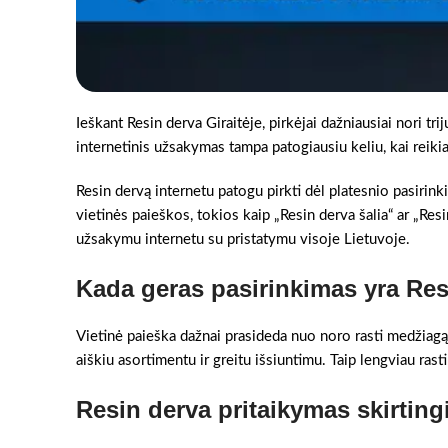
Ieškant Resin derva Giraitėje, pirkėjai dažniausiai nori tr
internetinis užsakymas tampa patogiausiu keliu, kai reikia 
Resin dervą internetu patogu pirkti dėl platesnio pasirinki
vietinės paieškos, tokios kaip „Resin derva šalia“ ar „Resi
užsakymu internetu su pristatymu visoje Lietuvoje.
Kada geras pasirinkimas yra Res
Vietinė paieška dažnai prasideda nuo noro rasti medžiagą 
aiškiu asortimentu ir greitu išsiuntimu. Taip lengviau rast
Resin derva pritaikymas skirtin