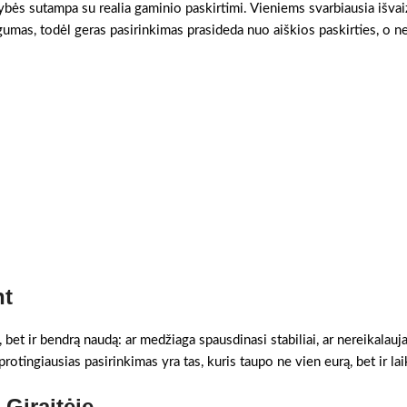
vybės sutampa su realia gaminio paskirtimi. Vieniems svarbiausia išvai
gumas, todėl geras pasirinkimas prasideda nuo aiškios paskirties, o n
nt
, bet ir bendrą naudą: ar medžiaga spausdinasi stabiliai, ar nereikalauj
otingiausias pasirinkimas yra tas, kuris taupo ne vien eurą, bet ir lai
 Giraitėje