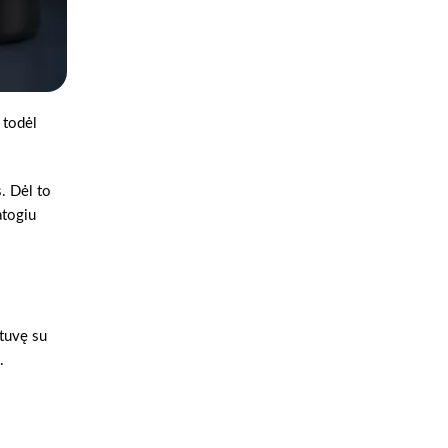
 todėl
s. Dėl to
atogiu
otuvę su
.