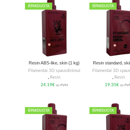
IŠPARDUOTA
IŠPARDUOTA
Resin ABS-like, skin (1 kg)
Resin standard, ski
Filamentai 3D spausdinimui
Filamentai 3D spau
,
Resin
,
Resin
24.19
€
19.35
€
su PVM
su P
IŠPARDUOTA
IŠPARDUOTA