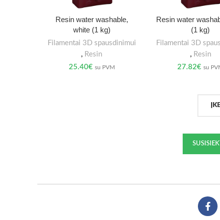
Resin water washable,
Resin water washab
white (1 kg)
(1 kg)
Filamentai 3D spausdinimui
Filamentai 3D spau
,
Resin
,
Resin
25.40
€
27.82
€
su PVM
su P
ĮK
SUSISIE