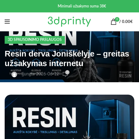
Minimali užsakymo suma 38€
0
/
0.00
€
3D SPAUSDINIMO PASLAUGOS
Resin derva Joniškėlyje – greitas
užsakymas internetu
0
Įjungta 2026-06-12