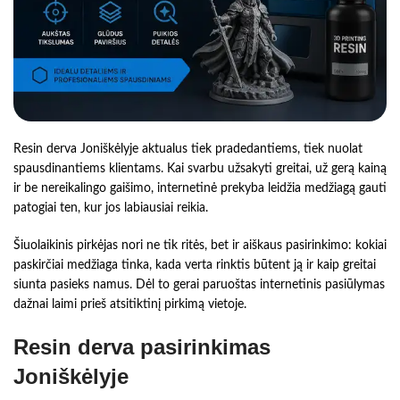
Resin derva Joniškėlyje aktualus tiek pradedantiems, tiek nuolat
spausdinantiems klientams. Kai svarbu užsakyti greitai, už gerą kainą
ir be nereikalingo gaišimo, internetinė prekyba leidžia medžiagą gauti
patogiai ten, kur jos labiausiai reikia.
Šiuolaikinis pirkėjas nori ne tik ritės, bet ir aiškaus pasirinkimo: kokiai
paskirčiai medžiaga tinka, kada verta rinktis būtent ją ir kaip greitai
siunta pasieks namus. Dėl to gerai paruoštas internetinis pasiūlymas
dažnai laimi prieš atsitiktinį pirkimą vietoje.
Resin derva pasirinkimas
Joniškėlyje