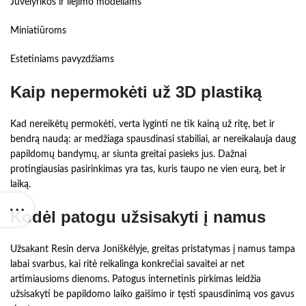
Juvelyrikos ir liejimo modeliams
Miniatiūroms
Estetiniams pavyzdžiams
Kaip nepermokėti už 3D plastiką
Kad nereikėtų permokėti, verta lyginti ne tik kainą už ritę, bet ir
bendrą naudą: ar medžiaga spausdinasi stabiliai, ar nereikalauja daug
papildomų bandymų, ar siunta greitai pasieks jus. Dažnai
protingiausias pasirinkimas yra tas, kuris taupo ne vien eurą, bet ir
laiką.
Kodėl patogu užsisakyti į namus
Užsakant Resin derva Joniškėlyje, greitas pristatymas į namus tampa
labai svarbus, kai ritė reikalinga konkrečiai savaitei ar net
artimiausioms dienoms. Patogus internetinis pirkimas leidžia
užsisakyti be papildomo laiko gaišimo ir tęsti spausdinimą vos gavus