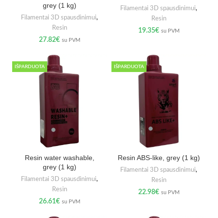
grey (1 kg)
Filamentai 3D spausdinimui
,
Filamentai 3D spausdinimui
,
Resin
Resin
19.35
€
su PVM
27.82
€
su PVM
IŠPARDUOTA
IŠPARDUOTA
Resin water washable,
Resin ABS-like, grey (1 kg)
grey (1 kg)
Filamentai 3D spausdinimui
,
Filamentai 3D spausdinimui
,
Resin
Resin
22.98
€
su PVM
26.61
€
su PVM