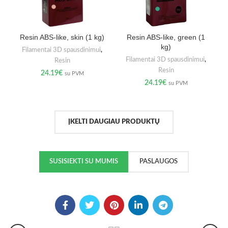
Resin ABS-like, skin (1 kg)
Resin ABS-like, green (1
kg)
Filamentai 3D spausdinimui
,
Filamentai 3D spausdinimui
,
Resin
Resin
24.19
€
su PVM
24.19
€
su PVM
ĮKELTI DAUGIAU PRODUKTŲ
SUSISIEKTI SU MUMIS
PASLAUGOS