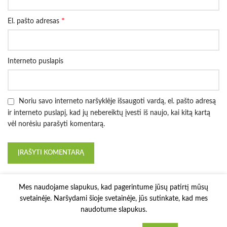
*
El. pašto adresas
Interneto puslapis
Noriu savo interneto naršyklėje išsaugoti vardą, el. pašto adresą
ir interneto puslapį, kad jų nebereiktų įvesti iš naujo, kai kitą kartą
vėl norėsiu parašyti komentarą.
Mes naudojame slapukus, kad pagerintume jūsų patirtį mūsų
svetainėje. Naršydami šioje svetainėje, jūs sutinkate, kad mes
naudotume slapukus.
3D Printy
2022 Solution:
E-project.LT
.