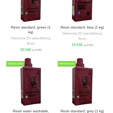
Resin standard, green (1
Resin standard, blue (1 kg)
kg)
Filamentai 3D spausdinimui
,
Filamentai 3D spausdinimui
,
Resin
Resin
19.35
€
su PVM
20.56
€
su PVM
IŠPARDUOTA
IŠPARDUOTA
Resin water washable,
Resin standard, grey (1 kg)