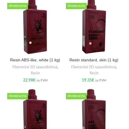
IŠPARDUOTA
IŠPARDUOTA
Resin ABS-like, white (1 kg)
Resin standard, skin (1 kg)
Filamentai 3D spausdinimui
,
Filamentai 3D spausdinimui
,
Resin
Resin
22.98
€
19.35
€
su PVM
su PVM
IŠPARDUOTA
IŠPARDUOTA