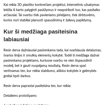
Kai reikia 3D plastiko konkrečiam projektui, internetinis užsakymas
leidžia iš karto palyginti pasiūlymus ir neapsiriboti tuo, kas pasitaiko
arčiausiai. Tai svarbu tiek pavieniams pirkėjams, tiek dirbtuvėms,
kurios nori stabiliai planuoti spausdinimą ir žaliavų papildymą.
Kur ši medžiaga pasiteisina
labiausiai
Resin derva dažniausiai pasirenkama tada, kai svarbiausia detalumas,
švarios linijos ir smulkių elementų kokybė. Todėl ši medžiaga dažnai
pasirenkama projektams, kuriuose svarbu ne vien išspausdinti
modelį, bet ir gauti nuspėjamą rezultatą. Resin derva ypač
vertinamas ten, kur reikia stabilumo, aiškios kokybės ir galimybės
greitai tęsti darbus.
Resin derva paprastai pasiteisina ten, kur reikia:
Detaliems prototipams