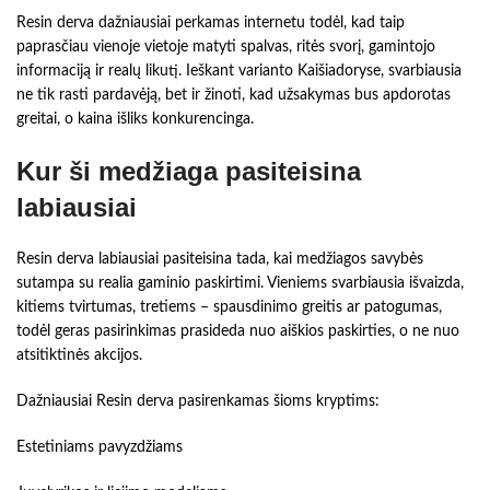
Resin derva dažniausiai perkamas internetu todėl, kad taip
paprasčiau vienoje vietoje matyti spalvas, ritės svorį, gamintojo
informaciją ir realų likutį. Ieškant varianto Kaišiadoryse, svarbiausia
ne tik rasti pardavėją, bet ir žinoti, kad užsakymas bus apdorotas
greitai, o kaina išliks konkurencinga.
Kur ši medžiaga pasiteisina
labiausiai
Resin derva labiausiai pasiteisina tada, kai medžiagos savybės
sutampa su realia gaminio paskirtimi. Vieniems svarbiausia išvaizda,
kitiems tvirtumas, tretiems – spausdinimo greitis ar patogumas,
todėl geras pasirinkimas prasideda nuo aiškios paskirties, o ne nuo
atsitiktinės akcijos.
Dažniausiai Resin derva pasirenkamas šioms kryptims:
Estetiniams pavyzdžiams