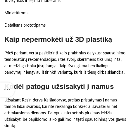
Juvelyrikos ir liejimo modeliams
Miniatiūroms
Detaliems prototipams
Kaip nepermokėti už 3D plastiką
Prieš perkant verta pasitikrinti kelis praktinius dalykus: spausdinimo
temperatūrų rekomendacijas, ritės svorį, skersmens tikslumą ir tai,
ar medžiaga tinka jūsų įrangai. Taip išvengiama bereikalingų
bandymų ir lengviau išsirinkti variantą, kuris iš tiesų dirbs sklandžiai.
Kodėl patogu užsisakyti į namus
Užsakant Resin derva Kaišiadoryse, greitas pristatymas į namus
tampa labai svarbus, kai ritė reikalinga konkrečiai savaitei ar net
artimiausioms dienoms. Patogus internetinis pirkimas leidžia
užsisakyti be papildomo laiko gaišimo ir tęsti spausdinimą vos gavus
siuntą.