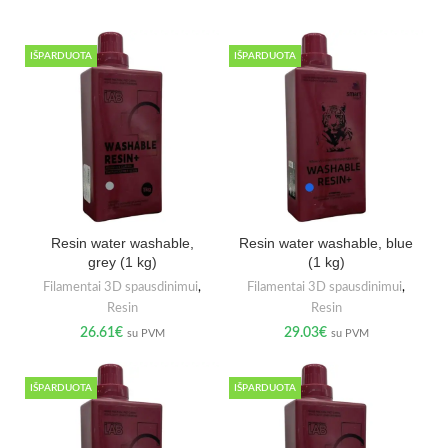
IŠPARDUOTA
IŠPARDUOTA
Resin water washable,
Resin water washable, blue
grey (1 kg)
(1 kg)
Filamentai 3D spausdinimui
,
Filamentai 3D spausdinimui
,
Resin
Resin
26.61
€
29.03
€
su PVM
su PVM
IŠPARDUOTA
IŠPARDUOTA