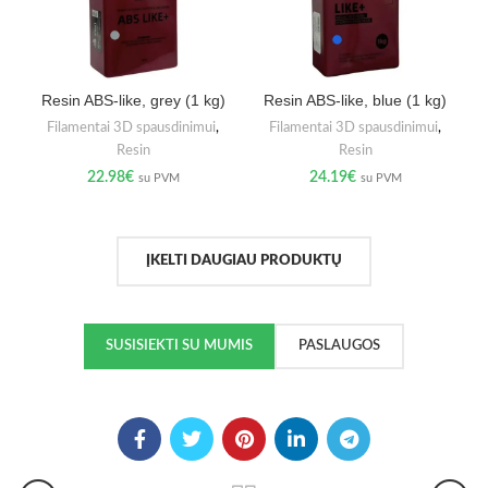
Resin ABS-like, grey (1 kg)
Resin ABS-like, blue (1 kg)
Filamentai 3D spausdinimui
,
Filamentai 3D spausdinimui
,
Resin
Resin
22.98
€
24.19
€
su PVM
su PVM
ĮKELTI DAUGIAU PRODUKTŲ
SUSISIEKTI SU MUMIS
PASLAUGOS