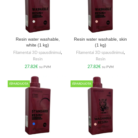
Resin water washable,
Resin water washable, skin
white (1 kg)
(1 kg)
Filamentai 3D spausdinimui
,
Filamentai 3D spausdinimui
,
Resin
Resin
27.82
€
27.82
€
su PVM
su PVM
IŠPARDUOTA
IŠPARDUOTA