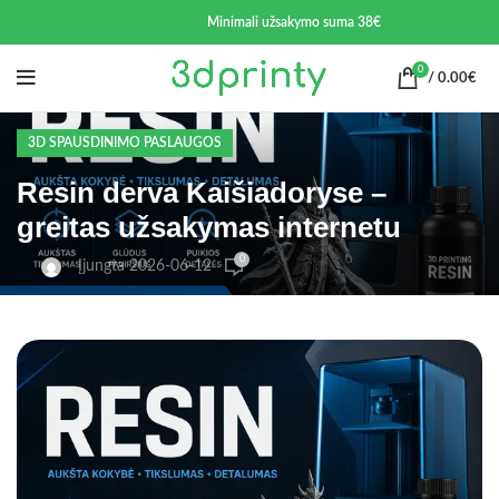
Minimali užsakymo suma 38€
0
/
0.00
€
3D SPAUSDINIMO PASLAUGOS
Resin derva Kaišiadoryse –
greitas užsakymas internetu
0
Įjungta 2026-06-12