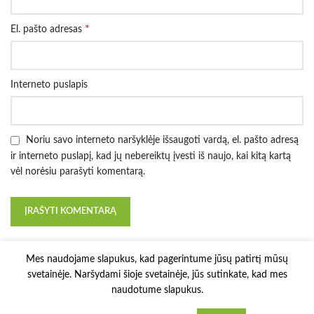
*
El. pašto adresas
Interneto puslapis
Noriu savo interneto naršyklėje išsaugoti vardą, el. pašto adresą
ir interneto puslapį, kad jų nebereiktų įvesti iš naujo, kai kitą kartą
vėl norėsiu parašyti komentarą.
Mes naudojame slapukus, kad pagerintume jūsų patirtį mūsų
svetainėje. Naršydami šioje svetainėje, jūs sutinkate, kad mes
naudotume slapukus.
3D Printy
2022 Solution:
E-project.LT
.