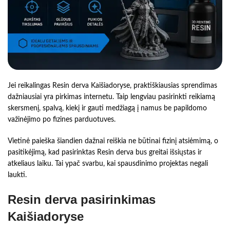
Jei reikalingas Resin derva Kaišiadoryse, praktiškiausias sprendimas
dažniausiai yra pirkimas internetu. Taip lengviau pasirinkti reikiamą
skersmenį, spalvą, kiekį ir gauti medžiagą į namus be papildomo
važinėjimo po fizines parduotuves.
Vietinė paieška šiandien dažnai reiškia ne būtinai fizinį atsiėmimą, o
pasitikėjimą, kad pasirinktas Resin derva bus greitai išsiųstas ir
atkeliaus laiku. Tai ypač svarbu, kai spausdinimo projektas negali
laukti.
Resin derva pasirinkimas
Kaišiadoryse