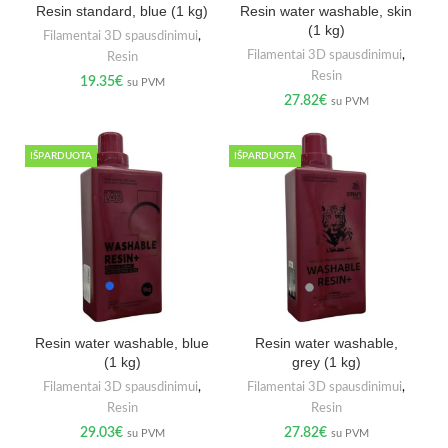
Resin standard, blue (1 kg)
Resin water washable, skin
(1 kg)
Filamentai 3D spausdinimui
,
Filamentai 3D spausdinimui
,
Resin
Resin
19.35
€
su PVM
27.82
€
su PVM
IŠPARDUOTA
IŠPARDUOTA
Resin water washable, blue
Resin water washable,
(1 kg)
grey (1 kg)
Filamentai 3D spausdinimui
,
Filamentai 3D spausdinimui
,
Resin
Resin
29.03
€
27.82
€
su PVM
su PVM