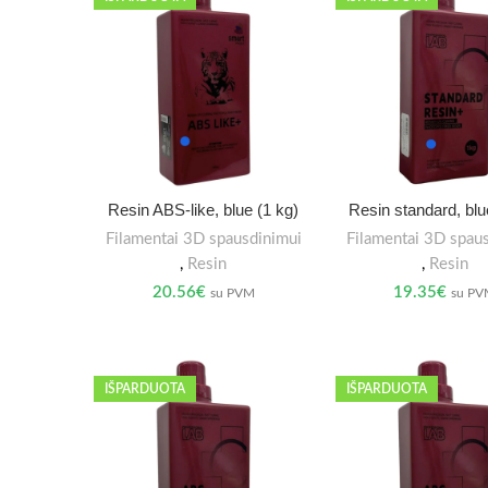
Resin ABS-like, blue (1 kg)
Resin standard, blu
Filamentai 3D spausdinimui
Filamentai 3D spau
,
Resin
,
Resin
20.56
€
19.35
€
su PVM
su P
IŠPARDUOTA
IŠPARDUOTA