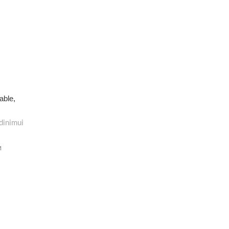
able,
dinimui
M