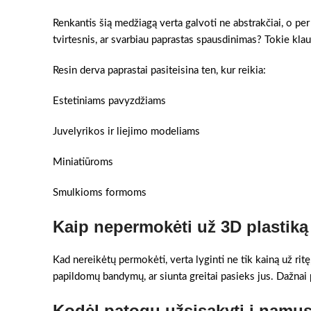
Renkantis šią medžiagą verta galvoti ne abstrakčiai, o per
tvirtesnis, ar svarbiau paprastas spausdinimas? Tokie klau
Resin derva paprastai pasiteisina ten, kur reikia:
Estetiniams pavyzdžiams
Juvelyrikos ir liejimo modeliams
Miniatiūroms
Smulkioms formoms
Kaip nepermokėti už 3D plastiką
Kad nereikėtų permokėti, verta lyginti ne tik kainą už ritę
papildomų bandymų, ar siunta greitai pasieks jus. Dažnai pr
Kodėl patogu užsisakyti į namu