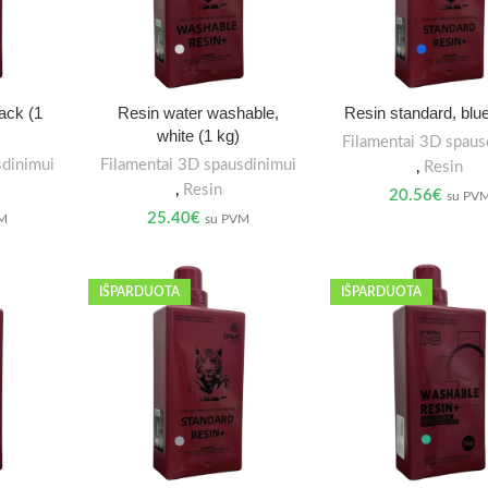
ack (1
Resin water washable,
Resin standard, blue
white (1 kg)
Filamentai 3D spaus
sdinimui
Filamentai 3D spausdinimui
,
Resin
,
Resin
20.56
€
su PV
25.40
€
VM
su PVM
IŠPARDUOTA
IŠPARDUOTA