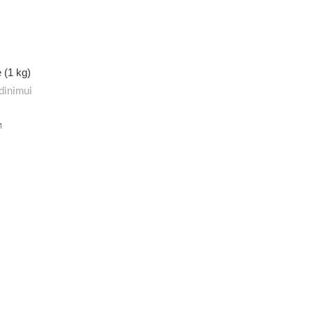
 (1 kg)
dinimui
M