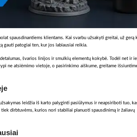
olat spausdinantiems klientams. Kai svarbu užsakyti greitai, už gerą k
gauti patogiai ten, kur jos labiausiai reikia.
 detalumas, švarios linijos ir smulkių elementų kokybė. Todėl net ir i
ypi ne atsiėmimo vietoje, o pasirinkimo aiškume, greitame išsiuntime
je
užsakymas leidžia iš karto palyginti pasiūlymus ir neapsiriboti tuo, ka
 tiek dirbtuvėms, kurios nori stabiliai planuoti spausdinimą ir žaliavų
ausiai