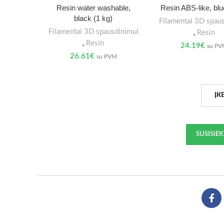
Resin water washable,
Resin ABS-like, blu
black (1 kg)
Filamentai 3D spau
Filamentai 3D spausdinimui
,
Resin
,
Resin
24.19
€
su P
26.61
€
su PVM
ĮK
SUSISIE