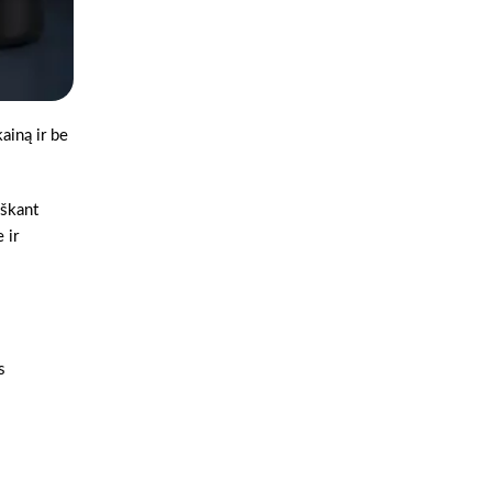
ainą ir be
eškant
 ir
s