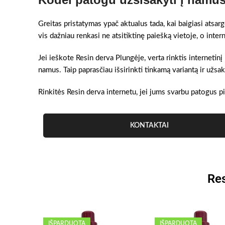
Greitas pristatymas ypač aktualus tada, kai baigiasi atsar
vis dažniau renkasi ne atsitiktinę paiešką vietoje, o int
Jei ieškote Resin derva Plungėje, verta rinktis internetinį 
namus. Taip paprasčiau išsirinkti tinkamą variantą ir užs
Rinkitės Resin derva internetu, jei jums svarbu patogus pi
KONTAKTAI
Res
IŠPARDUOTA
IŠPARDUOTA