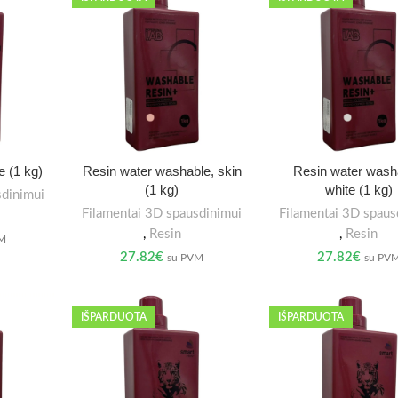
e (1 kg)
Resin water washable, skin
Resin water wash
(1 kg)
white (1 kg)
sdinimui
Filamentai 3D spausdinimui
Filamentai 3D spaus
,
Resin
,
Resin
VM
27.82
€
27.82
€
su PVM
su PV
IŠPARDUOTA
IŠPARDUOTA