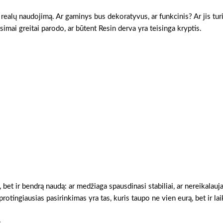
 realų naudojimą. Ar gaminys bus dekoratyvus, ar funkcinis? Ar jis turi
simai greitai parodo, ar būtent Resin derva yra teisinga kryptis.
, bet ir bendrą naudą: ar medžiaga spausdinasi stabiliai, ar nereikalauj
otingiausias pasirinkimas yra tas, kuris taupo ne vien eurą, bet ir lai
s