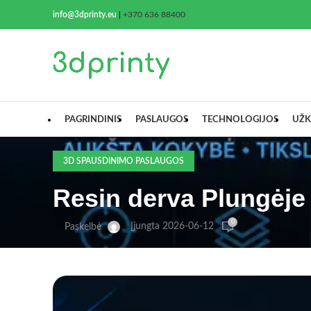
info@3dprinty.eu
|
+370 636 88400
PAGRINDINIS
PASLAUGOS
TECHNOLOGIJOS
UŽK
3D SPAUSDINIMO PASLAUGOS
Resin derva Plungėje 
0
Įjungta 2026-06-12
Paskelbė