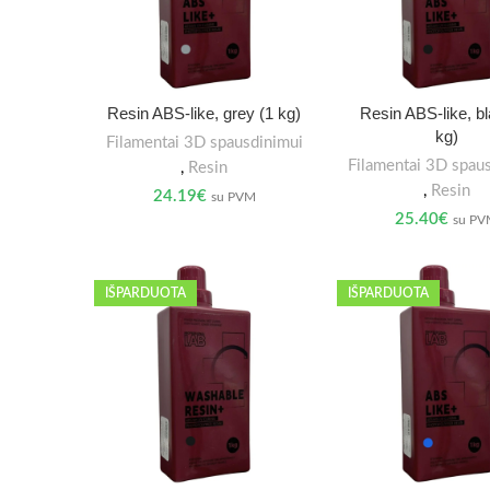
Resin ABS-like, grey (1 kg)
Resin ABS-like, bl
kg)
Filamentai 3D spausdinimui
Filamentai 3D spau
,
Resin
,
Resin
24.19
€
su PVM
25.40
€
su P
IŠPARDUOTA
IŠPARDUOTA