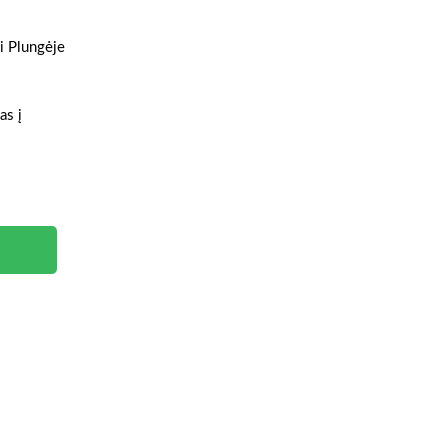
ai Plungėje
as į