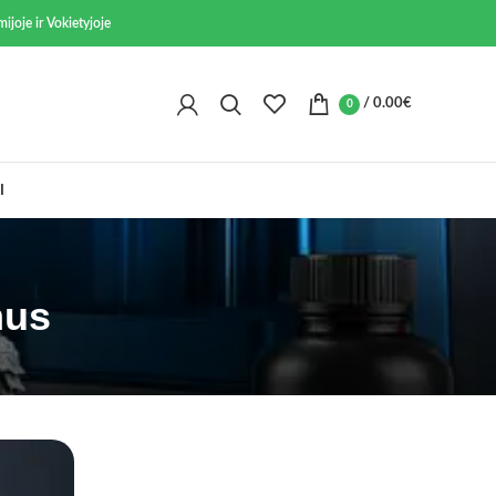
ijoje ir Vokietyjoje
/
0.00
€
0
I
mus