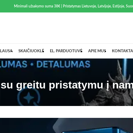
Minimali užsakymo suma 38€ | Pristatymas Lietuvoje, Latvijoje, Estijoje, Suom
LAUSA
SKAIČIUOKLĖ
EL. PARDUOTUVĖ
APIE MUS
KONTAKTA
su greitu pristatymu į na