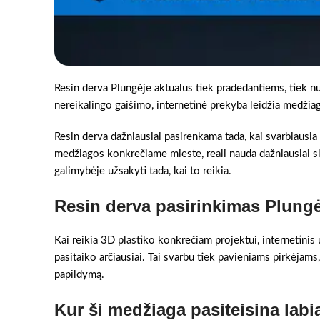
Resin derva Plungėje aktualus tiek pradedantiems, tiek nu
nereikalingo gaišimo, internetinė prekyba leidžia medžiagą 
Resin derva dažniausiai pasirenkama tada, kai svarbiausia
medžiagos konkrečiame mieste, reali nauda dažniausiai sl
galimybėje užsakyti tada, kai to reikia.
Resin derva pasirinkimas Plungė
Kai reikia 3D plastiko konkrečiam projektui, internetinis 
pasitaiko arčiausiai. Tai svarbu tiek pavieniams pirkėjams,
papildymą.
Kur ši medžiaga pasiteisina labi