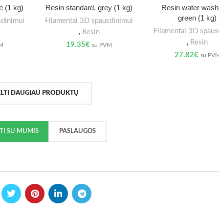
e (1 kg)
Resin standard, grey (1 kg)
Resin water wash
green (1 kg)
sdinimui
Filamentai 3D spausdinimui
Filamentai 3D spaus
,
Resin
,
Resin
19.35
€
VM
su PVM
27.82
€
su PV
ELTI DAUGIAU PRODUKTŲ
KTI SU MUMIS
PASLAUGOS