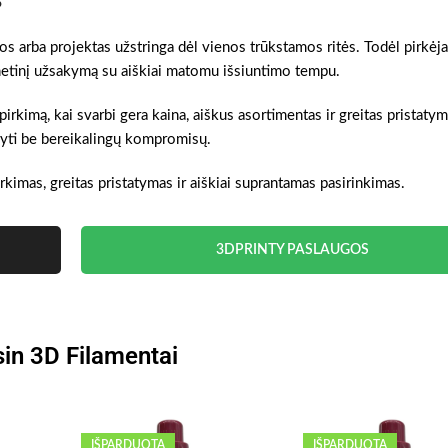
gos arba projektas užstringa dėl vienos trūkstamos ritės. Todėl pirkėj
ernetinį užsakymą su aiškiai matomu išsiuntimo tempu.
pirkimą, kai svarbi gera kaina, aiškus asortimentas ir greitas pristatym
akyti be bereikalingų kompromisų.
rkimas, greitas pristatymas ir aiškiai suprantamas pasirinkimas.
3DPRINTY PASLAUGOS
in 3D Filamentai
IŠPARDUOTA
IŠPARDUOTA