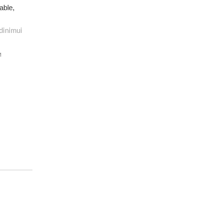
able,
dinimui
M