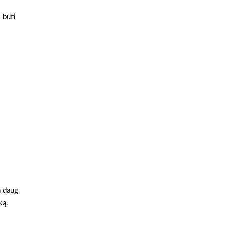
 būti
a daug
ką.