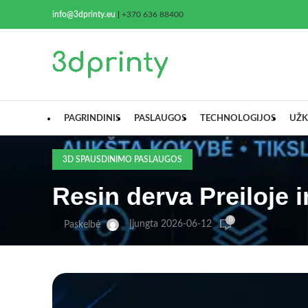
info@3dprinty.eu
|
+370 636 88400
PAGRINDINIS
PASLAUGOS
TECHNOLOGIJOS
UŽK
3D SPAUSDINIMO PASLAUGOS
Resin derva Preiloje i
0
Įjungta 2026-06-12
Paskelbė