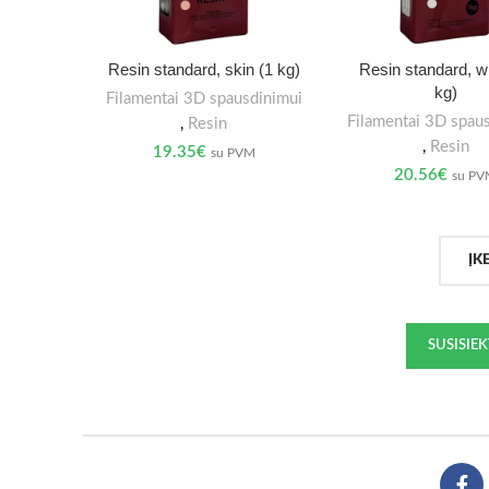
Resin standard, skin (1 kg)
Resin standard, wh
kg)
Filamentai 3D spausdinimui
Filamentai 3D spau
,
Resin
,
Resin
19.35
€
su PVM
20.56
€
su P
ĮK
SUSISIE