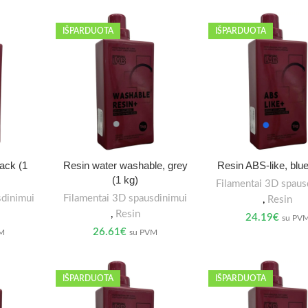
IŠPARDUOTA
IŠPARDUOTA
lack (1
Resin water washable, grey
Resin ABS-like, blue
(1 kg)
Filamentai 3D spaus
sdinimui
Filamentai 3D spausdinimui
,
Resin
,
Resin
24.19
€
su PV
26.61
€
VM
su PVM
IŠPARDUOTA
IŠPARDUOTA