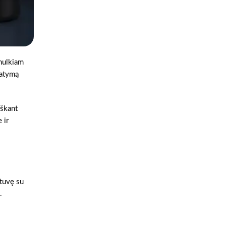
mulkiam
tatymą
eškant
 ir
otuvę su
.