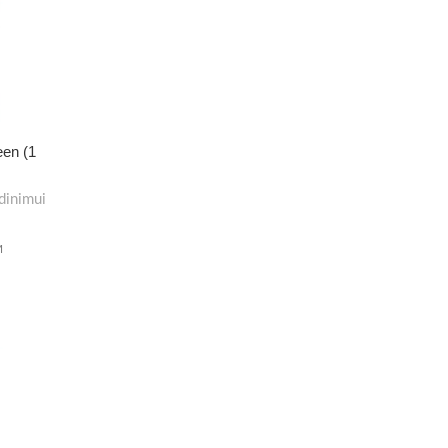
een (1
dinimui
M