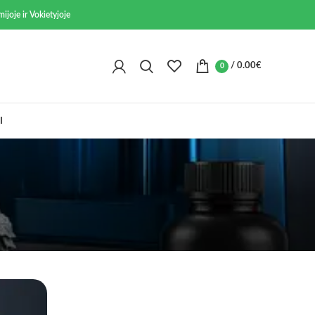
ijoje ir Vokietyjoje
/
0.00
€
0
I