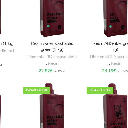
n (1 kg)
Resin water washable,
Resin ABS-like, gr
green (1 kg)
kg)
sdinimui
Filamentai 3D spausdinimui
Filamentai 3D spaus
,
Resin
,
Resin
VM
27.82
€
24.19
€
su PVM
su PV
IŠPARDUOTA
IŠPARDUOTA