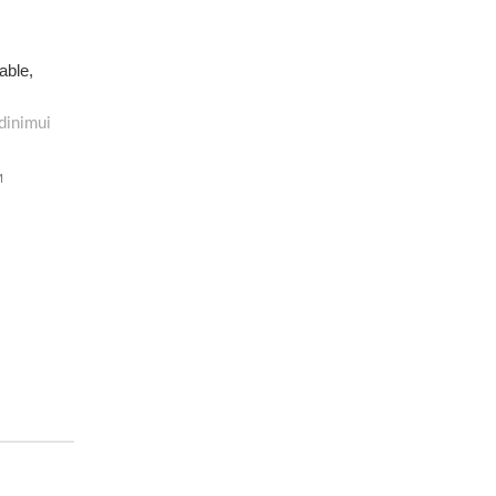
able,
dinimui
M