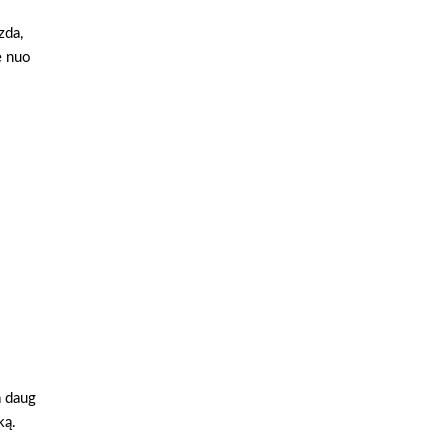
zda,
e nuo
a daug
ką.