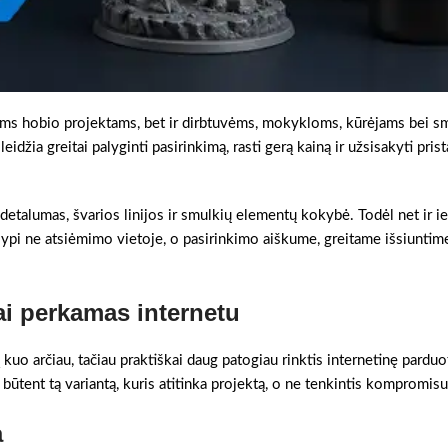
iams hobio projektams, bet ir dirbtuvėms, mokykloms, kūrėjams bei s
eidžia greitai palyginti pasirinkimą, rasti gerą kainą ir užsisakyti pris
 detalumas, švarios linijos ir smulkių elementų kokybė. Todėl net ir i
ypi ne atsiėmimo vietoje, o pasirinkimo aiškume, greitame išsiuntime
ai perkamas internetu
kuo arčiau, tačiau praktiškai daug patogiau rinktis internetinę pardu
i būtent tą variantą, kuris atitinka projektą, o ne tenkintis kompromisu
a