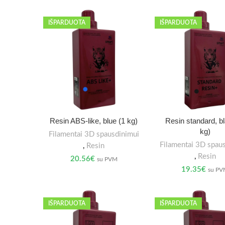
IŠPARDUOTA
IŠPARDUOTA
Resin ABS-like, blue (1 kg)
Resin standard, b
kg)
Filamentai 3D spausdinimui
Filamentai 3D spau
,
Resin
,
Resin
20.56
€
su PVM
19.35
€
su P
IŠPARDUOTA
IŠPARDUOTA