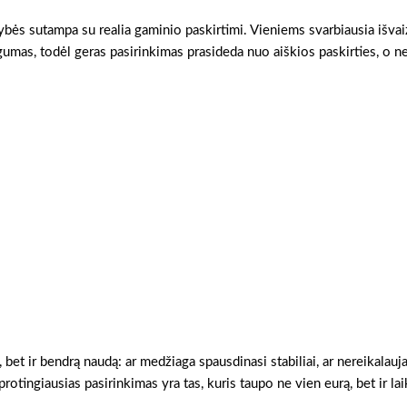
vybės sutampa su realia gaminio paskirtimi. Vieniems svarbiausia išvai
gumas, todėl geras pasirinkimas prasideda nuo aiškios paskirties, o n
, bet ir bendrą naudą: ar medžiaga spausdinasi stabiliai, ar nereikalauj
otingiausias pasirinkimas yra tas, kuris taupo ne vien eurą, bet ir lai