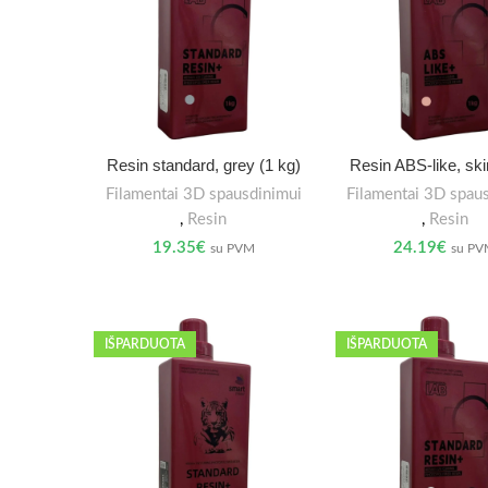
Resin standard, grey (1 kg)
Resin ABS-like, ski
Filamentai 3D spausdinimui
Filamentai 3D spau
,
Resin
,
Resin
19.35
€
24.19
€
su PVM
su P
IŠPARDUOTA
IŠPARDUOTA