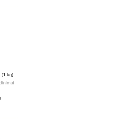
 (1 kg)
dinimui
M