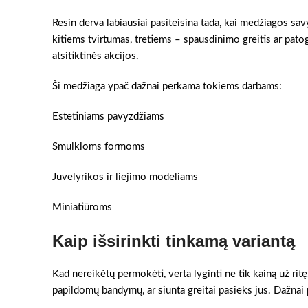
Resin derva labiausiai pasiteisina tada, kai medžiagos sa
kitiems tvirtumas, tretiems – spausdinimo greitis ar pato
atsitiktinės akcijos.
Ši medžiaga ypač dažnai perkama tokiems darbams:
Estetiniams pavyzdžiams
Smulkioms formoms
Juvelyrikos ir liejimo modeliams
Miniatiūroms
Kaip išsirinkti tinkamą variantą
Kad nereikėtų permokėti, verta lyginti ne tik kainą už ritę
papildomų bandymų, ar siunta greitai pasieks jus. Dažnai pr