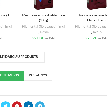
ite (1
Resin water washable, blue
Resin water wash
(1 kg)
black (1 kg)
sdinimui
Filamentai 3D spausdinimui
Filamentai 3D spaus
,
Resin
,
Resin
29.03
€
27.82
€
VM
su PVM
su PV
ELTI DAUGIAU PRODUKTŲ
KTI SU MUMIS
PASLAUGOS