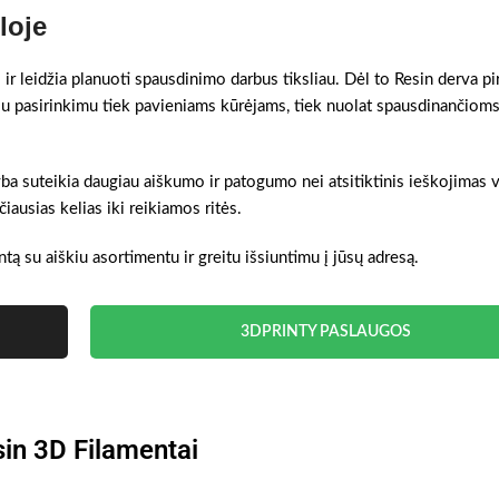
loje
 ir leidžia planuoti spausdinimo darbus tiksliau. Dėl to Resin derva p
niu pasirinkimu tiek pavieniams kūrėjams, tiek nuolat spausdinančiom
yba suteikia daugiau aiškumo ir patogumo nei atsitiktinis ieškojimas v
iausias kelias iki reikiamos ritės.
ntą su aiškiu asortimentu ir greitu išsiuntimu į jūsų adresą.
3DPRINTY PASLAUGOS
in 3D Filamentai