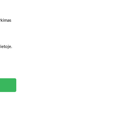
irkimas
s
ietoje.