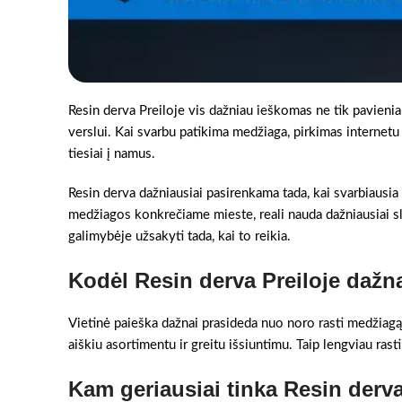
Resin derva Preiloje vis dažniau ieškomas ne tik pavien
verslui. Kai svarbu patikima medžiaga, pirkimas internetu l
tiesiai į namus.
Resin derva dažniausiai pasirenkama tada, kai svarbiausia
medžiagos konkrečiame mieste, reali nauda dažniausiai sl
galimybėje užsakyti tada, kai to reikia.
Kodėl Resin derva Preiloje dažn
Vietinė paieška dažnai prasideda nuo noro rasti medžiagą 
aiškiu asortimentu ir greitu išsiuntimu. Taip lengviau rast
Kam geriausiai tinka Resin derv