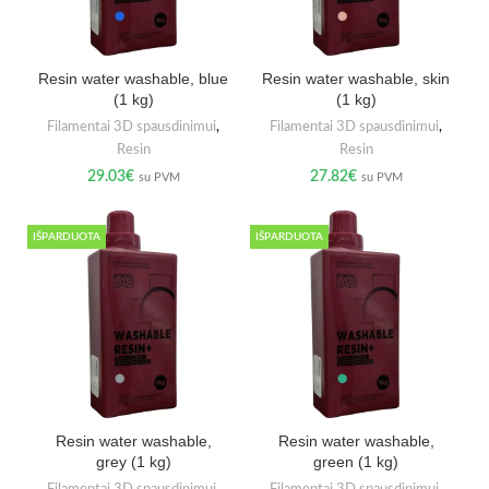
Resin water washable, blue
Resin water washable, skin
(1 kg)
(1 kg)
Filamentai 3D spausdinimui
,
Filamentai 3D spausdinimui
,
Resin
Resin
29.03
€
27.82
€
su PVM
su PVM
IŠPARDUOTA
IŠPARDUOTA
Resin water washable,
Resin water washable,
grey (1 kg)
green (1 kg)
Filamentai 3D spausdinimui
,
Filamentai 3D spausdinimui
,