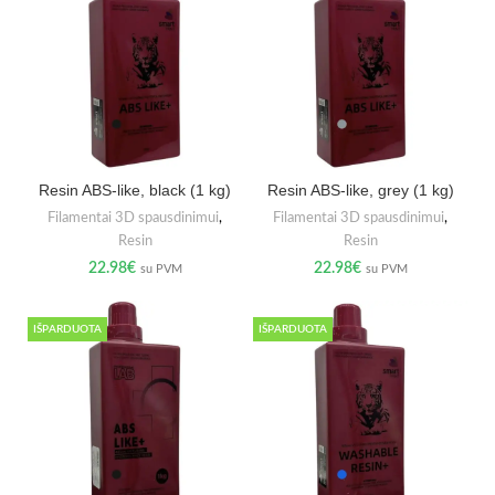
Resin ABS-like, black (1 kg)
Resin ABS-like, grey (1 kg)
Filamentai 3D spausdinimui
,
Filamentai 3D spausdinimui
,
Resin
Resin
22.98
€
22.98
€
su PVM
su PVM
IŠPARDUOTA
IŠPARDUOTA