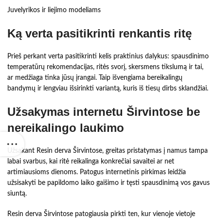
Juvelyrikos ir liejimo modeliams
Ką verta pasitikrinti renkantis ritę
Prieš perkant verta pasitikrinti kelis praktinius dalykus: spausdinimo
temperatūrų rekomendacijas, ritės svorį, skersmens tikslumą ir tai,
ar medžiaga tinka jūsų įrangai. Taip išvengiama bereikalingų
bandymų ir lengviau išsirinkti variantą, kuris iš tiesų dirbs sklandžiai.
Užsakymas internetu Širvintose be
nereikalingo laukimo
Užsakant Resin derva Širvintose, greitas pristatymas į namus tampa
labai svarbus, kai ritė reikalinga konkrečiai savaitei ar net
artimiausioms dienoms. Patogus internetinis pirkimas leidžia
užsisakyti be papildomo laiko gaišimo ir tęsti spausdinimą vos gavus
siuntą.
Resin derva Širvintose patogiausia pirkti ten, kur vienoje vietoje