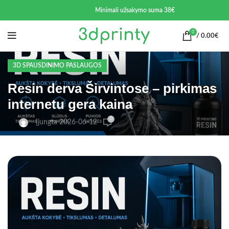
Minimali užsakymo suma 38€
0
/
0.00
€
3D SPAUSDINIMO PASLAUGOS
Resin derva Širvintose – pirkimas
internetu gera kaina
0
Įjungta 2026-06-12