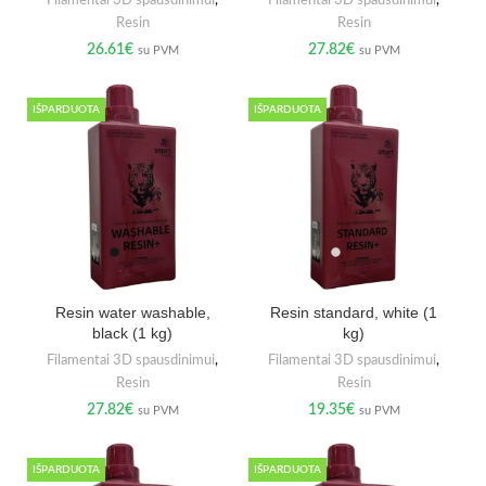
Resin
Resin
26.61
€
27.82
€
su PVM
su PVM
IŠPARDUOTA
IŠPARDUOTA
Resin water washable,
Resin standard, white (1
black (1 kg)
kg)
Filamentai 3D spausdinimui
,
Filamentai 3D spausdinimui
,
Resin
Resin
27.82
€
19.35
€
su PVM
su PVM
IŠPARDUOTA
IŠPARDUOTA