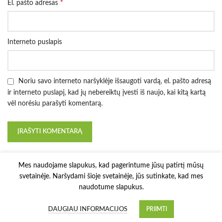
*
El. pašto adresas
Interneto puslapis
Noriu savo interneto naršyklėje išsaugoti vardą, el. pašto adresą
ir interneto puslapį, kad jų nebereiktų įvesti iš naujo, kai kitą kartą
vėl norėsiu parašyti komentarą.
Mes naudojame slapukus, kad pagerintume jūsų patirtį mūsų
svetainėje. Naršydami šioje svetainėje, jūs sutinkate, kad mes
naudotume slapukus.
3D Printy
2022 Solution:
E-project.LT
.
DAUGIAU INFORMACIJOS
PRIIMTI