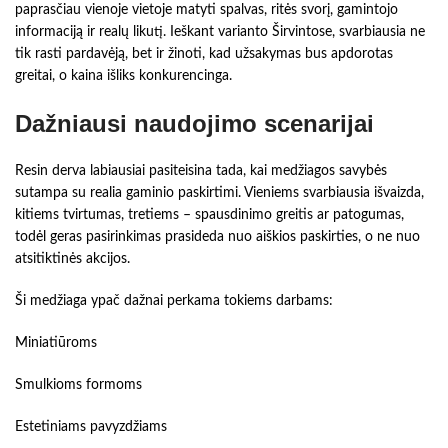
paprasčiau vienoje vietoje matyti spalvas, ritės svorį, gamintojo
informaciją ir realų likutį. Ieškant varianto Širvintose, svarbiausia ne
tik rasti pardavėją, bet ir žinoti, kad užsakymas bus apdorotas
greitai, o kaina išliks konkurencinga.
Dažniausi naudojimo scenarijai
Resin derva labiausiai pasiteisina tada, kai medžiagos savybės
sutampa su realia gaminio paskirtimi. Vieniems svarbiausia išvaizda,
kitiems tvirtumas, tretiems – spausdinimo greitis ar patogumas,
todėl geras pasirinkimas prasideda nuo aiškios paskirties, o ne nuo
atsitiktinės akcijos.
Ši medžiaga ypač dažnai perkama tokiems darbams:
Miniatiūroms
Smulkioms formoms
Estetiniams pavyzdžiams