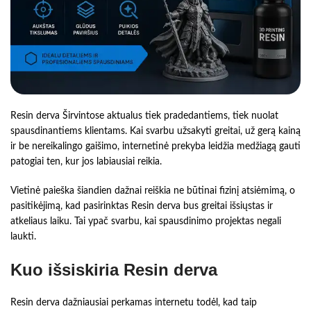
Resin derva Širvintose aktualus tiek pradedantiems, tiek nuolat
spausdinantiems klientams. Kai svarbu užsakyti greitai, už gerą kainą
ir be nereikalingo gaišimo, internetinė prekyba leidžia medžiagą gauti
patogiai ten, kur jos labiausiai reikia.
Vietinė paieška šiandien dažnai reiškia ne būtinai fizinį atsiėmimą, o
pasitikėjimą, kad pasirinktas Resin derva bus greitai išsiųstas ir
atkeliaus laiku. Tai ypač svarbu, kai spausdinimo projektas negali
laukti.
Kuo išsiskiria Resin derva
Resin derva dažniausiai perkamas internetu todėl, kad taip