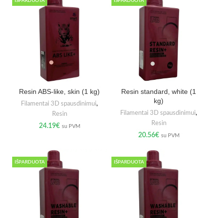
IŠPARDUOTA
IŠPARDUOTA
Resin ABS-like, skin (1 kg)
Resin standard, white (1
kg)
Filamentai 3D spausdinimui
,
Filamentai 3D spausdinimui
,
Resin
Resin
24.19
€
su PVM
20.56
€
su PVM
IŠPARDUOTA
IŠPARDUOTA