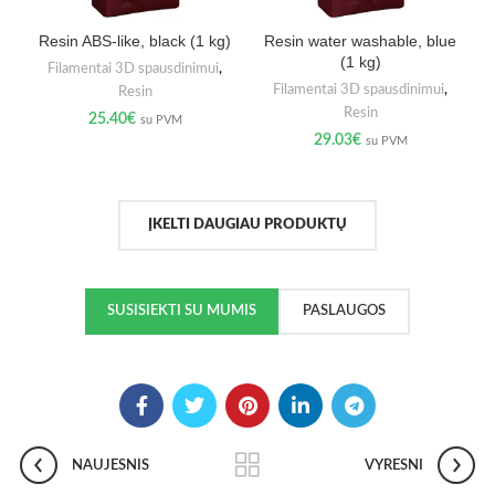
Resin ABS-like, black (1 kg)
Resin water washable, blue
(1 kg)
Filamentai 3D spausdinimui
,
Filamentai 3D spausdinimui
,
Resin
Resin
25.40
€
su PVM
29.03
€
su PVM
ĮKELTI DAUGIAU PRODUKTŲ
SUSISIEKTI SU MUMIS
PASLAUGOS
NAUJESNIS
VYRESNI