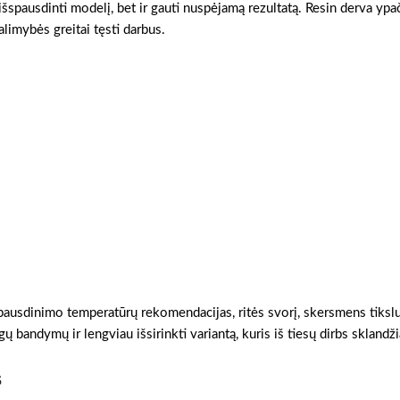
šspausdinti modelį, bet ir gauti nuspėjamą rezultatą. Resin derva ypa
alimybės greitai tęsti darbus.
 spausdinimo temperatūrų rekomendacijas, ritės svorį, skersmens tikslum
ų bandymų ir lengviau išsirinkti variantą, kuris iš tiesų dirbs sklandži
s