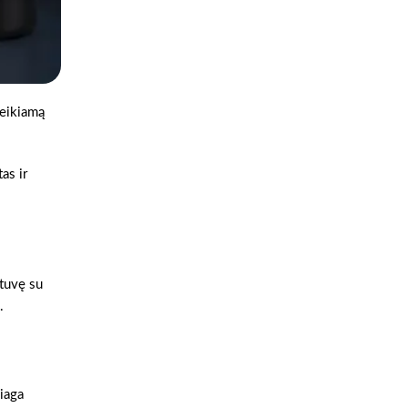
reikiamą
as ir
otuvę su
.
iaga