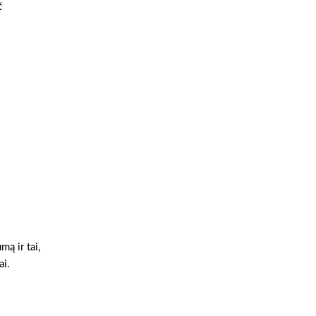
č
ą ir tai,
ai.