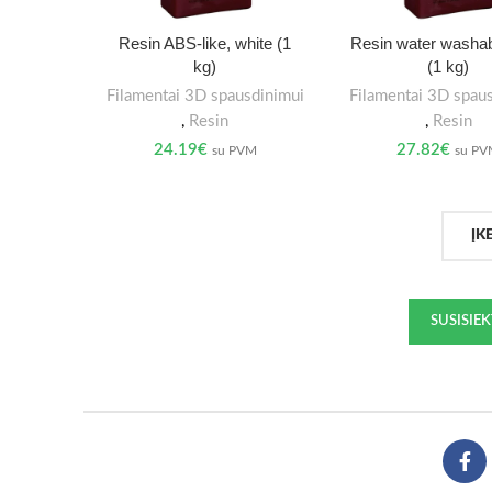
Resin ABS-like, white (1
Resin water washab
kg)
(1 kg)
Filamentai 3D spausdinimui
Filamentai 3D spau
,
Resin
,
Resin
24.19
€
27.82
€
su PVM
su P
ĮK
SUSISIE