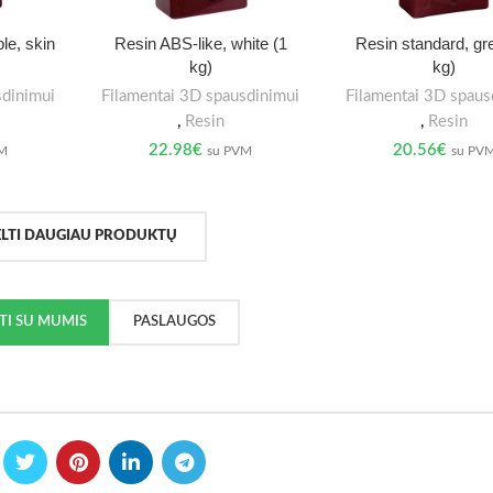
le, skin
Resin ABS-like, white (1
Resin standard, gr
kg)
kg)
sdinimui
Filamentai 3D spausdinimui
Filamentai 3D spaus
,
Resin
,
Resin
22.98
€
20.56
€
VM
su PVM
su PV
ELTI DAUGIAU PRODUKTŲ
KTI SU MUMIS
PASLAUGOS