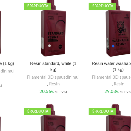
IŠPARDUOTA
IŠPARDUOTA
e (1 kg)
Resin standard, white (1
Resin water washabl
kg)
(1 kg)
sdinimui
Filamentai 3D spausdinimui
Filamentai 3D spaus
,
Resin
,
Resin
VM
20.56
€
29.03
€
su PVM
su PV
IŠPARDUOTA
IŠPARDUOTA