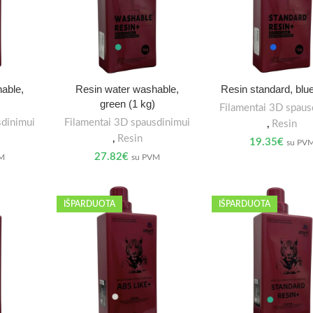
able,
Resin water washable,
Resin standard, blue
green (1 kg)
Filamentai 3D spaus
sdinimui
Filamentai 3D spausdinimui
,
Resin
,
Resin
19.35
€
su PV
27.82
€
VM
su PVM
IŠPARDUOTA
IŠPARDUOTA