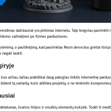
prendimas dažniausiai yra pirkimas internetu. Taip lengviau pasirinkti 
pildomo važinėjimo po fizines parduotuves.
tsiėmimą, o pasitikėjimą, kad pasirinktas Resin derva bus greitai išsiųst
 negali laukti.
iryje
kuo arčiau, tačiau praktiškai daug patogiau rinktis internetinę pardu
i būtent tą variantą, kuris atitinka projektą, o ne tenkintis kompromisu
ausiai
 detalumas, švarios linijos ir smulkių elementų kokybė. Todėl ši medž