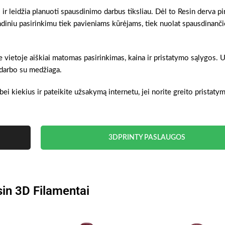
 ir leidžia planuoti spausdinimo darbus tiksliau. Dėl to Resin derva p
indiniu pasirinkimu tiek pavieniams kūrėjams, tiek nuolat spausdinanč
oje vietoje aiškiai matomas pasirinkimas, kaina ir pristatymo sąlygos.
s darbo su medžiaga.
bei kiekius ir pateikite užsakymą internetu, jei norite greito pristat
3DPRINTY PASLAUGOS
in 3D Filamentai