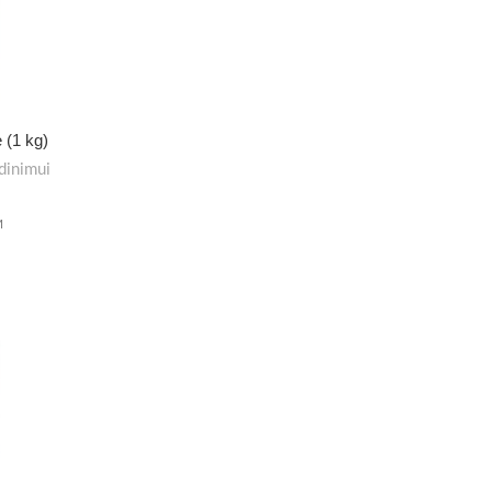
 (1 kg)
dinimui
M