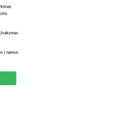
irkimas
ioms
 Užsakymas
ymo į namus