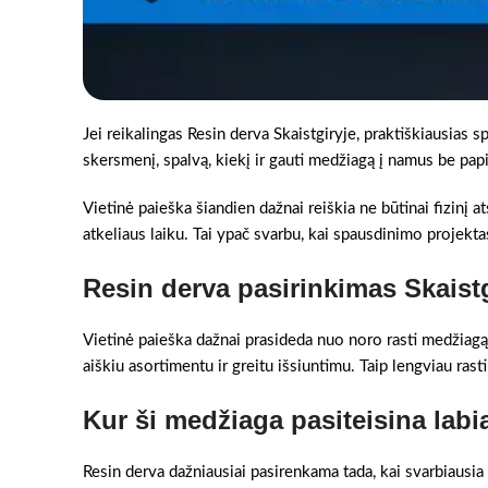
Jei reikalingas Resin derva Skaistgiryje, praktiškiausias s
skersmenį, spalvą, kiekį ir gauti medžiagą į namus be pa
Vietinė paieška šiandien dažnai reiškia ne būtinai fizinį a
atkeliaus laiku. Tai ypač svarbu, kai spausdinimo projektas
Resin derva pasirinkimas Skaistg
Vietinė paieška dažnai prasideda nuo noro rasti medžiagą 
aiškiu asortimentu ir greitu išsiuntimu. Taip lengviau rast
Kur ši medžiaga pasiteisina labi
Resin derva dažniausiai pasirenkama tada, kai svarbiausia