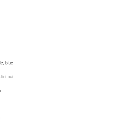
e, blue
dinimui
M