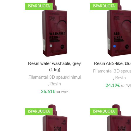
IŠPARDUOTA
IŠPARDUOTA
Resin water washable, grey
Resin ABS-like, blu
(1 kg)
Filamentai 3D spau
Filamentai 3D spausdinimui
,
Resin
,
Resin
24.19
€
su P
26.61
€
su PVM
IŠPARDUOTA
IŠPARDUOTA