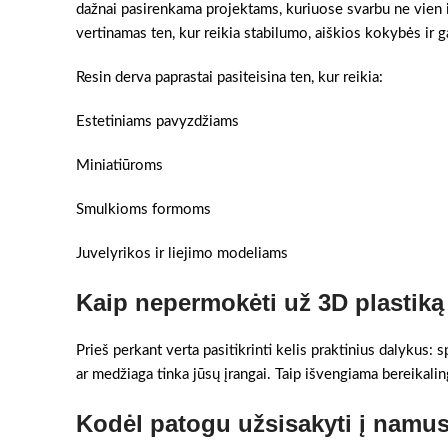
dažnai pasirenkama projektams, kuriuose svarbu ne vien i
vertinamas ten, kur reikia stabilumo, aiškios kokybės ir g
Resin derva paprastai pasiteisina ten, kur reikia:
Estetiniams pavyzdžiams
Miniatiūroms
Smulkioms formoms
Juvelyrikos ir liejimo modeliams
Kaip nepermokėti už 3D plastiką
Prieš perkant verta pasitikrinti kelis praktinius dalykus:
ar medžiaga tinka jūsų įrangai. Taip išvengiama bereikaling
Kodėl patogu užsisakyti į namu