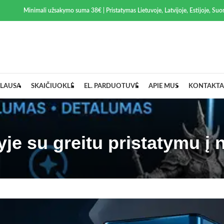
Minimali užsakymo suma 38€ | Pristatymas Lietuvoje, Latvijoje, Estijoje, Suom
LAUSA
SKAIČIUOKLĖ
EL. PARDUOTUVĖ
APIE MUS
KONTAKTA
yje su greitu pristatymu į