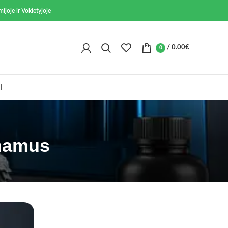
ijoje ir Vokietyjoje
/
0.00
€
0
I
 namus