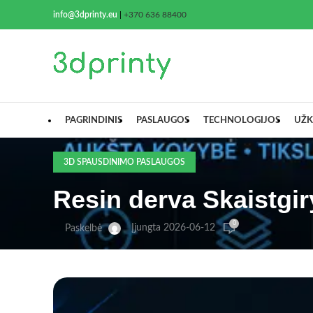
info@3dprinty.eu
|
+370 636 88400
PAGRINDINIS
PASLAUGOS
TECHNOLOGIJOS
UŽK
3D SPAUSDINIMO PASLAUGOS
Resin derva Skaistgir
0
Įjungta 2026-06-12
Paskelbė