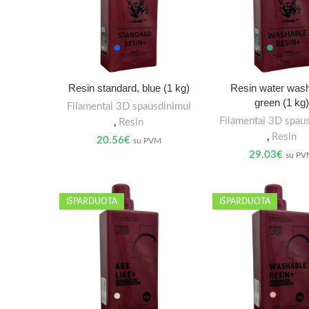
Resin standard, blue (1 kg)
Resin water wash
green (1 kg)
Filamentai 3D spausdinimui
Filamentai 3D spau
,
Resin
,
Resin
20.56
€
su PVM
29.03
€
su P
IŠPARDUOTA
IŠPARDUOTA