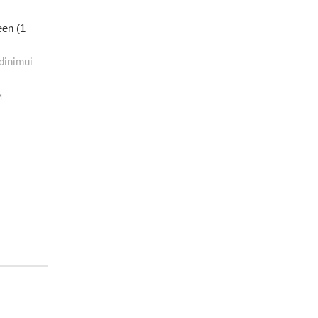
een (1
dinimui
M