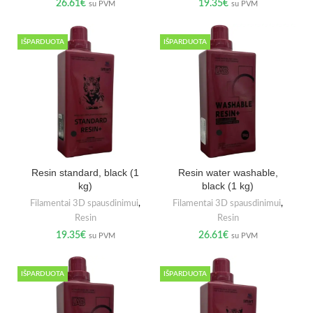
26.61
€
19.35
€
su PVM
su PVM
IŠPARDUOTA
IŠPARDUOTA
Resin standard, black (1
Resin water washable,
kg)
black (1 kg)
Filamentai 3D spausdinimui
,
Filamentai 3D spausdinimui
,
Resin
Resin
19.35
€
26.61
€
su PVM
su PVM
IŠPARDUOTA
IŠPARDUOTA