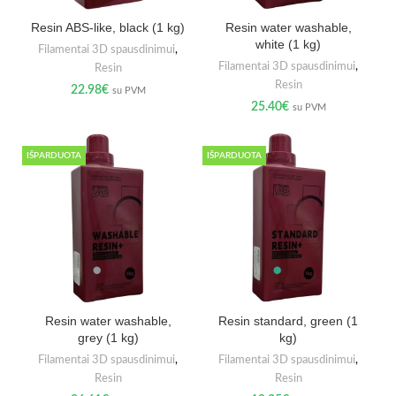
Resin ABS-like, black (1 kg)
Resin water washable,
white (1 kg)
Filamentai 3D spausdinimui
,
Filamentai 3D spausdinimui
,
Resin
Resin
22.98
€
su PVM
25.40
€
su PVM
IŠPARDUOTA
IŠPARDUOTA
Resin water washable,
Resin standard, green (1
grey (1 kg)
kg)
Filamentai 3D spausdinimui
,
Filamentai 3D spausdinimui
,
Resin
Resin