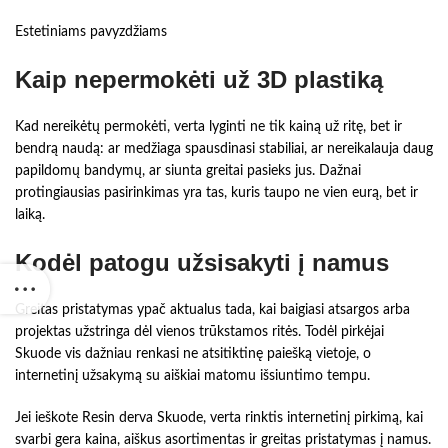
Estetiniams pavyzdžiams
Kaip nepermokėti už 3D plastiką
Kad nereikėtų permokėti, verta lyginti ne tik kainą už ritę, bet ir
bendrą naudą: ar medžiaga spausdinasi stabiliai, ar nereikalauja daug
papildomų bandymų, ar siunta greitai pasieks jus. Dažnai
protingiausias pasirinkimas yra tas, kuris taupo ne vien eurą, bet ir
laiką.
Kodėl patogu užsisakyti į namus
Greitas pristatymas ypač aktualus tada, kai baigiasi atsargos arba
projektas užstringa dėl vienos trūkstamos ritės. Todėl pirkėjai
Skuode vis dažniau renkasi ne atsitiktinę paiešką vietoje, o
internetinį užsakymą su aiškiai matomu išsiuntimo tempu.
Jei ieškote Resin derva Skuode, verta rinktis internetinį pirkimą, kai
svarbi gera kaina, aiškus asortimentas ir greitas pristatymas į namus.