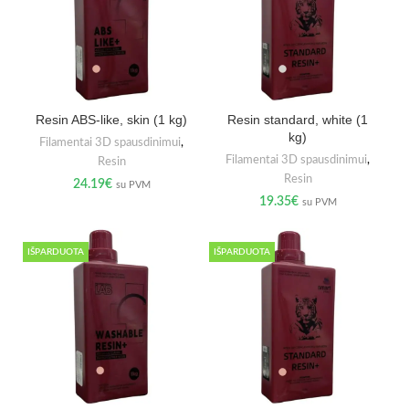
Resin ABS-like, skin (1 kg)
Resin standard, white (1
kg)
Filamentai 3D spausdinimui
,
Filamentai 3D spausdinimui
,
Resin
Resin
24.19
€
su PVM
19.35
€
su PVM
IŠPARDUOTA
IŠPARDUOTA