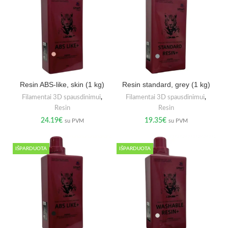
Resin ABS-like, skin (1 kg)
Resin standard, grey (1 kg)
Filamentai 3D spausdinimui
,
Filamentai 3D spausdinimui
,
Resin
Resin
24.19
€
19.35
€
su PVM
su PVM
IŠPARDUOTA
IŠPARDUOTA