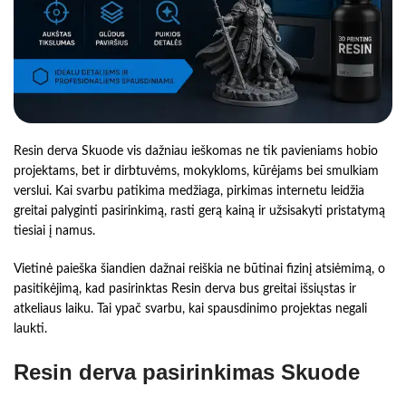
Resin derva Skuode vis dažniau ieškomas ne tik pavieniams hobio
projektams, bet ir dirbtuvėms, mokykloms, kūrėjams bei smulkiam
verslui. Kai svarbu patikima medžiaga, pirkimas internetu leidžia
greitai palyginti pasirinkimą, rasti gerą kainą ir užsisakyti pristatymą
tiesiai į namus.
Vietinė paieška šiandien dažnai reiškia ne būtinai fizinį atsiėmimą, o
pasitikėjimą, kad pasirinktas Resin derva bus greitai išsiųstas ir
atkeliaus laiku. Tai ypač svarbu, kai spausdinimo projektas negali
laukti.
Resin derva pasirinkimas Skuode