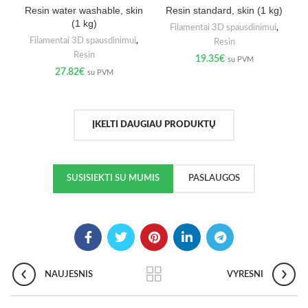
Resin water washable, skin
Resin standard, skin (1 kg)
(1 kg)
Filamentai 3D spausdinimui
,
Filamentai 3D spausdinimui
,
Resin
Resin
19.35
€
su PVM
27.82
€
su PVM
ĮKELTI DAUGIAU PRODUKTŲ
SUSISIEKTI SU MUMIS
PASLAUGOS
NAUJESNIS
VYRESNI