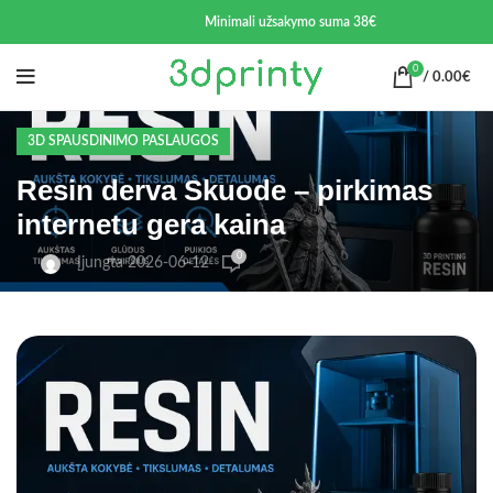
Minimali užsakymo suma 38€
0
/
0.00
€
3D SPAUSDINIMO PASLAUGOS
Resin derva Skuode – pirkimas
internetu gera kaina
0
Įjungta 2026-06-12