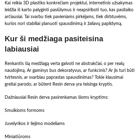
Kai reikia 3D plastiko konkrečiam projektui, internetinis užsakymas
leidžia iš karto palyginti pasiūlymus ir neapsiriboti tuo, kas pasitaiko
arčiausiai. Tai svarbu tiek pavieniams pirkėjams, tiek dirbtuvėms,
kurios nori stabiliai planuoti spausdinimą ir žaliavų papildymą.
Kur ši medžiaga pasiteisina
labiausiai
Renkantis šią medžiagą verta galvoti ne abstrakčiai, o per realų
naudojimą. Ar gaminys bus dekoratyvus, ar funkcinis? Ar jis turi būti
tvirtesnis, ar svarbiau paprastas spausdinimas? Tokie klausimai
greitai parodo, ar būtent Resin derva yra teisinga kryptis.
Dažniausiai Resin derva pasirenkamas šioms kryptims:
Smulkioms formoms
Juvelyrikos ir liejimo modeliams
Miniatiūroms