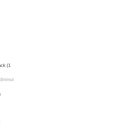
ack (1
dinimui
M