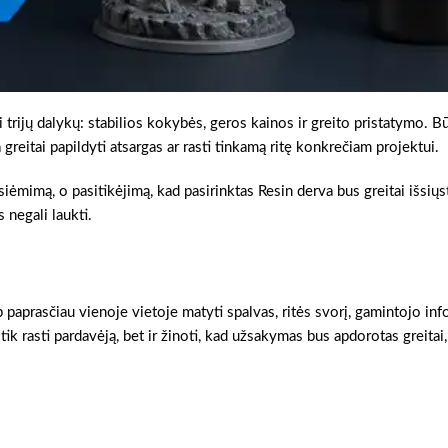
 trijų dalykų: stabilios kokybės, geros kainos ir greito pristatymo. B
greitai papildyti atsargas ar rasti tinkamą ritę konkrečiam projektui.
tsiėmimą, o pasitikėjimą, kad pasirinktas Resin derva bus greitai išsiųst
 negali laukti.
 paprasčiau vienoje vietoje matyti spalvas, ritės svorį, gamintojo info
tik rasti pardavėją, bet ir žinoti, kad užsakymas bus apdorotas greitai,