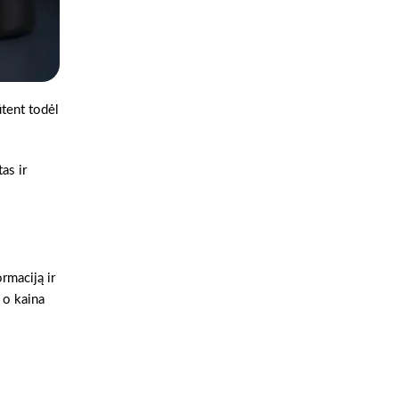
ūtent todėl
as ir
rmaciją ir
 o kaina