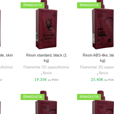
IŠPARDUOTA
IŠPARDUOTA
le, skin
Resin standard, black (1
Resin ABS-like, bl
kg)
kg)
sdinimui
Filamentai 3D spausdinimui
Filamentai 3D spaus
,
Resin
,
Resin
19.35
€
25.40
€
VM
su PVM
su PV
IŠPARDUOTA
IŠPARDUOTA