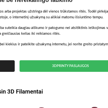
gos arba projektas užstringa dėl vienos trūkstamos ritės. Todėl pirkėja
ietoje, o internetinį užsakymą su aiškiai matomu išsiuntimo tempu.
yba suteikia daugiau aiškumo ir patogumo nei atsitiktinis ieškojimas v
reičiausias kelias iki reikiamos ritės.
bei kiekius ir pateikite užsakymą internetu, jei norite greito pristat
3DPRINTY PASLAUGOS
in 3D Filamentai