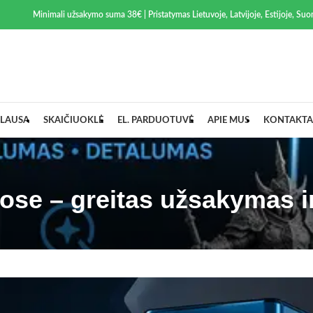
Minimali užsakymo suma 38€ | Pristatymas Lietuvoje, Latvijoje, Estijoje, Suom
LAUSA
SKAIČIUOKLĖ
EL. PARDUOTUVĖ
APIE MUS
KONTAKTA
ose – greitas užsakymas i