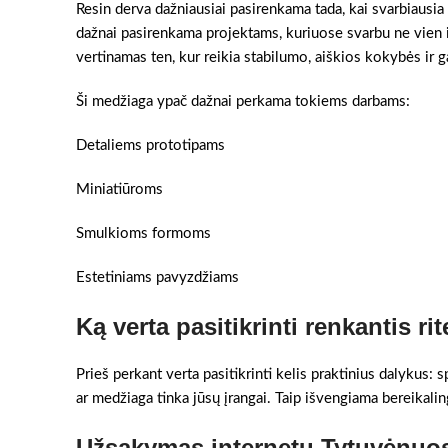
Resin derva dažniausiai pasirenkama tada, kai svarbiausia
dažnai pasirenkama projektams, kuriuose svarbu ne vien i
vertinamas ten, kur reikia stabilumo, aiškios kokybės ir g
Ši medžiaga ypač dažnai perkama tokiems darbams:
Detaliems prototipams
Miniatiūroms
Smulkioms formoms
Estetiniams pavyzdžiams
Ką verta pasitikrinti renkantis rit
Prieš perkant verta pasitikrinti kelis praktinius dalykus:
ar medžiaga tinka jūsų įrangai. Taip išvengiama bereikaling
Užsakymas internetu Tytuvėnuos