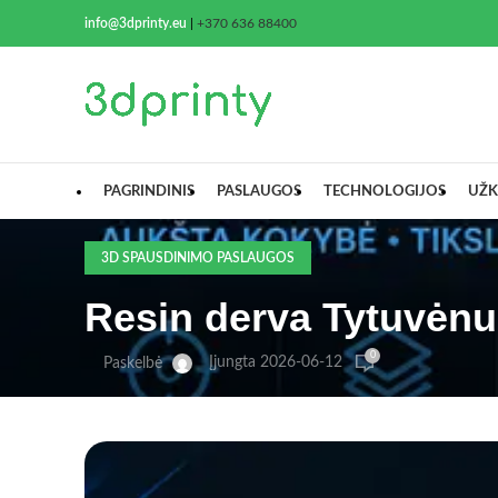
info@3dprinty.eu
|
+370 636 88400
PAGRINDINIS
PASLAUGOS
TECHNOLOGIJOS
UŽK
3D SPAUSDINIMO PASLAUGOS
Resin derva Tytuvėnu
0
Įjungta 2026-06-12
Paskelbė