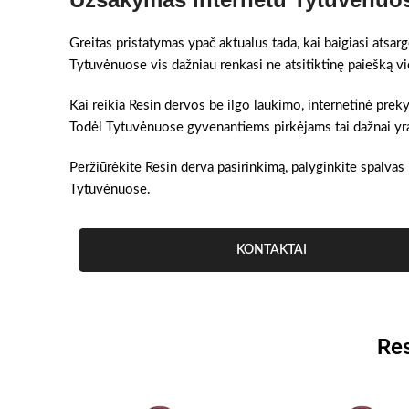
Greitas pristatymas ypač aktualus tada, kai baigiasi atsar
Tytuvėnuose vis dažniau renkasi ne atsitiktinę paiešką v
Kai reikia Resin dervos be ilgo laukimo, internetinė prek
Todėl Tytuvėnuose gyvenantiems pirkėjams tai dažnai yra g
Peržiūrėkite Resin derva pasirinkimą, palyginkite spalvas 
Tytuvėnuose.
KONTAKTAI
Res