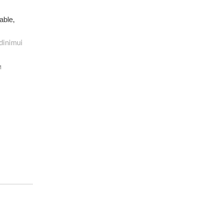
able,
dinimui
M