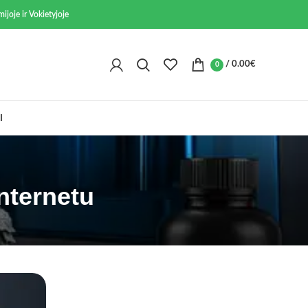
ijoje ir Vokietyjoje
/
0.00
€
0
I
nternetu