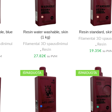
le, blue
Resin water washable, skin
Resin standard, skin
(1 kg)
Filamentai 3D spaus
sdinimui
Filamentai 3D spausdinimui
,
Resin
,
Resin
19.35
€
su PV
27.82
€
VM
su PVM
IŠPARDUOTA
IŠPARDUOTA