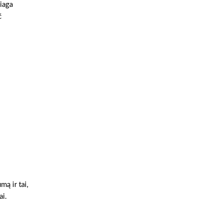
iaga
č
ą ir tai,
ai.