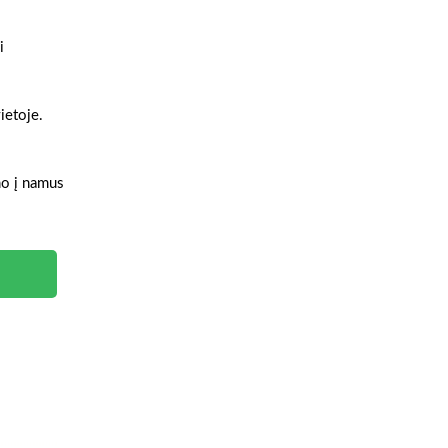
i
ietoje.
ymo į namus