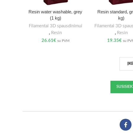
Resin water washable, grey
Resin standard, g
(1 kg)
kg)
Filamentai 3D spausdinimui
Filamentai 3D spau
,
Resin
,
Resin
26.61
€
19.35
€
su PVM
su P
ĮK
SUSISIE