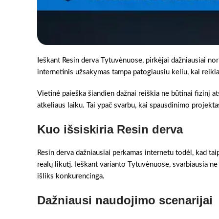
Ieškant Resin derva Tytuvėnuose, pirkėjai dažniausiai nori
internetinis užsakymas tampa patogiausiu keliu, kai reikia 
Vietinė paieška šiandien dažnai reiškia ne būtinai fizinį a
atkeliaus laiku. Tai ypač svarbu, kai spausdinimo projektas
Kuo išsiskiria Resin derva
Resin derva dažniausiai perkamas internetu todėl, kad taip
realų likutį. Ieškant varianto Tytuvėnuose, svarbiausia ne 
išliks konkurencinga.
Dažniausi naudojimo scenarijai