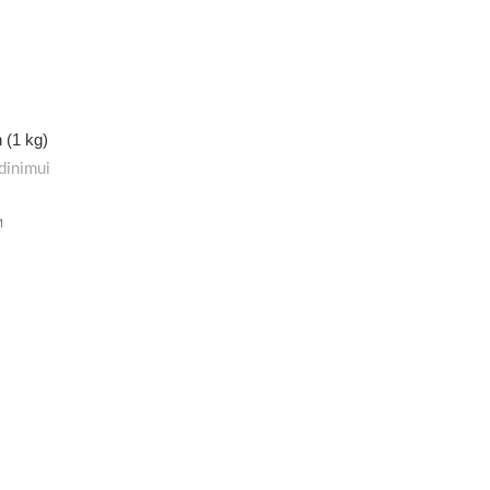
 (1 kg)
dinimui
M