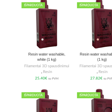
IŠPARDUOTA
IŠPARDUOTA
Resin water washable,
Resin water washab
white (1 kg)
(1 kg)
Filamentai 3D spausdinimui
Filamentai 3D spau
,
Resin
,
Resin
25.40
€
27.82
€
su PVM
su P
IŠPARDUOTA
IŠPARDUOTA