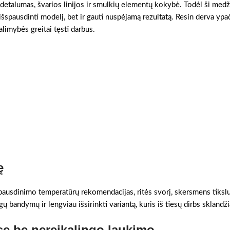
 detalumas, švarios linijos ir smulkių elementų kokybė. Todėl ši medž
šspausdinti modelį, bet ir gauti nuspėjamą rezultatą. Resin derva ypa
alimybės greitai tęsti darbus.
ę
 spausdinimo temperatūrų rekomendacijas, ritės svorį, skersmens tikslum
ų bandymų ir lengviau išsirinkti variantą, kuris iš tiesų dirbs sklandži
e be nereikalingo laukimo