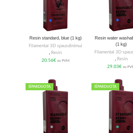
Resin standard, blue (1 kg)
Resin water washab
(1 kg)
Filamentai 3D spausdinimui
Filamentai 3D spau
,
Resin
,
Resin
20.56
€
su PVM
29.03
€
su P
IŠPARDUOTA
IŠPARDUOTA