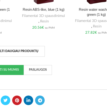
reen (1
Resin ABS-like, blue (1 kg)
Resin water wash
green (1 kg)
Filamentai 3D spausdinimui
sdinimui
Filamentai 3D spaus
,
Resin
,
Resin
20.56
€
su PVM
27.82
€
VM
su PV
ELTI DAUGIAU PRODUKTŲ
KTI SU MUMIS
PASLAUGOS