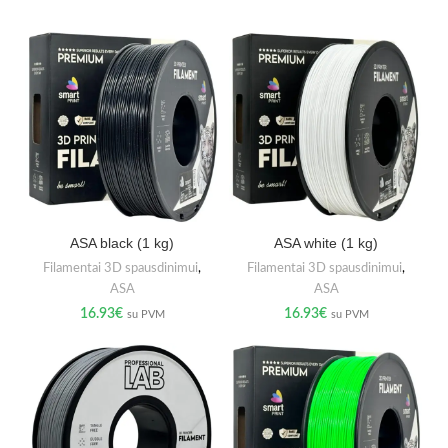
ASA black (1 kg)
ASA white (1 kg)
Filamentai 3D spausdinimui
,
Filamentai 3D spausdinimui
,
ASA
ASA
16.93
€
16.93
€
su PVM
su PVM