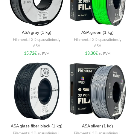
ASA gray (1 kg)
ASA green (1 kg)
Filamentai 3D spausdinimui
,
Filamentai 3D spausdinimui
,
ASA
ASA
15.72
€
13.30
€
su PVM
su PVM
ASA glass fiber black (1 kg)
ASA silver (1 kg)
Filamentai 3D spausdinimui
,
Filamentai 3D spausdinimui
,