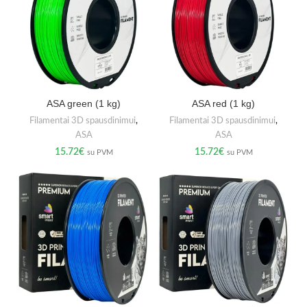
ASA green (1 kg)
ASA red (1 kg)
Filamentai 3D spausdinimui
,
Filamentai 3D spausdinimui
,
ASA
ASA
15.72
€
15.72
€
su PVM
su PVM