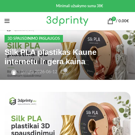
Minimali užsakymo suma 38€
0
/
0.00
€
3D SPAUSDINIMO PASLAUGOS
Silk PLA plastikas Kaune
internetu ir gera kaina
0
Įjungta 2026-06-12