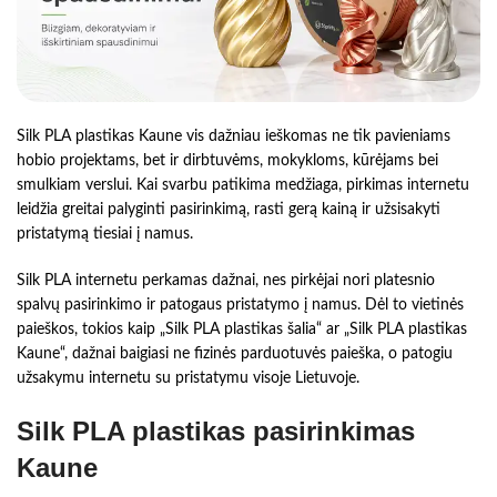
Silk PLA plastikas Kaune vis dažniau ieškomas ne tik pavieniams
hobio projektams, bet ir dirbtuvėms, mokykloms, kūrėjams bei
smulkiam verslui. Kai svarbu patikima medžiaga, pirkimas internetu
leidžia greitai palyginti pasirinkimą, rasti gerą kainą ir užsisakyti
pristatymą tiesiai į namus.
Silk PLA internetu perkamas dažnai, nes pirkėjai nori platesnio
spalvų pasirinkimo ir patogaus pristatymo į namus. Dėl to vietinės
paieškos, tokios kaip „Silk PLA plastikas šalia“ ar „Silk PLA plastikas
Kaune“, dažnai baigiasi ne fizinės parduotuvės paieška, o patogiu
užsakymu internetu su pristatymu visoje Lietuvoje.
Silk PLA plastikas pasirinkimas
Kaune