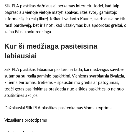
Silk PLA plastikas dažniausiai perkamas internetu todėl, kad taip
paprasčiau vienoje vietoje matyti spalvas, ritės svorį, gamintojo
informaciją ir realų likutį. Ieškant varianto Kaune, svarbiausia ne tik
rasti pardavėją, bet ir žinoti, kad užsakymas bus apdorotas greitai, o
kaina išliks konkurencinga.
Kur ši medžiaga pasiteisina
labiausiai
Silk PLA plastikas labiausiai pasiteisina tada, kai medžiagos savybės
sutampa su realia gaminio paskirtimi. Vieniems svarbiausia išvaizda,
kitiems tvirtumas, tretiems – spausdinimo greitis ar patogumas,
todėl geras pasirinkimas prasideda nuo aiškios paskirties, o ne nuo
atsitiktinės akcijos.
Dažniausiai Silk PLA plastikas pasirenkamas šioms kryptims:
Vizualiems prototipams