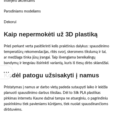
Interjero akcentams
Parodiniams modeliams
Dekorui
Kaip nepermokėti už 3D plastiką
Prieš perkant verta pasitikrinti kelis praktinius dalykus: spausdinimo
temperatūrų rekomendacijas, ritės svorį, skersmens tikslumą ir tai,
ar medžiaga tinka jūsų įrangai. Taip išvengiama bereikalingų
bandymų ir lengviau išsirinkti variantą, kuris iš tiesų dirbs sklandžiai.
Kodėl patogu užsisakyti į namus
Pristatymas į namus ar darbo vietą padeda sutaupyti laiko ir leidžia
planuoti spausdinimo darbus tiksliau. Dėl to Silk PLA plastikas
pirkimas internetu Kaune dažnai tampa ne atsarginiu, o pagrindiniu
pasirinkimu tiek pavieniams kūrėjams, tiek nuolat spausdinančioms
dirbtuvėms.