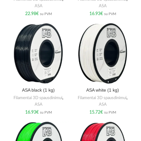
ASA
ASA
22.98
€
16.93
€
su PVM
su PVM
ASA black (1 kg)
ASA white (1 kg)
Filamentai 3D spausdinimui
,
Filamentai 3D spausdinimui
,
ASA
ASA
16.93
€
15.72
€
su PVM
su PVM