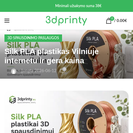
Minimali užsakymo suma 38€
0
/
0.00
€
3D SPAUSDINIMO PASLAUGOS
Silk PLA plastikas Vilniuje
internetu ir gera kaina
0
Įjungta 2026-06-12