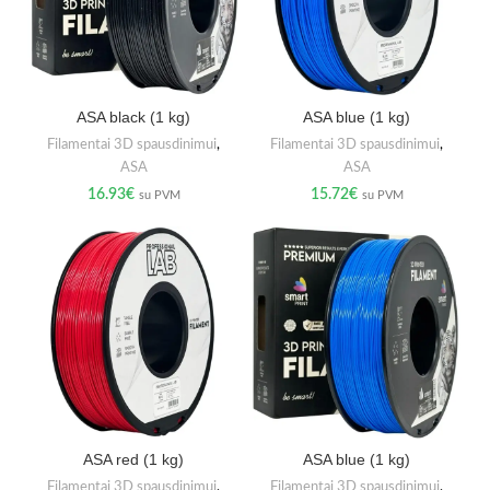
ASA black (1 kg)
ASA blue (1 kg)
Filamentai 3D spausdinimui
,
Filamentai 3D spausdinimui
,
ASA
ASA
16.93
€
15.72
€
su PVM
su PVM
ASA red (1 kg)
ASA blue (1 kg)
Filamentai 3D spausdinimui
,
Filamentai 3D spausdinimui
,