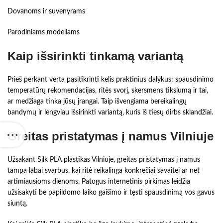
Dovanoms ir suvenyrams
Parodiniams modeliams
Kaip išsirinkti tinkamą variantą
Prieš perkant verta pasitikrinti kelis praktinius dalykus: spausdinimo
temperatūrų rekomendacijas, ritės svorį, skersmens tikslumą ir tai,
ar medžiaga tinka jūsų įrangai. Taip išvengiama bereikalingų
bandymų ir lengviau išsirinkti variantą, kuris iš tiesų dirbs sklandžiai.
Greitas pristatymas į namus Vilniuje
Užsakant Silk PLA plastikas Vilniuje, greitas pristatymas į namus
tampa labai svarbus, kai ritė reikalinga konkrečiai savaitei ar net
artimiausioms dienoms. Patogus internetinis pirkimas leidžia
užsisakyti be papildomo laiko gaišimo ir tęsti spausdinimą vos gavus
siuntą.