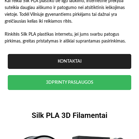
Kai reikia Silk PLA plastiko be ilgo laukimo, internetinė prekyba
suteikia daugiau aiškumo ir patogumo nei atsitiktinis ieškojimas
vietoje. Todėl Vilniuje gyvenantiems pirkėjams tai dažnai yra
greičiausias kelias iki reikiamos ritės.
Rinkitės Silk PLA plastikas internetu, jei jums svarbu patogus
pirkimas, greitas pristatymas ir aiškiai suprantamas pasirinkimas.
KONTAKTAI
3DPRINTY PASLAUGOS
Silk PLA 3D Filamentai