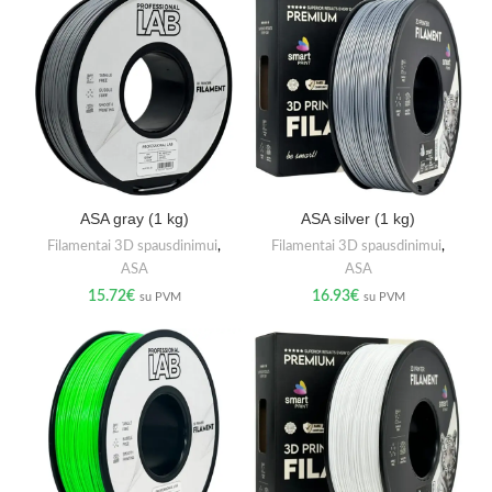
ASA gray (1 kg)
ASA silver (1 kg)
Filamentai 3D spausdinimui
,
Filamentai 3D spausdinimui
,
ASA
ASA
15.72
€
16.93
€
su PVM
su PVM