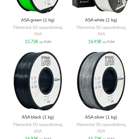
ASA green (1 kg)
ASA white (1 kg)
Filamentai 3D spausdinimui
,
Filamentai 3D spausdinimui
,
ASA
ASA
15.72
€
16.93
€
su PVM
su PVM
ASA black (1 kg)
ASA silver (1 kg)
Filamentai 3D spausdinimui
,
Filamentai 3D spausdinimui
,
ASA
ASA