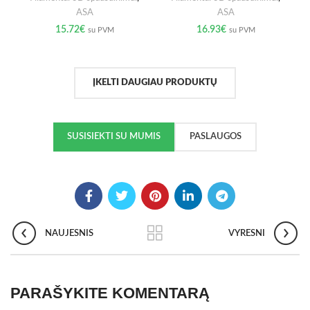
ASA
ASA
15.72
€
16.93
€
su PVM
su PVM
ĮKELTI DAUGIAU PRODUKTŲ
SUSISIEKTI SU MUMIS
PASLAUGOS
NAUJESNIS
VYRESNI
PARAŠYKITE KOMENTARĄ