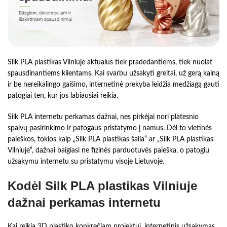
Silk PLA plastikas Vilniuje aktualus tiek pradedantiems, tiek nuolat
spausdinantiems klientams. Kai svarbu užsakyti greitai, už gerą kainą
ir be nereikalingo gaišimo, internetinė prekyba leidžia medžiagą gauti
patogiai ten, kur jos labiausiai reikia.
Silk PLA internetu perkamas dažnai, nes pirkėjai nori platesnio
spalvų pasirinkimo ir patogaus pristatymo į namus. Dėl to vietinės
paieškos, tokios kaip „Silk PLA plastikas šalia“ ar „Silk PLA plastikas
Vilniuje“, dažnai baigiasi ne fizinės parduotuvės paieška, o patogiu
užsakymu internetu su pristatymu visoje Lietuvoje.
Kodėl Silk PLA plastikas Vilniuje
dažnai perkamas internetu
Kai reikia 3D plastiko konkrečiam projektui, internetinis užsakymas