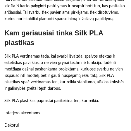
leidžia iš karto palyginti pasiūlymus ir neapsiriboti tuo, kas pasitaiko
arčiausiai. Tai svarbu tiek pavieniams pirkėjams, tiek dirbtuvėms,
kurios nori stabiliai planuoti spausdinimą ir žaliavų papildymą.
Kam geriausiai tinka Silk PLA
plastikas
Silk PLA vertinamas tada, kai svarbi išvaizda, spalvos efektas ir
estetiškas paviršius, o ne vien grynai techninė funkcija. Todėl ši
medžiaga dažnai pasirenkama projektams, kuriuose svarbu ne vien
išspausdinti modelį, bet ir gauti nuspėjamą rezultatą. Silk PLA
plastikas ypač vertinamas ten, kur reikia stabilumo, aiškios kokybės
ir galimybės greitai tęsti darbus.
Silk PLA plastikas paprastai pasiteisina ten, kur reikia:
Interjero akcentams
Dekorui