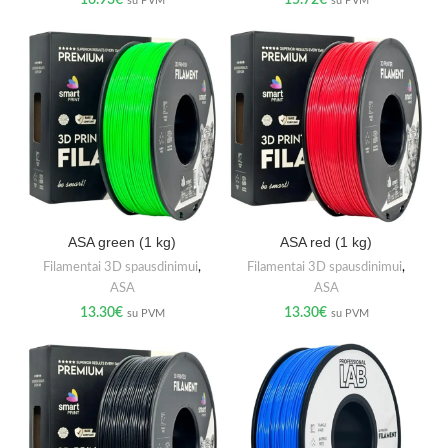
16.93
€
15.72
€
su PVM
su PVM
ASA green (1 kg)
ASA red (1 kg)
Filamentai 3D spausdinimui
,
Filamentai 3D spausdinimui
,
ASA
ASA
13.30
€
13.30
€
su PVM
su PVM