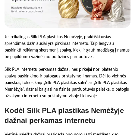
Jei reikalingas Silk PLA plastikas Nemėžyje, praktiškiausias
sprendimas dažniausiai yra pirkimas internetu. Taip lengviau
pasirinkti reikiamą skersmenį, spalvą, kiekį ir gauti medžiagą į namus
be papildomo važinėjimo po fizines parduotuves.
Silk PLA internetu perkamas dažnai, nes pirkėjai nori platesnio
spalvų pasirinkimo ir patogaus pristatymo į namus. Dėl to vietinės
paieškos, tokios kaip „Silk PLA plastikas šalia“ ar „Silk PLA plastikas
Nemėžyje“, dažnai baigiasi ne fizinės parduotuvės paieška, o patogiu
užsakymu internetu su pristatymu visoje Lietuvoje.
Kodėl Silk PLA plastikas Nemėžyje
dažnai perkamas internetu
Vietinė paieška dažnai prasideda nuo noro rasti medžiagą kuo