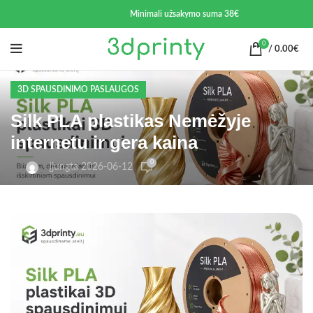
Minimali užsakymo suma 38€
0
/
0.00
€
3D SPAUSDINIMO PASLAUGOS
Silk PLA plastikas Nemėžyje
internetu ir gera kaina
0
Įjungta 2026-06-12