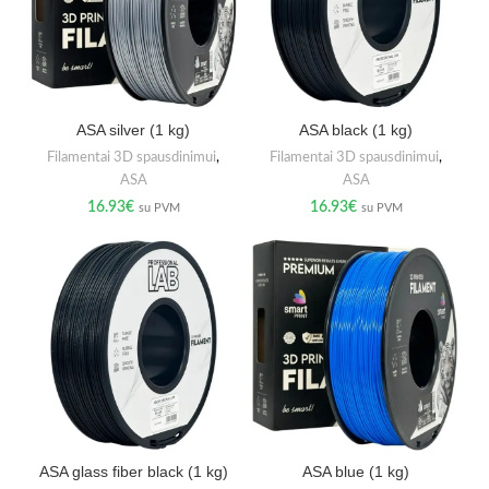
ASA silver (1 kg)
ASA black (1 kg)
Filamentai 3D spausdinimui
,
Filamentai 3D spausdinimui
,
ASA
ASA
16.93
€
16.93
€
su PVM
su PVM
ASA glass fiber black (1 kg)
ASA blue (1 kg)