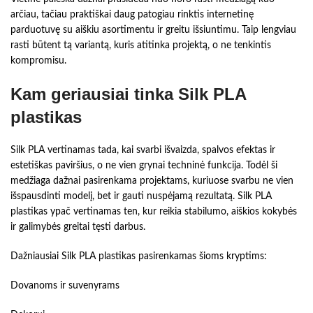
arčiau, tačiau praktiškai daug patogiau rinktis internetinę
parduotuvę su aiškiu asortimentu ir greitu išsiuntimu. Taip lengviau
rasti būtent tą variantą, kuris atitinka projektą, o ne tenkintis
kompromisu.
Kam geriausiai tinka Silk PLA
plastikas
Silk PLA vertinamas tada, kai svarbi išvaizda, spalvos efektas ir
estetiškas paviršius, o ne vien grynai techninė funkcija. Todėl ši
medžiaga dažnai pasirenkama projektams, kuriuose svarbu ne vien
išspausdinti modelį, bet ir gauti nuspėjamą rezultatą. Silk PLA
plastikas ypač vertinamas ten, kur reikia stabilumo, aiškios kokybės
ir galimybės greitai tęsti darbus.
Dažniausiai Silk PLA plastikas pasirenkamas šioms kryptims:
Dovanoms ir suvenyrams