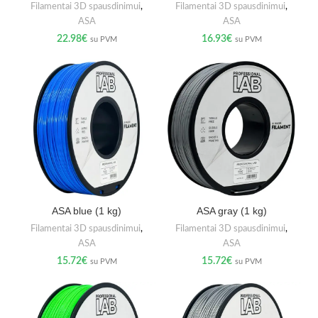
Filamentai 3D spausdinimui
,
Filamentai 3D spausdinimui
,
ASA
ASA
22.98
€
16.93
€
su PVM
su PVM
ASA blue (1 kg)
ASA gray (1 kg)
Filamentai 3D spausdinimui
,
Filamentai 3D spausdinimui
,
ASA
ASA
15.72
€
15.72
€
su PVM
su PVM