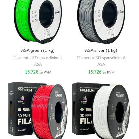
ASA green (1 kg)
ASA silver (1 kg)
Filamentai 3D spausdinimui
,
Filamentai 3D spausdinimui
,
ASA
ASA
15.72
€
15.72
€
su PVM
su PVM