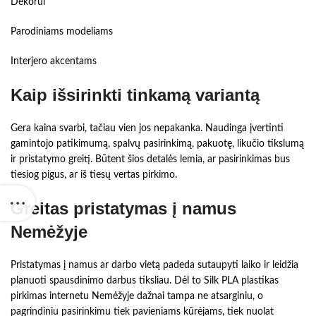
Dekorui
Parodiniams modeliams
Interjero akcentams
Kaip išsirinkti tinkamą variantą
Gera kaina svarbi, tačiau vien jos nepakanka. Naudinga įvertinti
gamintojo patikimumą, spalvų pasirinkimą, pakuotę, likučio tikslumą
ir pristatymo greitį. Būtent šios detalės lemia, ar pasirinkimas bus
tiesiog pigus, ar iš tiesų vertas pirkimo.
Greitas pristatymas į namus
Nemėžyje
Pristatymas į namus ar darbo vietą padeda sutaupyti laiko ir leidžia
planuoti spausdinimo darbus tiksliau. Dėl to Silk PLA plastikas
pirkimas internetu Nemėžyje dažnai tampa ne atsarginiu, o
pagrindiniu pasirinkimu tiek pavieniams kūrėjams, tiek nuolat