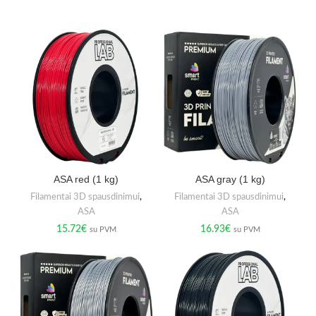
ASA red (1 kg)
ASA gray (1 kg)
Filamentai 3D spausdinimui
,
Filamentai 3D spausdinimui
,
ASA
ASA
15.72
€
16.93
€
su PVM
su PVM