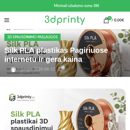
Minimali užsakymo suma 38€
0
/
0.00
€
3D SPAUSDINIMO PASLAUGOS
Silk PLA plastikas Pagiriuose
internetu ir gera kaina
0
Įjungta 2026-06-12