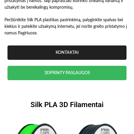
pristatymas į namus. Taip paprasčiau išsirinkti tinkamą variantą ir
užsakyti be bereikalingų kompromisų.
Peržiūrėkite Silk PLA plastikas pasirinkimą, palyginkite spalvas bei
kiekius ir pateikite užsakymą internetu, jei norite greito pristatymo į
namus Pagiriuose.
KONTAKTAI
3DPRINTY PASLAUGOS
Silk PLA 3D Filamentai