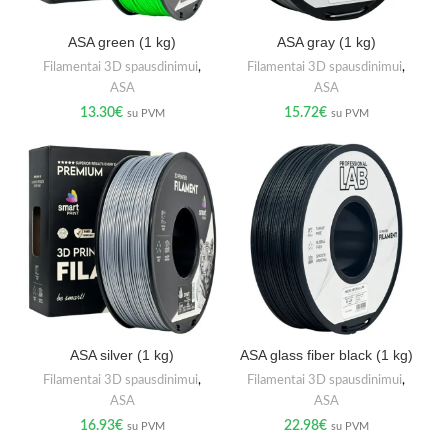
ASA green (1 kg)
ASA gray (1 kg)
Filamentai 3D spausdinimui
,
Filamentai 3D spausdinimui
,
ASA
ASA
13.30
€
15.72
€
su PVM
su PVM
ASA silver (1 kg)
ASA glass fiber black (1 kg)
Filamentai 3D spausdinimui
,
Filamentai 3D spausdinimui
,
ASA
ASA
16.93
€
22.98
€
su PVM
su PVM