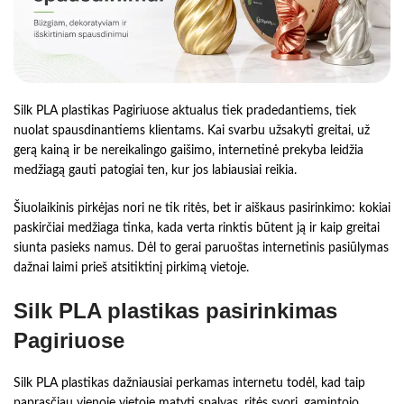
Silk PLA plastikas Pagiriuose aktualus tiek pradedantiems, tiek
nuolat spausdinantiems klientams. Kai svarbu užsakyti greitai, už
gerą kainą ir be nereikalingo gaišimo, internetinė prekyba leidžia
medžiagą gauti patogiai ten, kur jos labiausiai reikia.
Šiuolaikinis pirkėjas nori ne tik ritės, bet ir aiškaus pasirinkimo: kokiai
paskirčiai medžiaga tinka, kada verta rinktis būtent ją ir kaip greitai
siunta pasieks namus. Dėl to gerai paruoštas internetinis pasiūlymas
dažnai laimi prieš atsitiktinį pirkimą vietoje.
Silk PLA plastikas pasirinkimas
Pagiriuose
Silk PLA plastikas dažniausiai perkamas internetu todėl, kad taip
paprasčiau vienoje vietoje matyti spalvas, ritės svorį, gamintojo