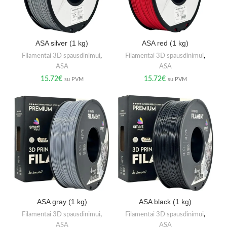
ASA silver (1 kg)
ASA red (1 kg)
Filamentai 3D spausdinimui
,
Filamentai 3D spausdinimui
,
ASA
ASA
15.72
€
15.72
€
su PVM
su PVM
ASA gray (1 kg)
ASA black (1 kg)
Filamentai 3D spausdinimui
,
Filamentai 3D spausdinimui
,
ASA
ASA