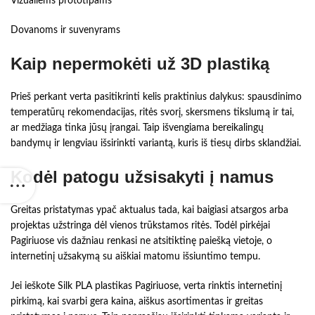
Vizualiems prototipams
Dovanoms ir suvenyrams
Kaip nepermokėti už 3D plastiką
Prieš perkant verta pasitikrinti kelis praktinius dalykus: spausdinimo
temperatūrų rekomendacijas, ritės svorį, skersmens tikslumą ir tai,
ar medžiaga tinka jūsų įrangai. Taip išvengiama bereikalingų
bandymų ir lengviau išsirinkti variantą, kuris iš tiesų dirbs sklandžiai.
Kodėl patogu užsisakyti į namus
Greitas pristatymas ypač aktualus tada, kai baigiasi atsargos arba
projektas užstringa dėl vienos trūkstamos ritės. Todėl pirkėjai
Pagiriuose vis dažniau renkasi ne atsitiktinę paiešką vietoje, o
internetinį užsakymą su aiškiai matomu išsiuntimo tempu.
Jei ieškote Silk PLA plastikas Pagiriuose, verta rinktis internetinį
pirkimą, kai svarbi gera kaina, aiškus asortimentas ir greitas