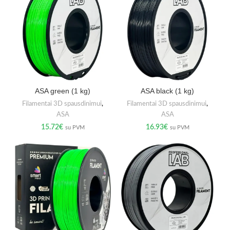
ASA green (1 kg)
ASA black (1 kg)
Filamentai 3D spausdinimui
,
Filamentai 3D spausdinimui
,
ASA
ASA
15.72
€
16.93
€
su PVM
su PVM