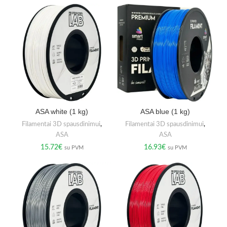
ASA white (1 kg)
ASA blue (1 kg)
Filamentai 3D spausdinimui
,
Filamentai 3D spausdinimui
,
ASA
ASA
15.72
€
16.93
€
su PVM
su PVM