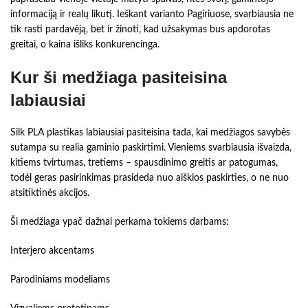
informaciją ir realų likutį. Ieškant varianto Pagiriuose, svarbiausia ne
tik rasti pardavėją, bet ir žinoti, kad užsakymas bus apdorotas
greitai, o kaina išliks konkurencinga.
Kur ši medžiaga pasiteisina
labiausiai
Silk PLA plastikas labiausiai pasiteisina tada, kai medžiagos savybės
sutampa su realia gaminio paskirtimi. Vieniems svarbiausia išvaizda,
kitiems tvirtumas, tretiems – spausdinimo greitis ar patogumas,
todėl geras pasirinkimas prasideda nuo aiškios paskirties, o ne nuo
atsitiktinės akcijos.
Ši medžiaga ypač dažnai perkama tokiems darbams:
Interjero akcentams
Parodiniams modeliams