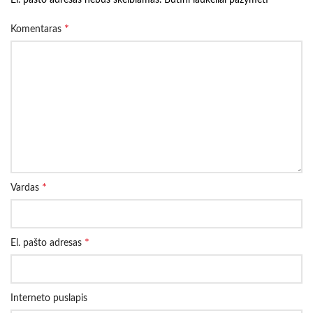
El. pašto adresas nebus skelbiamas.
Būtini laukeliai pažymėti
*
Komentaras
*
Vardas
*
El. pašto adresas
Interneto puslapis