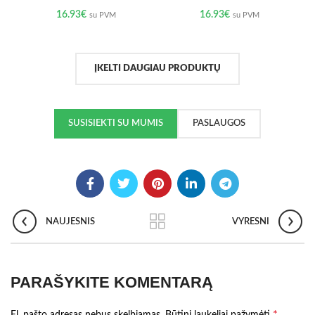
16.93
€
16.93
€
su PVM
su PVM
ĮKELTI DAUGIAU PRODUKTŲ
SUSISIEKTI SU MUMIS
PASLAUGOS
NAUJESNIS
VYRESNI
PARAŠYKITE KOMENTARĄ
*