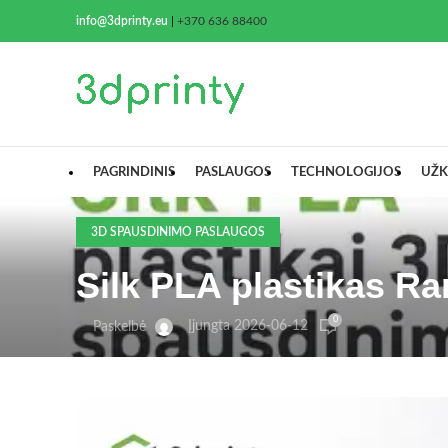
info@3dprinty.eu
|
+370 636 88400
PAGRINDINIS
PASLAUGOS
TECHNOLOGIJOS
UŽK
3D SPAUSDINIMO PASLAUGOS
Silk PLA plastikas Ra
0
Įjungta 2026-06-12
Paskelbė