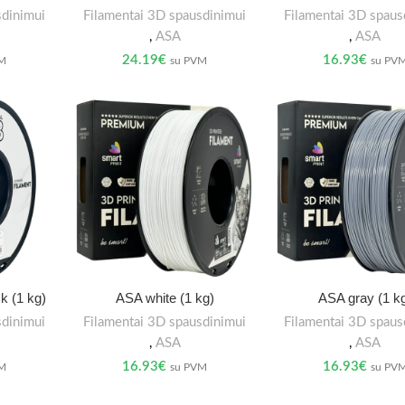
sdinimui
Filamentai 3D spausdinimui
Filamentai 3D spaus
,
ASA
,
ASA
24.19
€
16.93
€
VM
su PVM
su PV
k (1 kg)
ASA white (1 kg)
ASA gray (1 k
sdinimui
Filamentai 3D spausdinimui
Filamentai 3D spaus
,
ASA
,
ASA
16.93
€
16.93
€
VM
su PVM
su PV