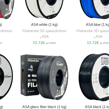
g)
ASA white (1 kg)
ASA blue (1 kg
sdinimui
Filamentai 3D spausdinimui
Filamentai 3D spaus
,
ASA
,
ASA
15.72
€
15.72
€
VM
su PVM
su PV
g)
ASA glass fiber black (1 kg)
ASA black (1 k