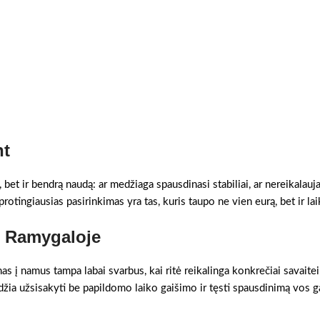
nt
, bet ir bendrą naudą: ar medžiaga spausdinasi stabiliai, ar nereikalauj
otingiausias pasirinkimas yra tas, kuris taupo ne vien eurą, bet ir lai
as Ramygaloje
s į namus tampa labai svarbus, kai ritė reikalinga konkrečiai savaitei
džia užsisakyti be papildomo laiko gaišimo ir tęsti spausdinimą vos 