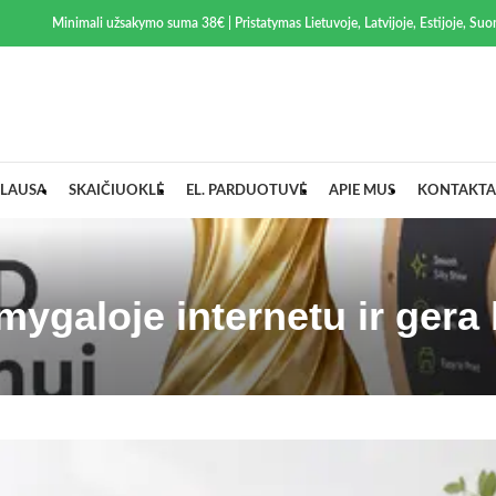
Minimali užsakymo suma 38€ | Pristatymas Lietuvoje, Latvijoje, Estijoje, Suom
LAUSA
SKAIČIUOKLĖ
EL. PARDUOTUVĖ
APIE MUS
KONTAKTA
mygaloje internetu ir gera