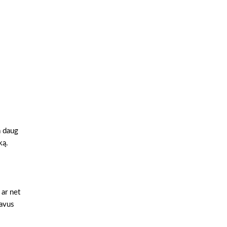
a daug
ką.
 ar net
gavus