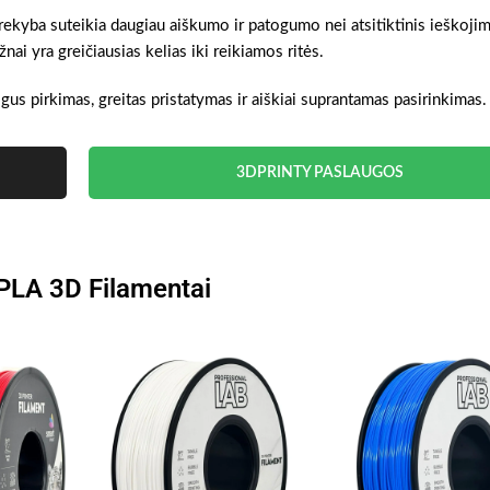
 prekyba suteikia daugiau aiškumo ir patogumo nei atsitiktinis ieškoji
ai yra greičiausias kelias iki reikiamos ritės.
ogus pirkimas, greitas pristatymas ir aiškiai suprantamas pasirinkimas.
3DPRINTY PASLAUGOS
 PLA 3D Filamentai