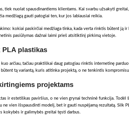
, tiek nuolat spausdinantiems klientams. Kai svarbu užsakyti greitai,
ia medžiagą gauti patogiai ten, kur jos labiausiai reikia.
inkimo: kokiai paskirčiai medžiaga tinka, kada verta rinktis būtent ją ir
etinis pasiūlymas dažnai laimi prieš atsitiktinį pirkimą vietoje.
k PLA plastikas
kuo arčiau, tačiau praktiškai daug patogiau rinktis internetinę pardu
i būtent tą variantą, kuris atitinka projektą, o ne tenkintis kompromisu
kirtingiems projektams
tas ir estetiškas paviršius, o ne vien grynai techninė funkcija. Todėl š
ne vien išspausdinti modelį, bet ir gauti nuspėjamą rezultatą. Silk P
os kokybės ir galimybės greitai tęsti darbus.