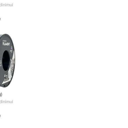
dinimui
M
g)
dinimui
M