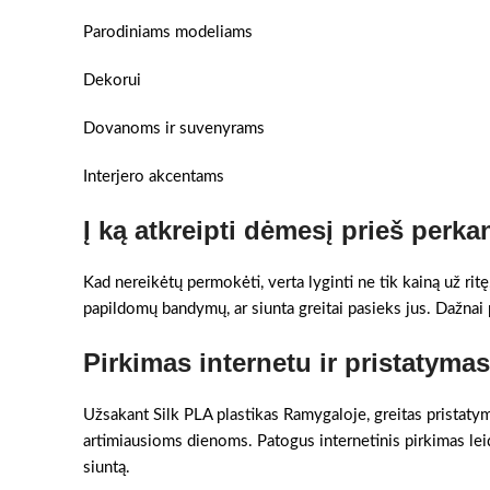
Parodiniams modeliams
Dekorui
Dovanoms ir suvenyrams
Interjero akcentams
Į ką atkreipti dėmesį prieš perka
Kad nereikėtų permokėti, verta lyginti ne tik kainą už ritę
papildomų bandymų, ar siunta greitai pasieks jus. Dažnai pr
Pirkimas internetu ir pristatym
Užsakant Silk PLA plastikas Ramygaloje, greitas pristatyma
artimiausioms dienoms. Patogus internetinis pirkimas lei
siuntą.