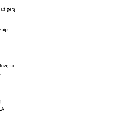
 už gerą
 kaip
otuvę su
.
i
LA