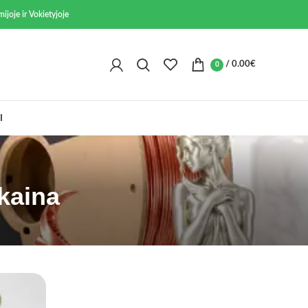
ijoje ir Vokietyjoje
/
0.00
€
0
I
 kaina