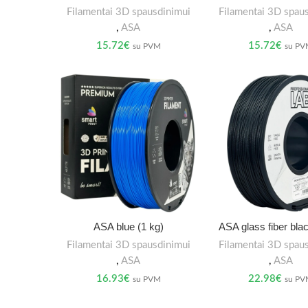
Filamentai 3D spausdinimui
Filamentai 3D spau
,
ASA
,
ASA
15.72
€
15.72
€
su PVM
su P
ASA blue (1 kg)
ASA glass fiber blac
Filamentai 3D spausdinimui
Filamentai 3D spau
,
ASA
,
ASA
16.93
€
22.98
€
su PVM
su P