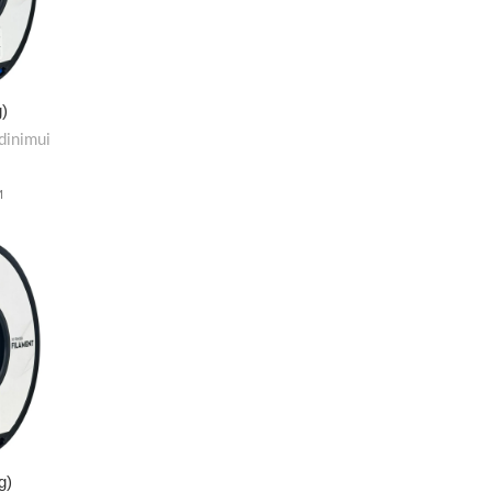
)
dinimui
M
g)