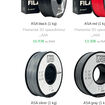
ASA black (1 kg)
ASA red (1 k
Filamentai 3D spausdinimui
Filamentai 3D spau
,
ASA
,
ASA
16.93
€
13.30
€
su PVM
su P
ASA silver (1 kg)
ASA gray (1 k