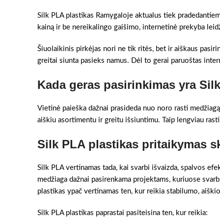
Silk PLA plastikas Ramygaloje aktualus tiek pradedantiems
kainą ir be nereikalingo gaišimo, internetinė prekyba leidž
Šiuolaikinis pirkėjas nori ne tik ritės, bet ir aiškaus pasir
greitai siunta pasieks namus. Dėl to gerai paruoštas intern
Kada geras pasirinkimas yra Sil
Vietinė paieška dažnai prasideda nuo noro rasti medžiagą 
aiškiu asortimentu ir greitu išsiuntimu. Taip lengviau rast
Silk PLA plastikas pritaikymas s
Silk PLA vertinamas tada, kai svarbi išvaizda, spalvos efek
medžiaga dažnai pasirenkama projektams, kuriuose svarbu 
plastikas ypač vertinamas ten, kur reikia stabilumo, aiški
Silk PLA plastikas paprastai pasiteisina ten, kur reikia: