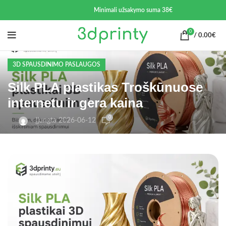
Minimali užsakymo suma 38€
0
/
0.00
€
3D SPAUSDINIMO PASLAUGOS
Silk PLA plastikas Troškūnuose
internetu ir gera kaina
0
Įjungta 2026-06-12