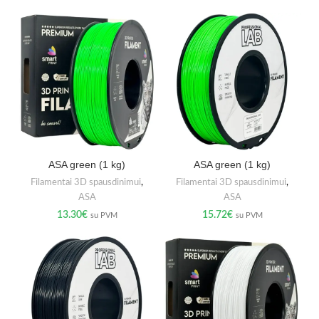
ASA green (1 kg)
ASA green (1 kg)
Filamentai 3D spausdinimui
,
Filamentai 3D spausdinimui
,
ASA
ASA
13.30
€
15.72
€
su PVM
su PVM