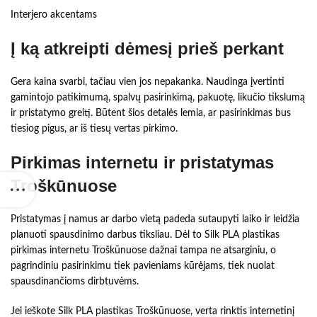
Interjero akcentams
Į ką atkreipti dėmesį prieš perkant
Gera kaina svarbi, tačiau vien jos nepakanka. Naudinga įvertinti
gamintojo patikimumą, spalvų pasirinkimą, pakuotę, likučio tikslumą
ir pristatymo greitį. Būtent šios detalės lemia, ar pasirinkimas bus
tiesiog pigus, ar iš tiesų vertas pirkimo.
Pirkimas internetu ir pristatymas
Troškūnuose
Pristatymas į namus ar darbo vietą padeda sutaupyti laiko ir leidžia
planuoti spausdinimo darbus tiksliau. Dėl to Silk PLA plastikas
pirkimas internetu Troškūnuose dažnai tampa ne atsarginiu, o
pagrindiniu pasirinkimu tiek pavieniams kūrėjams, tiek nuolat
spausdinančioms dirbtuvėms.
Jei ieškote Silk PLA plastikas Troškūnuose, verta rinktis internetinį