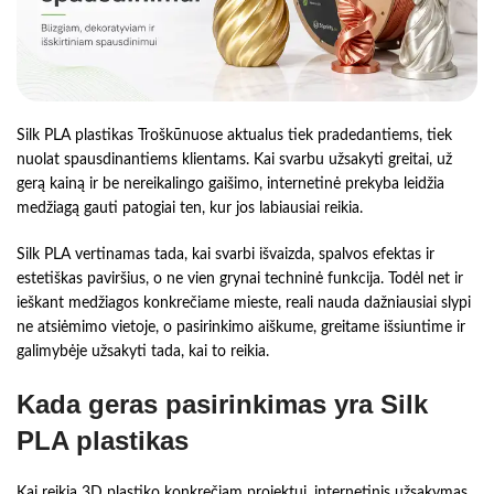
Silk PLA plastikas Troškūnuose aktualus tiek pradedantiems, tiek
nuolat spausdinantiems klientams. Kai svarbu užsakyti greitai, už
gerą kainą ir be nereikalingo gaišimo, internetinė prekyba leidžia
medžiagą gauti patogiai ten, kur jos labiausiai reikia.
Silk PLA vertinamas tada, kai svarbi išvaizda, spalvos efektas ir
estetiškas paviršius, o ne vien grynai techninė funkcija. Todėl net ir
ieškant medžiagos konkrečiame mieste, reali nauda dažniausiai slypi
ne atsiėmimo vietoje, o pasirinkimo aiškume, greitame išsiuntime ir
galimybėje užsakyti tada, kai to reikia.
Kada geras pasirinkimas yra Silk
PLA plastikas
Kai reikia 3D plastiko konkrečiam projektui, internetinis užsakymas