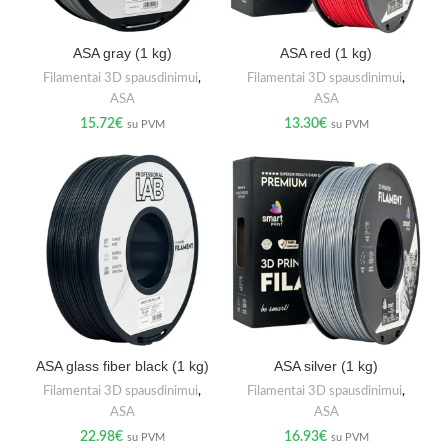
ASA gray (1 kg)
ASA red (1 kg)
Filamentai 3D spausdinimui
,
Filamentai 3D spausdinimui
,
ASA
ASA
15.72
€
13.30
€
su PVM
su PVM
ASA glass fiber black (1 kg)
ASA silver (1 kg)
Filamentai 3D spausdinimui
,
Filamentai 3D spausdinimui
,
ASA
ASA
22.98
€
16.93
€
su PVM
su PVM