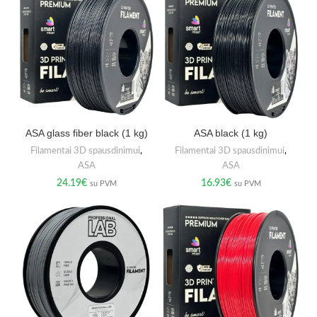
ASA glass fiber black (1 kg)
ASA black (1 kg)
Filamentai 3D spausdinimui
,
Filamentai 3D spausdinimui
,
ASA
ASA
24.19
€
16.93
€
su PVM
su PVM