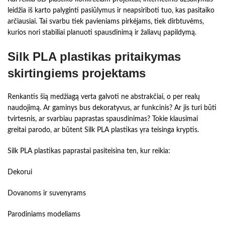
leidžia iš karto palyginti pasiūlymus ir neapsiriboti tuo, kas pasitaiko
arčiausiai. Tai svarbu tiek pavieniams pirkėjams, tiek dirbtuvėms,
kurios nori stabiliai planuoti spausdinimą ir žaliavų papildymą.
Silk PLA plastikas pritaikymas
skirtingiems projektams
Renkantis šią medžiagą verta galvoti ne abstrakčiai, o per realų
naudojimą. Ar gaminys bus dekoratyvus, ar funkcinis? Ar jis turi būti
tvirtesnis, ar svarbiau paprastas spausdinimas? Tokie klausimai
greitai parodo, ar būtent Silk PLA plastikas yra teisinga kryptis.
Silk PLA plastikas paprastai pasiteisina ten, kur reikia:
Dekorui
Dovanoms ir suvenyrams
Parodiniams modeliams