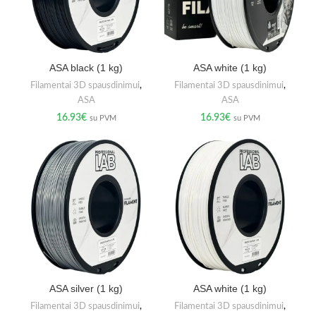
ASA black (1 kg)
ASA white (1 kg)
Filamentai 3D spausdinimui
,
Filamentai 3D spausdinimui
,
ASA
ASA
16.93
€
16.93
€
su PVM
su PVM
ASA silver (1 kg)
ASA white (1 kg)
Filamentai 3D spausdinimui
,
Filamentai 3D spausdinimui
,