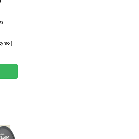
i
os.
atymo į