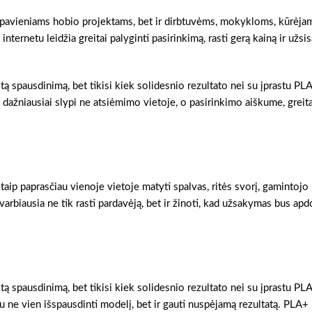
 pavieniams hobio projektams, bet ir dirbtuvėms, mokykloms, kūrėja
ternetu leidžia greitai palyginti pasirinkimą, rasti gerą kainą ir užsis
stą spausdinimą, bet tikisi kiek solidesnio rezultato nei su įprastu PL
 dažniausiai slypi ne atsiėmimo vietoje, o pasirinkimo aiškume, grei
taip paprasčiau vienoje vietoje matyti spalvas, ritės svorį, gamintojo
 svarbiausia ne tik rasti pardavėją, bet ir žinoti, kad užsakymas bus ap
tą spausdinimą, bet tikisi kiek solidesnio rezultato nei su įprastu PLA
ne vien išspausdinti modelį, bet ir gauti nuspėjamą rezultatą. PLA+ 