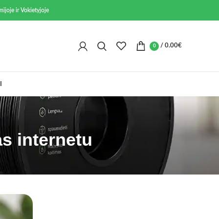
ijoje ir Vokietyjoje
/
0.00
€
0
I
s internetu