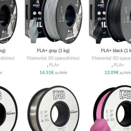
kg)
PLA+ gray (1 kg)
PLA+ black (1 
sdinimui
Filamentai 3D spausdinimui
Filamentai 3D spaus
,
PLA+
,
PLA+
14.51
€
12.09
€
VM
su PVM
su PV