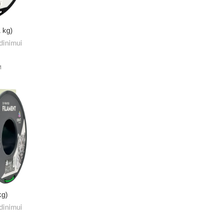
 kg)
dinimui
M
kg)
dinimui