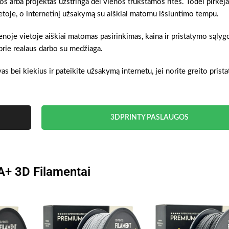
gos arba projektas užstringa dėl vienos trūkstamos ritės. Todėl pirkėja
ietoje, o internetinį užsakymą su aiškiai matomu išsiuntimo tempu.
ienoje vietoje aiškiai matomas pasirinkimas, kaina ir pristatymo sąlyg
prie realaus darbo su medžiaga.
as bei kiekius ir pateikite užsakymą internetu, jei norite greito prist
3DPRINTY PASLAUGOS
A+ 3D Filamentai