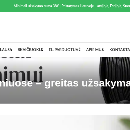
Minimali užsakymo suma 38€ | Pristatymas Lietuvoje, Latvijoje, Estijoje, Suom
LAUSA
SKAIČIUOKLĖ
EL. PARDUOTUVĖ
APIE MUS
KONTAKTA
niuose – greitas užsakyma