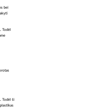
ms bei
akyti
A. Todėl
tame
dorotas
. Todėl ši
plastikas