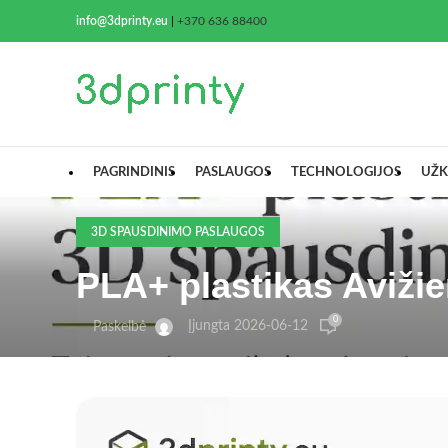
info@3dprinty.eu
|
+370 636 88400
PAGRINDINIS
PASLAUGOS
TECHNOLOGIJOS
UŽK
3D SPAUSDINIMO PASLAUGOS
PLA+ plastikas Avižie
0
Įjungta 2026-06-12
Paskelbė