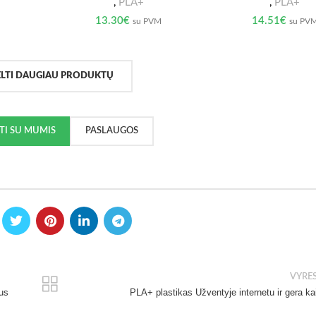
,
PLA+
,
PLA+
13.30
€
14.51
€
su PVM
su PV
ELTI DAUGIAU PRODUKTŲ
KTI SU MUMIS
PASLAUGOS
VYRE
mus
PLA+ plastikas Užventyje internetu ir gera ka