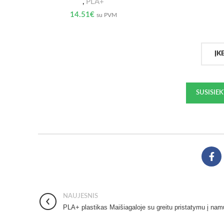
,
PLA+
14.51
€
su PVM
ĮK
SUSISIE
NAUJESNIS
PLA+ plastikas Maišiagaloje su greitu pristatymu į na