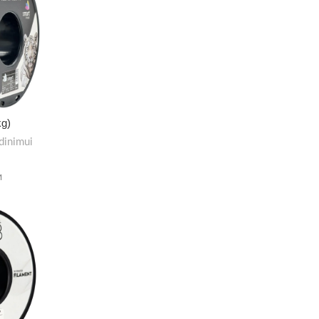
kg)
dinimui
M