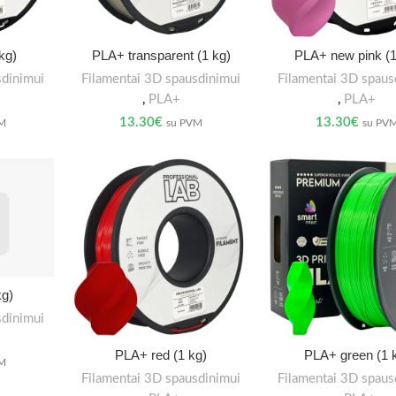
kg)
PLA+ transparent (1 kg)
PLA+ new pink (1
sdinimui
Filamentai 3D spausdinimui
Filamentai 3D spaus
,
PLA+
,
PLA+
13.30
€
13.30
€
VM
su PVM
su PV
kg)
sdinimui
PLA+ red (1 kg)
PLA+ green (1 
VM
Filamentai 3D spausdinimui
Filamentai 3D spaus