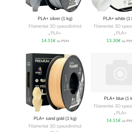
PLA+ silver (1 kg)
PLA+ white (1 
Filamentai 3D spausdinimui
Filamentai 3D spau
,
PLA+
,
PLA+
14.51
€
13.30
€
su PVM
su P
PLA+ blue (1 
Filamentai 3D spau
,
PLA+
PLA+ sand gold (1 kg)
14.51
€
su P
Filamentai 3D spausdinimui