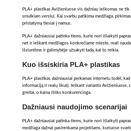
PLA+ plastikas Avižieniuose vis dažniau ieškomas ne tik
smulkiam verslui. Kai svarbu patikima medžiaga, pirkimas in
pristatymą tiesiai į namus.
PLA+ dažniausiai patinka tiems, kurie nori išlaikyti papra
net ir ieškant medžiagos konkrečiame mieste, reali nauda
išsiuntime ir galimybėje užsakyti tada, kai to reikia.
Kuo išsiskiria PLA+ plastikas
PLA+ plastikas dažniausiai perkamas internetu todėl, kad 
informaciją ir realų likutį. Ieškant varianto Avižieniuose,
greitai, o kaina išliks konkurencinga.
Dažniausi naudojimo scenarijai
PLA+ dažniausiai patinka tiems, kurie nori išlaikyti papras
medžiaga dažnai pasirenkama projektams, kuriuose svarbu 