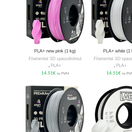
PLA+ new pink (1 kg)
PLA+ white (1 
Filamentai 3D spausdinimui
Filamentai 3D spau
,
PLA+
,
PLA+
14.51
€
14.51
€
su PVM
su P