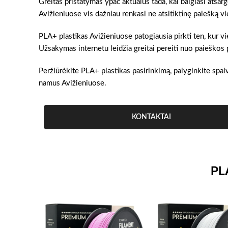
Greitas pristatymas ypač aktualus tada, kai baigiasi atsar
Avižieniuose vis dažniau renkasi ne atsitiktinę paiešką v
PLA+ plastikas Avižieniuose patogiausia pirkti ten, kur v
Užsakymas internetu leidžia greitai pereiti nuo paieškos 
Peržiūrėkite PLA+ plastikas pasirinkimą, palyginkite spalv
namus Avižieniuose.
KONTAKTAI
PL