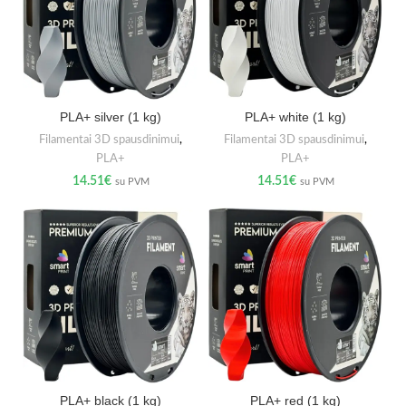
PLA+ silver (1 kg)
PLA+ white (1 kg)
Filamentai 3D spausdinimui
,
Filamentai 3D spausdinimui
,
PLA+
PLA+
14.51
€
14.51
€
su PVM
su PVM
PLA+ black (1 kg)
PLA+ red (1 kg)