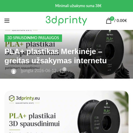
Minimali užsakymo suma 38€
0
/
0.00
€
3D SPAUSDINIMO PASLAUGOS
PLA+ plastikas Merkinėje –
greitas užsakymas internetu
0
Įjungta 2026-06-12