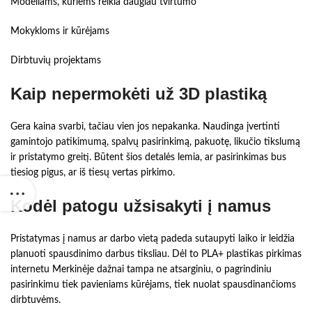
Modeliams, kuriems reikia daugiau tvirtumo
Mokykloms ir kūrėjams
Dirbtuvių projektams
Kaip nepermokėti už 3D plastiką
Gera kaina svarbi, tačiau vien jos nepakanka. Naudinga įvertinti
gamintojo patikimumą, spalvų pasirinkimą, pakuotę, likučio tikslumą
ir pristatymo greitį. Būtent šios detalės lemia, ar pasirinkimas bus
tiesiog pigus, ar iš tiesų vertas pirkimo.
Kodėl patogu užsisakyti į namus
Pristatymas į namus ar darbo vietą padeda sutaupyti laiko ir leidžia
planuoti spausdinimo darbus tiksliau. Dėl to PLA+ plastikas pirkimas
internetu Merkinėje dažnai tampa ne atsarginiu, o pagrindiniu
pasirinkimu tiek pavieniams kūrėjams, tiek nuolat spausdinančioms
dirbtuvėms.