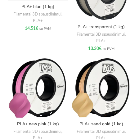
PLA+ blue (1 kg)
Filamentai 3D spausdinimui
,
PLA+
PLA+ transparent (1 kg)
14.51
€
su PVM
Filamentai 3D spausdinimui
,
PLA+
13.30
€
su PVM
PLA+ new pink (1 kg)
PLA+ sand gold (1 kg)
Filamentai 3D spausdinimui
,
Filamentai 3D spausdinimui
,
PLA+
PLA+