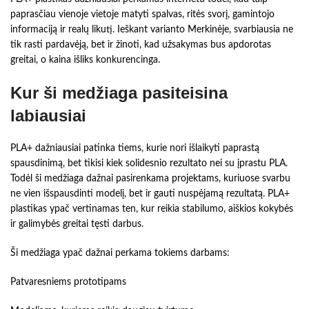
paprasčiau vienoje vietoje matyti spalvas, ritės svorį, gamintojo
informaciją ir realų likutį. Ieškant varianto Merkinėje, svarbiausia ne
tik rasti pardavėją, bet ir žinoti, kad užsakymas bus apdorotas
greitai, o kaina išliks konkurencinga.
Kur ši medžiaga pasiteisina
labiausiai
PLA+ dažniausiai patinka tiems, kurie nori išlaikyti paprastą
spausdinimą, bet tikisi kiek solidesnio rezultato nei su įprastu PLA.
Todėl ši medžiaga dažnai pasirenkama projektams, kuriuose svarbu
ne vien išspausdinti modelį, bet ir gauti nuspėjamą rezultatą. PLA+
plastikas ypač vertinamas ten, kur reikia stabilumo, aiškios kokybės
ir galimybės greitai tęsti darbus.
Ši medžiaga ypač dažnai perkama tokiems darbams:
Patvaresniems prototipams