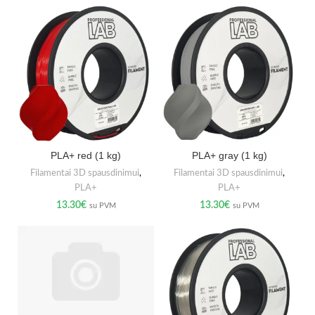
PLA+ red (1 kg)
PLA+ gray (1 kg)
Filamentai 3D spausdinimui
,
Filamentai 3D spausdinimui
,
PLA+
PLA+
13.30
€
13.30
€
su PVM
su PVM