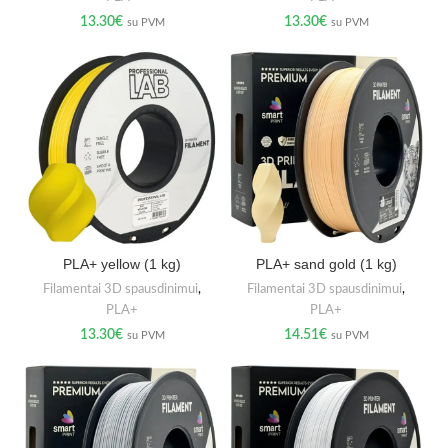
13.30
€
13.30
€
su PVM
su PVM
PLA+ yellow (1 kg)
PLA+ sand gold (1 kg)
Filamentai 3D spausdinimui
,
Filamentai 3D spausdinimui
,
PLA+
PLA+
13.30
€
14.51
€
su PVM
su PVM