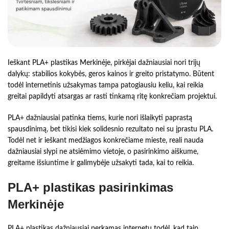
Ieškant PLA+ plastikas Merkinėje, pirkėjai dažniausiai nori trijų
dalykų: stabilios kokybės, geros kainos ir greito pristatymo. Būtent
todėl internetinis užsakymas tampa patogiausiu keliu, kai reikia
greitai papildyti atsargas ar rasti tinkamą ritę konkrečiam projektui.
PLA+ dažniausiai patinka tiems, kurie nori išlaikyti paprastą
spausdinimą, bet tikisi kiek solidesnio rezultato nei su įprastu PLA.
Todėl net ir ieškant medžiagos konkrečiame mieste, reali nauda
dažniausiai slypi ne atsiėmimo vietoje, o pasirinkimo aiškume,
greitame išsiuntime ir galimybėje užsakyti tada, kai to reikia.
PLA+ plastikas pasirinkimas
Merkinėje
PLA+ plastikas dažniausiai perkamas internetu todėl, kad taip