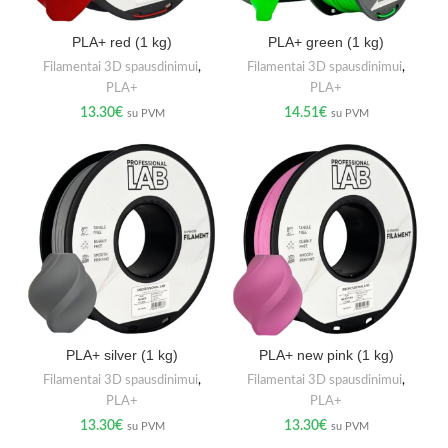
PLA+ red (1 kg)
PLA+ green (1 kg)
Filamentai 3D spausdinimui
,
Filamentai 3D spausdinimui
,
PLA+
PLA+
13.30
€
14.51
€
su PVM
su PVM
PLA+ silver (1 kg)
PLA+ new pink (1 kg)
Filamentai 3D spausdinimui
,
Filamentai 3D spausdinimui
,
PLA+
PLA+
13.30
€
13.30
€
su PVM
su PVM