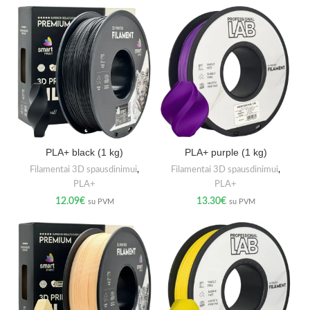
PLA+ black (1 kg)
PLA+ purple (1 kg)
Filamentai 3D spausdinimui
,
Filamentai 3D spausdinimui
,
PLA+
PLA+
12.09
€
13.30
€
su PVM
su PVM