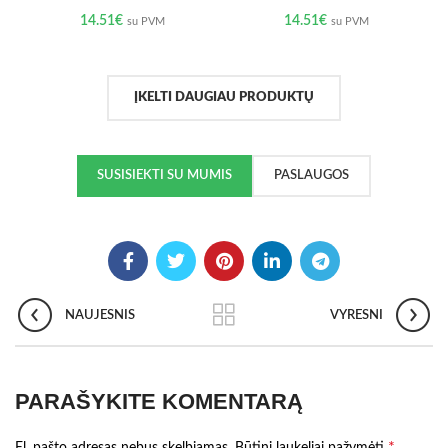
14.51
€
14.51
€
su PVM
su PVM
ĮKELTI DAUGIAU PRODUKTŲ
SUSISIEKTI SU MUMIS
PASLAUGOS
NAUJESNIS
VYRESNI
PARAŠYKITE KOMENTARĄ
*