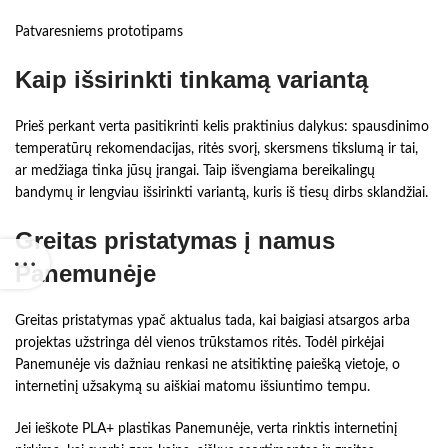
Patvaresniems prototipams
Kaip išsirinkti tinkamą variantą
Prieš perkant verta pasitikrinti kelis praktinius dalykus: spausdinimo
temperatūrų rekomendacijas, ritės svorį, skersmens tikslumą ir tai,
ar medžiaga tinka jūsų įrangai. Taip išvengiama bereikalingų
bandymų ir lengviau išsirinkti variantą, kuris iš tiesų dirbs sklandžiai.
Greitas pristatymas į namus
Panemunėje
Greitas pristatymas ypač aktualus tada, kai baigiasi atsargos arba
projektas užstringa dėl vienos trūkstamos ritės. Todėl pirkėjai
Panemunėje vis dažniau renkasi ne atsitiktinę paiešką vietoje, o
internetinį užsakymą su aiškiai matomu išsiuntimo tempu.
Jei ieškote PLA+ plastikas Panemunėje, verta rinktis internetinį