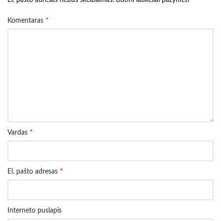
El. pašto adresas nebus skelbiamas.
Būtini laukeliai pažymėti
*
Komentaras
*
Vardas
*
El. pašto adresas
Interneto puslapis