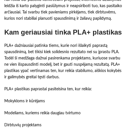
leidžia iš karto palyginti pasiūlymus ir neapsiriboti tuo, kas pasitaiko
arčiausiai. Tai svarbu tiek pavieniams pirkėjams, tiek dirbtuvėms,
kurios nori stabiliai planuoti spausdinimą ir žaliavų papildymą.
Kam geriausiai tinka PLA+ plastikas
PLA+ dažniausiai patinka tiems, kurie nori išlaikyti paprastą
spausdinimą, bet tikisi kiek solidesnio rezultato nei su įprastu PLA.
Todėl ši medžiaga dažnai pasirenkama projektams, kuriuose svarbu
ne vien išspausdinti modelį, bet ir gauti nuspėjamą rezultatą. PLA+
plastikas ypač vertinamas ten, kur reikia stabilumo, aiškios kokybės
ir galimybės greitai tęsti darbus.
PLA+ plastikas paprastai pasiteisina ten, kur reikia:
Mokykloms ir kūrėjams
Modeliams, kuriems reikia daugiau tvirtumo
Dirbtuvių projektams