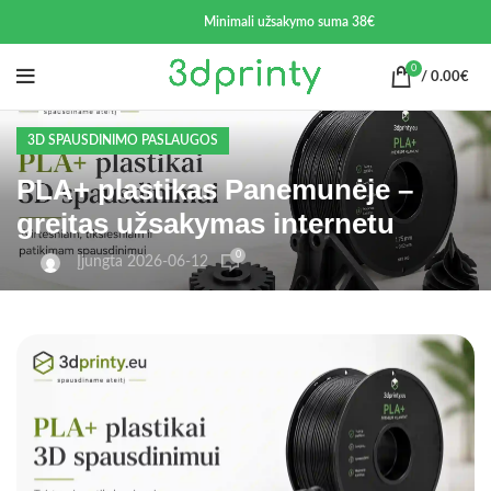
Minimali užsakymo suma 38€
0
/
0.00
€
3D SPAUSDINIMO PASLAUGOS
PLA+ plastikas Panemunėje –
greitas užsakymas internetu
0
Įjungta 2026-06-12