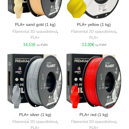
PLA+ sand gold (1 kg)
PLA+ yellow (1 kg)
Filamentai 3D spausdinimui
,
Filamentai 3D spausdinimui
,
PLA+
PLA+
14.51
€
13.30
€
su PVM
su PVM
PLA+ silver (1 kg)
PLA+ red (1 kg)
Filamentai 3D spausdinimui
,
Filamentai 3D spausdinimui
,
PLA+
PLA+