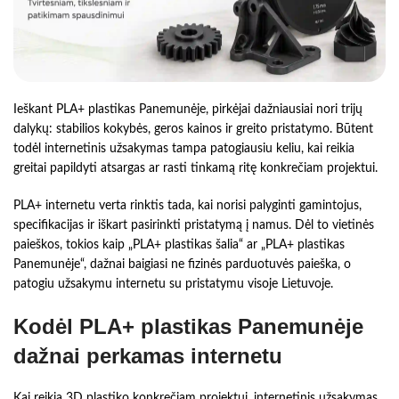
Ieškant PLA+ plastikas Panemunėje, pirkėjai dažniausiai nori trijų
dalykų: stabilios kokybės, geros kainos ir greito pristatymo. Būtent
todėl internetinis užsakymas tampa patogiausiu keliu, kai reikia
greitai papildyti atsargas ar rasti tinkamą ritę konkrečiam projektui.
PLA+ internetu verta rinktis tada, kai norisi palyginti gamintojus,
specifikacijas ir iškart pasirinkti pristatymą į namus. Dėl to vietinės
paieškos, tokios kaip „PLA+ plastikas šalia“ ar „PLA+ plastikas
Panemunėje“, dažnai baigiasi ne fizinės parduotuvės paieška, o
patogiu užsakymu internetu su pristatymu visoje Lietuvoje.
Kodėl PLA+ plastikas Panemunėje
dažnai perkamas internetu
Kai reikia 3D plastiko konkrečiam projektui, internetinis užsakymas