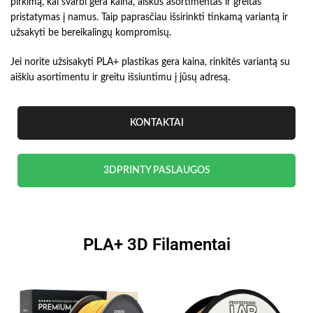
pirkimą, kai svarbi gera kaina, aiškus asortimentas ir greitas
pristatymas į namus. Taip paprasčiau išsirinkti tinkamą variantą ir
užsakyti be bereikalingų kompromisų.
Jei norite užsisakyti PLA+ plastikas gera kaina, rinkitės variantą su
aiškiu asortimentu ir greitu išsiuntimu į jūsų adresą.
KONTAKTAI
3DPRINTY PASLAUGOS
PLA+ 3D Filamentai