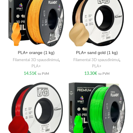
PLA+ orange (1 kg)
PLA+ sand gold (1 kg)
Filamentai 3D spausdinimui
,
Filamentai 3D spausdinimui
,
PLA+
PLA+
14.51
€
13.30
€
su PVM
su PVM