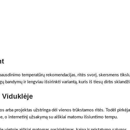
nt
 spausdinimo temperatūrų rekomendacijas, ritės svorį, skersmens tikslum
ų bandymų ir lengviau išsirinkti variantą, kuris iš tiesų dirbs sklandži
s Viduklėje
gos arba projektas užstringa dėl vienos trūkstamos ritės. Todėl pirkėja
oje, o internetinį užsakymą su aiškiai matomu išsiuntimo tempu.
je vietoje aiškiai matomas pasirinkimas, kaina ir pristatymo sąlygos.