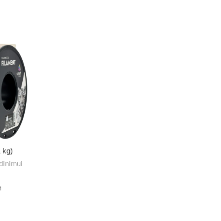
 kg)
dinimui
M