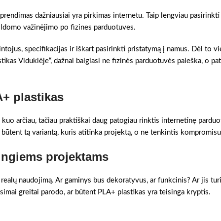
sprendimas dažniausiai yra pirkimas internetu. Taip lengviau pasirinkti
pildomo važinėjimo po fizines parduotuves.
ntojus, specifikacijas ir iškart pasirinkti pristatymą į namus. Dėl to v
tikas Viduklėje“, dažnai baigiasi ne fizinės parduotuvės paieška, o pa
+ plastikas
kuo arčiau, tačiau praktiškai daug patogiau rinktis internetinę pardu
i būtent tą variantą, kuris atitinka projektą, o ne tenkintis kompromisu
tingiems projektams
 realų naudojimą. Ar gaminys bus dekoratyvus, ar funkcinis? Ar jis turi
simai greitai parodo, ar būtent PLA+ plastikas yra teisinga kryptis.