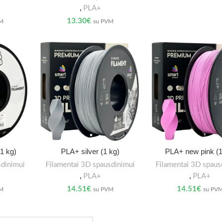
,
PLA+
13.30
€
VM
su PVM
1 kg)
PLA+ silver (1 kg)
PLA+ new pink (1
sdinimui
Filamentai 3D spausdinimui
Filamentai 3D spaus
,
PLA+
,
PLA+
14.51
€
14.51
€
VM
su PVM
su PV