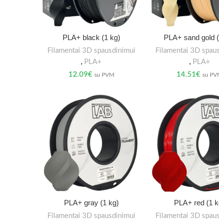
PLA+ black (1 kg)
PLA+ sand gold (
Filamentai 3D spausdinimui
Filamentai 3D spau
,
PLA+
,
PLA+
12.09
€
14.51
€
su PVM
su P
PLA+ gray (1 kg)
PLA+ red (1 k
Filamentai 3D spausdinimui
Filamentai 3D spau