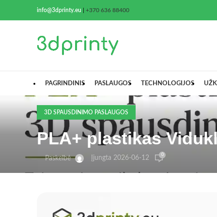
info@3dprinty.eu
|
+370 636 88400
PAGRINDINIS
PASLAUGOS
TECHNOLOGIJOS
UŽK
3D SPAUSDINIMO PASLAUGOS
PLA+ plastikas Vidukl
0
Įjungta 2026-06-12
Paskelbė