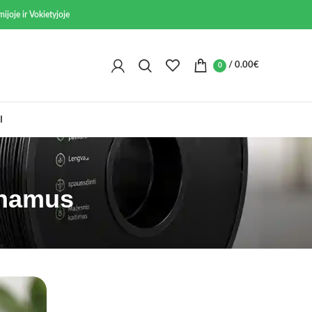
ijoje ir Vokietyjoje
/
0.00
€
0
I
į namus