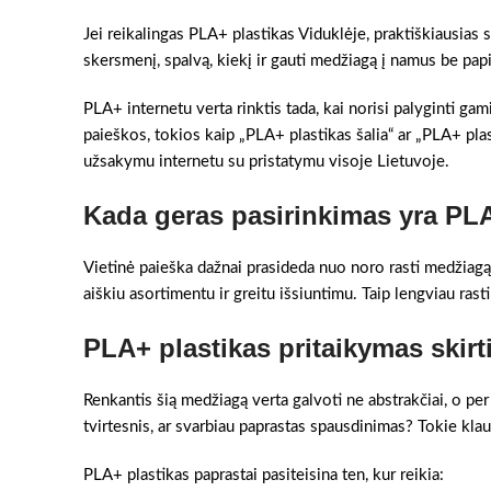
Jei reikalingas PLA+ plastikas Viduklėje, praktiškiausias 
skersmenį, spalvą, kiekį ir gauti medžiagą į namus be pa
PLA+ internetu verta rinktis tada, kai norisi palyginti gami
paieškos, tokios kaip „PLA+ plastikas šalia“ ar „PLA+ plas
užsakymu internetu su pristatymu visoje Lietuvoje.
Kada geras pasirinkimas yra PLA
Vietinė paieška dažnai prasideda nuo noro rasti medžiagą 
aiškiu asortimentu ir greitu išsiuntimu. Taip lengviau rast
PLA+ plastikas pritaikymas skir
Renkantis šią medžiagą verta galvoti ne abstrakčiai, o per
tvirtesnis, ar svarbiau paprastas spausdinimas? Tokie klau
PLA+ plastikas paprastai pasiteisina ten, kur reikia: