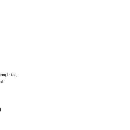
ą ir tai,
ai.
i