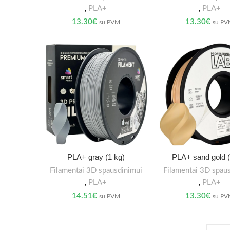
,
PLA+
,
PLA+
13.30
€
13.30
€
su PVM
su P
PLA+ gray (1 kg)
PLA+ sand gold (
Filamentai 3D spausdinimui
Filamentai 3D spau
,
PLA+
,
PLA+
14.51
€
13.30
€
su PVM
su P