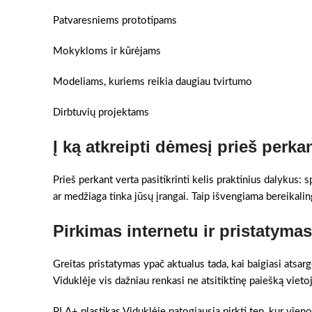
Patvaresniems prototipams
Mokykloms ir kūrėjams
Modeliams, kuriems reikia daugiau tvirtumo
Dirbtuvių projektams
Į ką atkreipti dėmesį prieš perka
Prieš perkant verta pasitikrinti kelis praktinius dalykus:
ar medžiaga tinka jūsų įrangai. Taip išvengiama bereikaling
Pirkimas internetu ir pristatyma
Greitas pristatymas ypač aktualus tada, kai baigiasi atsar
Viduklėje vis dažniau renkasi ne atsitiktinę paiešką viet
PLA+ plastikas Viduklėje patogiausia pirkti ten, kur vieno