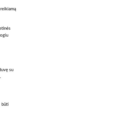
 reikiamą
ietinės
togiu
otuvę su
.
 būti