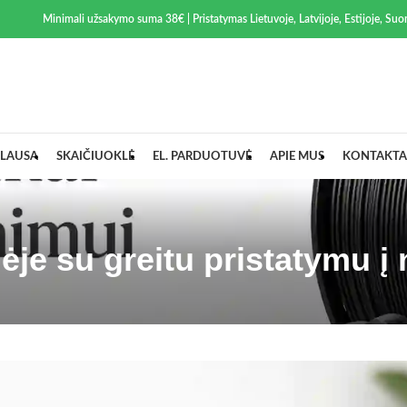
Minimali užsakymo suma 38€ | Pristatymas Lietuvoje, Latvijoje, Estijoje, Suom
LAUSA
SKAIČIUOKLĖ
EL. PARDUOTUVĖ
APIE MUS
KONTAKTA
ėje su greitu pristatymu 