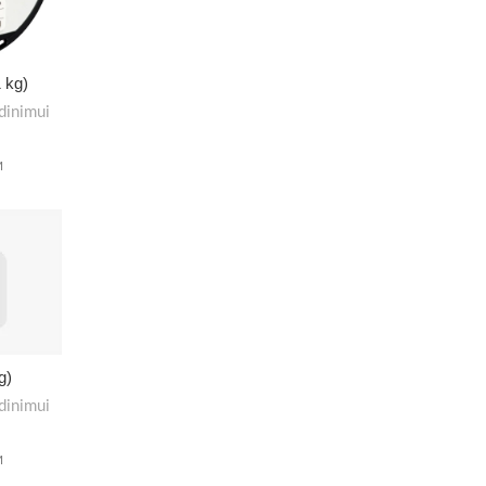
 kg)
dinimui
M
g)
dinimui
M