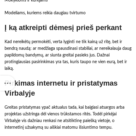
Mokykloms ir kūrėjams
Modeliams, kuriems reikia daugiau tvirtumo
Į ką atkreipti dėmesį prieš perkant
Kad nereikėtų permokėti, verta lyginti ne tik kainą už ritę, bet ir
bendrą naudą: ar medžiaga spausdinasi stabiliai, ar nereikalauja daug
papildomų bandymų, ar siunta greitai pasieks jus. Dažnai
protingiausias pasirinkimas yra tas, kuris taupo ne vien eurą, bet ir
laiką.
Pirkimas internetu ir pristatymas
Virbalyje
Greitas pristatymas ypač aktualus tada, kai baigiasi atsargos arba
projektas užstringa dėl vienos trūkstamos ritės. Todėl pirkėjai
Virbalyje vis dažniau renkasi ne atsitiktinę paiešką vietoje, o
internetinį užsakymą su aiškiai matomu išsiuntimo tempu.