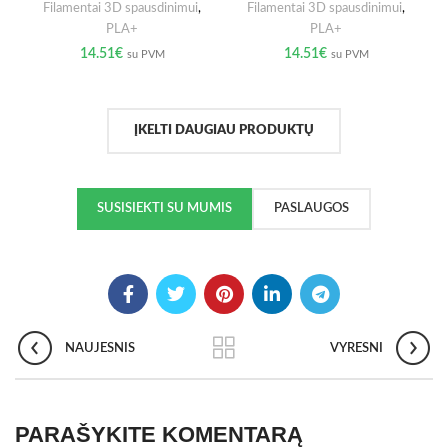
Filamentai 3D spausdinimui
,
Filamentai 3D spausdinimui
,
PLA+
PLA+
14.51
€
14.51
€
su PVM
su PVM
ĮKELTI DAUGIAU PRODUKTŲ
SUSISIEKTI SU MUMIS
PASLAUGOS
NAUJESNIS
VYRESNI
PARAŠYKITE KOMENTARĄ