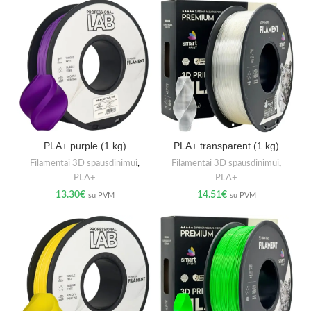
PLA+ purple (1 kg)
PLA+ transparent (1 kg)
Filamentai 3D spausdinimui
,
Filamentai 3D spausdinimui
,
PLA+
PLA+
13.30
€
14.51
€
su PVM
su PVM