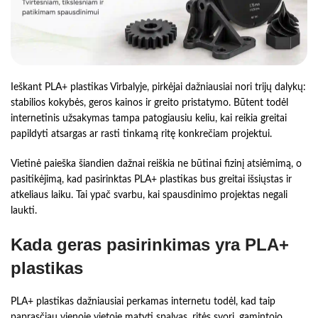
Ieškant PLA+ plastikas Virbalyje, pirkėjai dažniausiai nori trijų dalykų:
stabilios kokybės, geros kainos ir greito pristatymo. Būtent todėl
internetinis užsakymas tampa patogiausiu keliu, kai reikia greitai
papildyti atsargas ar rasti tinkamą ritę konkrečiam projektui.
Vietinė paieška šiandien dažnai reiškia ne būtinai fizinį atsiėmimą, o
pasitikėjimą, kad pasirinktas PLA+ plastikas bus greitai išsiųstas ir
atkeliaus laiku. Tai ypač svarbu, kai spausdinimo projektas negali
laukti.
Kada geras pasirinkimas yra PLA+
plastikas
PLA+ plastikas dažniausiai perkamas internetu todėl, kad taip
paprasčiau vienoje vietoje matyti spalvas, ritės svorį, gamintojo