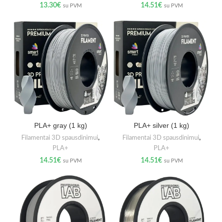
13.30
€
14.51
€
su PVM
su PVM
PLA+ gray (1 kg)
PLA+ silver (1 kg)
Filamentai 3D spausdinimui
,
Filamentai 3D spausdinimui
,
PLA+
PLA+
14.51
€
14.51
€
su PVM
su PVM