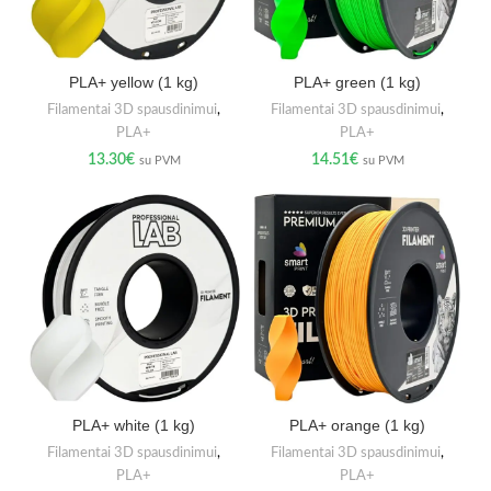
PLA+ yellow (1 kg)
PLA+ green (1 kg)
Filamentai 3D spausdinimui
,
Filamentai 3D spausdinimui
,
PLA+
PLA+
13.30
€
14.51
€
su PVM
su PVM
PLA+ white (1 kg)
PLA+ orange (1 kg)
Filamentai 3D spausdinimui
,
Filamentai 3D spausdinimui
,
PLA+
PLA+