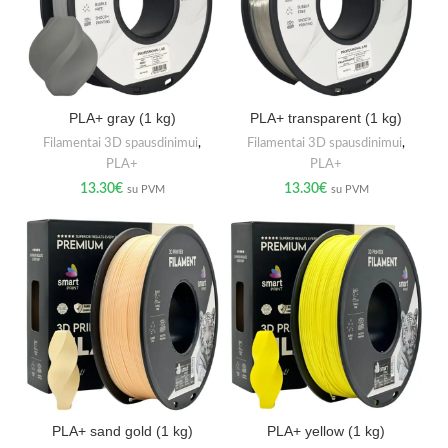
PLA+ gray (1 kg)
PLA+ transparent (1 kg)
Filamentai 3D spausdinimui
,
Filamentai 3D spausdinimui
,
PLA+
PLA+
13.30
€
13.30
€
su PVM
su PVM
PLA+ sand gold (1 kg)
PLA+ yellow (1 kg)