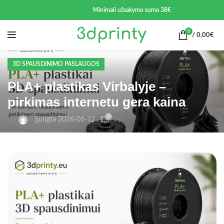
Minimali užsakymo suma 38€
0
/
0.00
€
3D SPAUSDINIMO PASLAUGOS
PLA+ plastikas Virbalyje –
pirkimas internetu gera kaina
0
Įjungta 2026-06-12