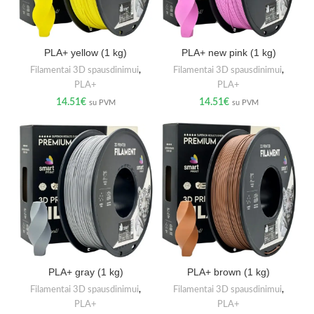
PLA+ yellow (1 kg)
PLA+ new pink (1 kg)
Filamentai 3D spausdinimui
,
Filamentai 3D spausdinimui
,
PLA+
PLA+
14.51
€
14.51
€
su PVM
su PVM
PLA+ gray (1 kg)
PLA+ brown (1 kg)
Filamentai 3D spausdinimui
,
Filamentai 3D spausdinimui
,
PLA+
PLA+