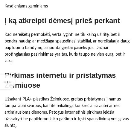
Kasdieniams gaminiams
Į ką atkreipti dėmesį prieš perkant
Kad nereikėtų permokėti, verta lyginti ne tik kainą už ritę, bet ir
bendrą naudą: ar medžiaga spausdinasi stabiliai, ar nereikalauja daug
papildomų bandymų, ar siunta greitai pasieks jus. Dažnai
protingiausias pasirinkimas yra tas, kuris taupo ne vien eurą, bet ir
laiką.
Pirkimas internetu ir pristatymas
Žeimiuose
Užsakant PLA+ plastikas Žeimiuose, greitas pristatymas į namus
tampa labai svarbus, kai ritė reikalinga konkrečiai savaitei ar net
artimiausioms dienoms. Patogus internetinis pirkimas leidžia
užsisakyti be papildomo laiko gaišimo ir tęsti spausdinimą vos gavus
siuntą.