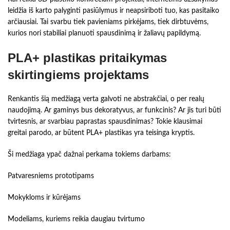
leidžia iš karto palyginti pasiūlymus ir neapsiriboti tuo, kas pasitaiko
arčiausiai. Tai svarbu tiek pavieniams pirkėjams, tiek dirbtuvėms,
kurios nori stabiliai planuoti spausdinimą ir žaliavų papildymą.
PLA+ plastikas pritaikymas
skirtingiems projektams
Renkantis šią medžiagą verta galvoti ne abstrakčiai, o per realų
naudojimą. Ar gaminys bus dekoratyvus, ar funkcinis? Ar jis turi būti
tvirtesnis, ar svarbiau paprastas spausdinimas? Tokie klausimai
greitai parodo, ar būtent PLA+ plastikas yra teisinga kryptis.
Ši medžiaga ypač dažnai perkama tokiems darbams:
Patvaresniems prototipams
Mokykloms ir kūrėjams
Modeliams, kuriems reikia daugiau tvirtumo