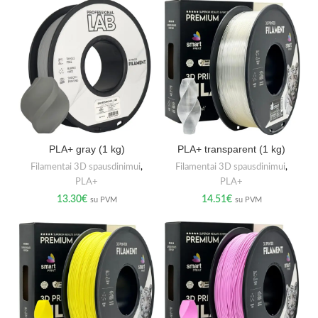
PLA+ gray (1 kg)
PLA+ transparent (1 kg)
Filamentai 3D spausdinimui
,
Filamentai 3D spausdinimui
,
PLA+
PLA+
13.30
€
14.51
€
su PVM
su PVM