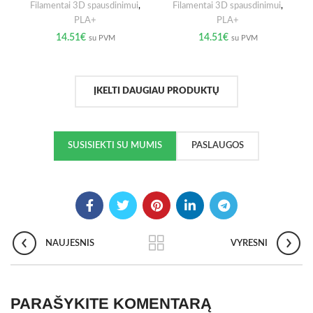
Filamentai 3D spausdinimui
,
Filamentai 3D spausdinimui
,
PLA+
PLA+
14.51
€
14.51
€
su PVM
su PVM
ĮKELTI DAUGIAU PRODUKTŲ
SUSISIEKTI SU MUMIS
PASLAUGOS
NAUJESNIS
VYRESNI
PARAŠYKITE KOMENTARĄ