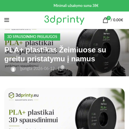
Minimali užsakymo suma 38€
0
/
0.00
€
3D SPAUSDINIMO PASLAUGOS
PLA+ plastikas Žeimiuose su
greitu pristatymu į namus
0
Įjungta 2026-06-12