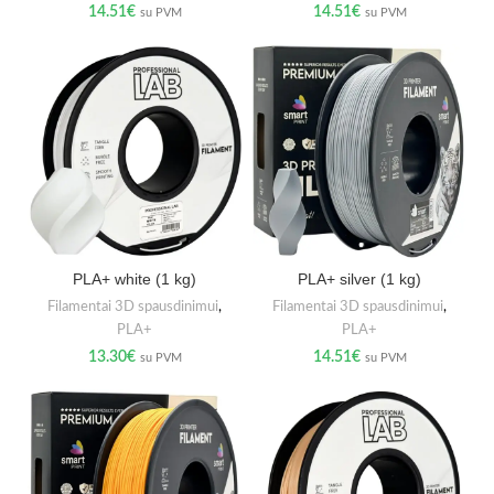
14.51
€
14.51
€
su PVM
su PVM
PLA+ white (1 kg)
PLA+ silver (1 kg)
Filamentai 3D spausdinimui
,
Filamentai 3D spausdinimui
,
PLA+
PLA+
13.30
€
14.51
€
su PVM
su PVM