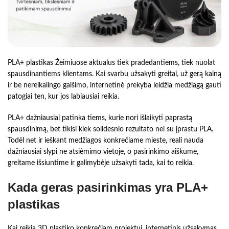
PLA+ plastikas Žeimiuose aktualus tiek pradedantiems, tiek nuolat
spausdinantiems klientams. Kai svarbu užsakyti greitai, už gerą kainą
ir be nereikalingo gaišimo, internetinė prekyba leidžia medžiagą gauti
patogiai ten, kur jos labiausiai reikia.
PLA+ dažniausiai patinka tiems, kurie nori išlaikyti paprastą
spausdinimą, bet tikisi kiek solidesnio rezultato nei su įprastu PLA.
Todėl net ir ieškant medžiagos konkrečiame mieste, reali nauda
dažniausiai slypi ne atsiėmimo vietoje, o pasirinkimo aiškume,
greitame išsiuntime ir galimybėje užsakyti tada, kai to reikia.
Kada geras pasirinkimas yra PLA+
plastikas
Kai reikia 3D plastiko konkrečiam projektui, internetinis užsakymas