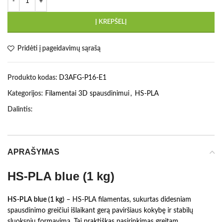
Į KREPŠELĮ
Pridėti į pageidavimų sąrašą
Produkto kodas:
D3AFG-P16-E1
Kategorijos:
Filamentai 3D spausdinimui
,
HS-PLA
Dalintis:
APRAŠYMAS
HS-PLA blue (1 kg)
HS-PLA blue (1 kg)
– HS-PLA filamentas, sukurtas didesniam
spausdinimo greičiui išlaikant gerą paviršiaus kokybę ir stabilų
sluoksnių formavimą. Tai praktiškas pasirinkimas greitam