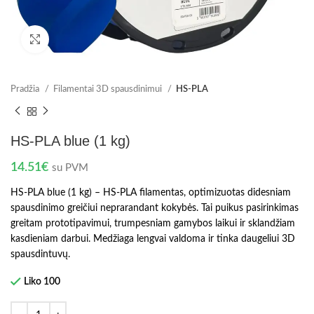
Spustelėkite norėdami padidinti
Pradžia
Filamentai 3D spausdinimui
HS-PLA
HS-PLA blue (1 kg)
14.51
€
su PVM
HS-PLA blue (1 kg) – HS-PLA filamentas, optimizuotas didesniam
spausdinimo greičiui neprarandant kokybės. Tai puikus pasirinkimas
greitam prototipavimui, trumpesniam gamybos laikui ir sklandžiam
kasdieniam darbui. Medžiaga lengvai valdoma ir tinka daugeliui 3D
spausdintuvų.
Liko 100