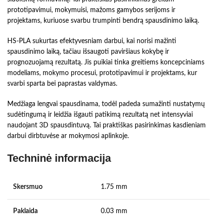
prototipavimui, mokymuisi, mažoms gamybos serijoms ir
projektams, kuriuose svarbu trumpinti bendrą spausdinimo laiką.
HS-PLA sukurtas efektyvesniam darbui, kai norisi mažinti
spausdinimo laiką, tačiau išsaugoti paviršiaus kokybę ir
prognozuojamą rezultatą. Jis puikiai tinka greitiems koncepciniams
modeliams, mokymo procesui, prototipavimui ir projektams, kur
svarbi sparta bei paprastas valdymas.
Medžiaga lengvai spausdinama, todėl padeda sumažinti nustatymų
sudėtingumą ir leidžia išgauti patikimą rezultatą net intensyviai
naudojant 3D spausdintuvą. Tai praktiškas pasirinkimas kasdieniam
darbui dirbtuvėse ar mokymosi aplinkoje.
Techninė informacija
Skersmuo
1.75 mm
Paklaida
0.03 mm