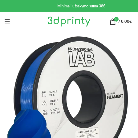
Minimali užsakymo suma 38€
0
/
0.00
€