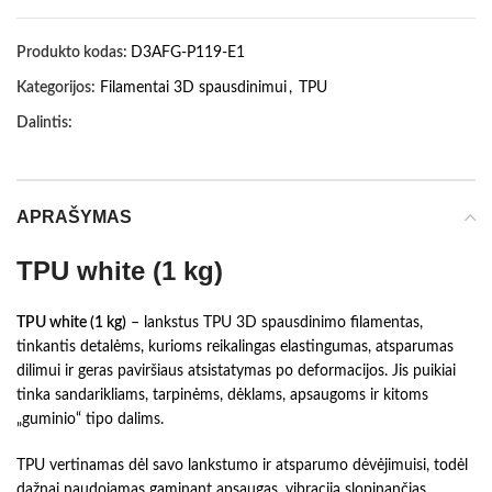
Produkto kodas:
D3AFG-P119-E1
Kategorijos:
Filamentai 3D spausdinimui
,
TPU
Dalintis:
APRAŠYMAS
TPU white (1 kg)
TPU white (1 kg)
– lankstus TPU 3D spausdinimo filamentas,
tinkantis detalėms, kurioms reikalingas elastingumas, atsparumas
dilimui ir geras paviršiaus atsistatymas po deformacijos. Jis puikiai
tinka sandarikliams, tarpinėms, dėklams, apsaugoms ir kitoms
„guminio“ tipo dalims.
TPU vertinamas dėl savo lankstumo ir atsparumo dėvėjimuisi, todėl
dažnai naudojamas gaminant apsaugas, vibraciją slopinančias