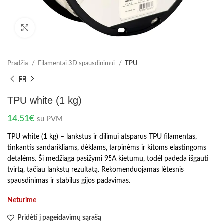
Spustelėkite norėdami padidinti
Pradžia
Filamentai 3D spausdinimui
TPU
TPU white (1 kg)
14.51
€
su PVM
TPU white (1 kg) – lankstus ir dilimui atsparus TPU filamentas,
tinkantis sandarikliams, dėklams, tarpinėms ir kitoms elastingoms
detalėms. Ši medžiaga pasižymi 95A kietumu, todėl padeda išgauti
tvirtą, tačiau lankstų rezultatą. Rekomenduojamas lėtesnis
spausdinimas ir stabilus gijos padavimas.
Neturime
Pridėti į pageidavimų sąrašą