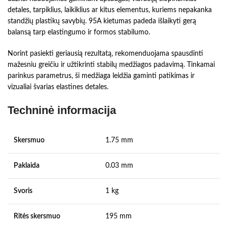
detales, tarpiklius, laikiklius ar kitus elementus, kuriems nepakanka
standžių plastikų savybių. 95A kietumas padeda išlaikyti gerą
balansą tarp elastingumo ir formos stabilumo.
Norint pasiekti geriausią rezultatą, rekomenduojama spausdinti
mažesniu greičiu ir užtikrinti stabilų medžiagos padavimą. Tinkamai
parinkus parametrus, ši medžiaga leidžia gaminti patikimas ir
vizualiai švarias elastines detales.
Techninė informacija
Skersmuo
1.75 mm
Paklaida
0.03 mm
Svoris
1 kg
Ritės skersmuo
195 mm