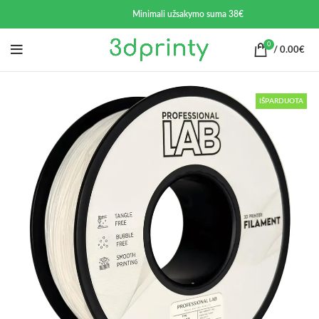
Minimali užsakymo suma 38€
0
/
0.00
€
IŠPARDUOTA