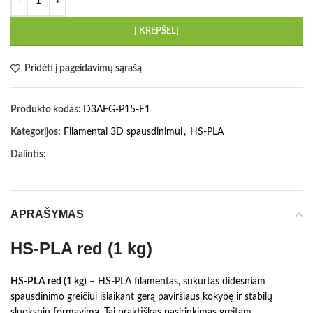
Į KREPŠELĮ
Pridėti į pageidavimų sąrašą
Produkto kodas:
D3AFG-P15-E1
Kategorijos:
Filamentai 3D spausdinimui
,
HS-PLA
Dalintis:
APRAŠYMAS
HS-PLA red (1 kg)
HS-PLA red (1 kg)
– HS-PLA filamentas, sukurtas didesniam
spausdinimo greičiui išlaikant gerą paviršiaus kokybę ir stabilų
sluoksnių formavimą. Tai praktiškas pasirinkimas greitam