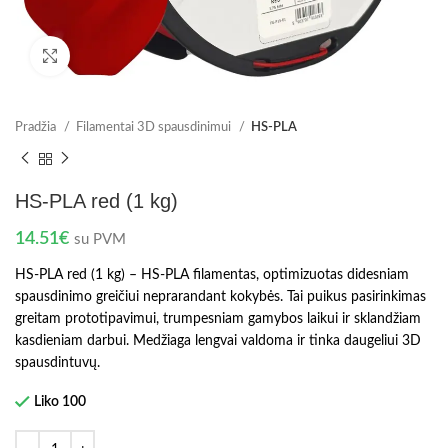
Spustelėkite norėdami padidinti
Pradžia
Filamentai 3D spausdinimui
HS-PLA
HS-PLA red (1 kg)
14.51
€
su PVM
HS-PLA red (1 kg) – HS-PLA filamentas, optimizuotas didesniam
spausdinimo greičiui neprarandant kokybės. Tai puikus pasirinkimas
greitam prototipavimui, trumpesniam gamybos laikui ir sklandžiam
kasdieniam darbui. Medžiaga lengvai valdoma ir tinka daugeliui 3D
spausdintuvų.
Liko 100