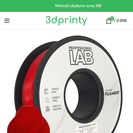
Minimali užsakymo suma 38€
0
/
0.00
€