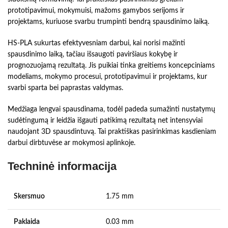
prototipavimui, mokymuisi, mažoms gamybos serijoms ir
projektams, kuriuose svarbu trumpinti bendrą spausdinimo laiką.
HS-PLA sukurtas efektyvesniam darbui, kai norisi mažinti
spausdinimo laiką, tačiau išsaugoti paviršiaus kokybę ir
prognozuojamą rezultatą. Jis puikiai tinka greitiems koncepciniams
modeliams, mokymo procesui, prototipavimui ir projektams, kur
svarbi sparta bei paprastas valdymas.
Medžiaga lengvai spausdinama, todėl padeda sumažinti nustatymų
sudėtingumą ir leidžia išgauti patikimą rezultatą net intensyviai
naudojant 3D spausdintuvą. Tai praktiškas pasirinkimas kasdieniam
darbui dirbtuvėse ar mokymosi aplinkoje.
Techninė informacija
Skersmuo
1.75 mm
Paklaida
0.03 mm