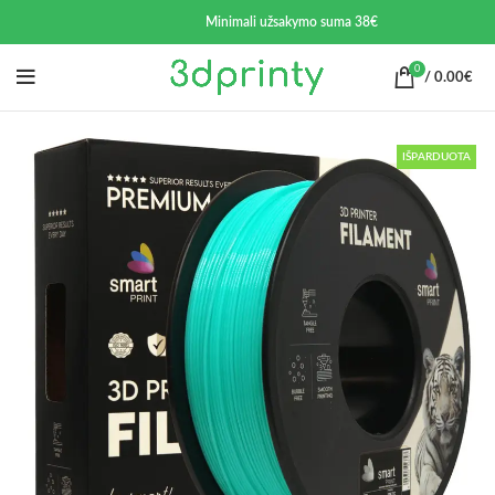
Minimali užsakymo suma 38€
0
/
0.00
€
IŠPARDUOTA