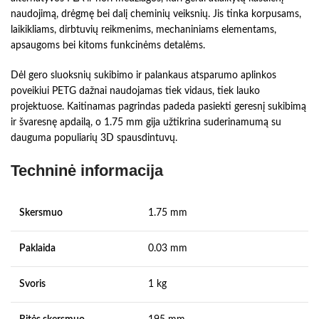
naudojimą, drėgmę bei dalį cheminių veiksnių. Jis tinka korpusams,
laikikliams, dirbtuvių reikmenims, mechaniniams elementams,
apsaugoms bei kitoms funkcinėms detalėms.
Dėl gero sluoksnių sukibimo ir palankaus atsparumo aplinkos
poveikiui PETG dažnai naudojamas tiek vidaus, tiek lauko
projektuose. Kaitinamas pagrindas padeda pasiekti geresnį sukibimą
ir švaresnę apdailą, o 1.75 mm gija užtikrina suderinamumą su
dauguma populiarių 3D spausdintuvų.
Techninė informacija
Skersmuo
1.75 mm
Paklaida
0.03 mm
Svoris
1 kg