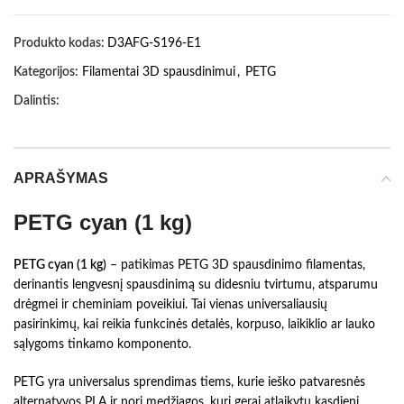
Produkto kodas:
D3AFG-S196-E1
Kategorijos:
Filamentai 3D spausdinimui
,
PETG
Dalintis:
APRAŠYMAS
PETG cyan (1 kg)
PETG cyan (1 kg)
– patikimas PETG 3D spausdinimo filamentas,
derinantis lengvesnį spausdinimą su didesniu tvirtumu, atsparumu
drėgmei ir cheminiam poveikiui. Tai vienas universaliausių
pasirinkimų, kai reikia funkcinės detalės, korpuso, laikiklio ar lauko
sąlygoms tinkamo komponento.
PETG yra universalus sprendimas tiems, kurie ieško patvaresnės
alternatyvos PLA ir nori medžiagos, kuri gerai atlaikytų kasdienį