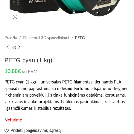
Spustelėkite norėdami padidinti
Pradžia
Filamentai 3D spausdinimui
PETG
PETG cyan (1 kg)
10.88
€
su PVM
PETG cyan (1 kg) – universalus PETG filamentas, derinantis PLA
spausdinimo paprastumą su didesniu tvirtumu, atsparumu drėgmei
ir cheminiam poveikiui. Jis tinka funkcinėms detalėms, korpusams,
laikikliams ir lauko projektams. Patikimas pasirinkimas, kai svarbus
ilgaamžiškumas ir stabilus rezultatas.
Neturime
Pridėti į pageidavimų sąrašą