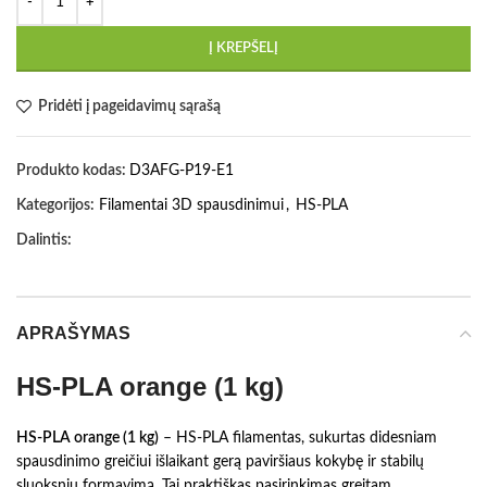
Į KREPŠELĮ
Pridėti į pageidavimų sąrašą
Produkto kodas:
D3AFG-P19-E1
Kategorijos:
Filamentai 3D spausdinimui
,
HS-PLA
Dalintis:
APRAŠYMAS
HS-PLA orange (1 kg)
HS-PLA orange (1 kg)
– HS-PLA filamentas, sukurtas didesniam
spausdinimo greičiui išlaikant gerą paviršiaus kokybę ir stabilų
sluoksnių formavimą. Tai praktiškas pasirinkimas greitam