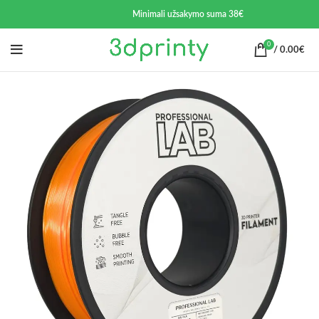
Minimali užsakymo suma 38€
0
/
0.00
€