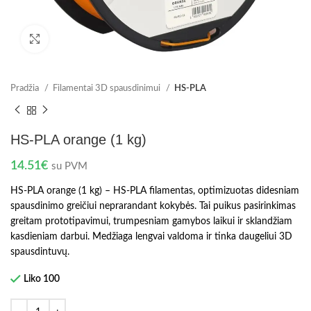
Spustelėkite norėdami padidinti
Pradžia
Filamentai 3D spausdinimui
HS-PLA
HS-PLA orange (1 kg)
14.51
€
su PVM
HS-PLA orange (1 kg) – HS-PLA filamentas, optimizuotas didesniam
spausdinimo greičiui neprarandant kokybės. Tai puikus pasirinkimas
greitam prototipavimui, trumpesniam gamybos laikui ir sklandžiam
kasdieniam darbui. Medžiaga lengvai valdoma ir tinka daugeliui 3D
spausdintuvų.
Liko 100