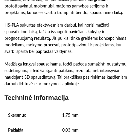
prototipavimui, mokymuisi, mažoms gamybos serijoms ir
projektams, kuriuose svarbu trumpinti bendrą spausdinimo laiką.
HS-PLA sukurtas efektyvesniam darbui, kai norisi mažinti
spausdinimo laiką, tačiau išsaugoti paviršiaus kokybę ir
prognozuojamą rezultatą. Jis puikiai tinka greitiems koncepciniams
modeliams, mokymo procesui, prototipavimui ir projektams, kur
svarbi sparta bei paprastas valdymas.
Medžiaga lengvai spausdinama, todėl padeda sumažinti nustatymų
sudėtingumą ir leidžia išgauti patikimą rezultatą net intensyviai
naudojant 3D spausdintuvą. Tai praktiškas pasirinkimas kasdieniam
darbui dirbtuvėse ar mokymosi aplinkoje.
Techninė informacija
Skersmuo
1.75 mm
Paklaida
0.03 mm