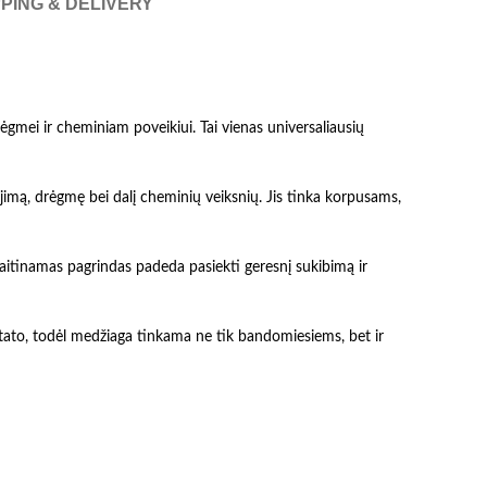
PING & DELIVERY
mei ir cheminiam poveikiui. Tai vienas universaliausių
jimą, drėgmę bei dalį cheminių veiksnių. Jis tinka korpusams,
aitinamas pagrindas padeda pasiekti geresnį sukibimą ir
ultato, todėl medžiaga tinkama ne tik bandomiesiems, bet ir