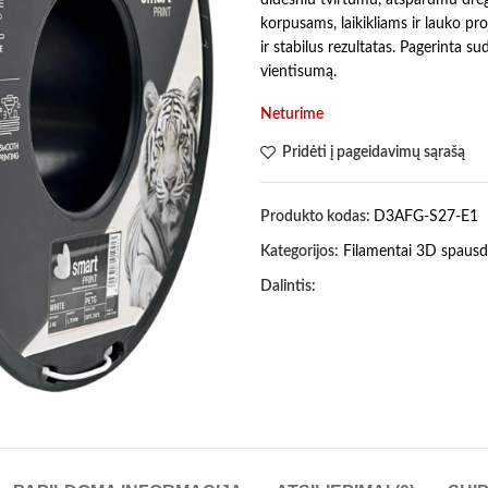
korpusams, laikikliams ir lauko pr
ir stabilus rezultatas. Pagerinta s
vientisumą.
Neturime
Pridėti į pageidavimų sąrašą
Produkto kodas:
D3AFG-S27-E1
Kategorijos:
Filamentai 3D spausd
Dalintis: