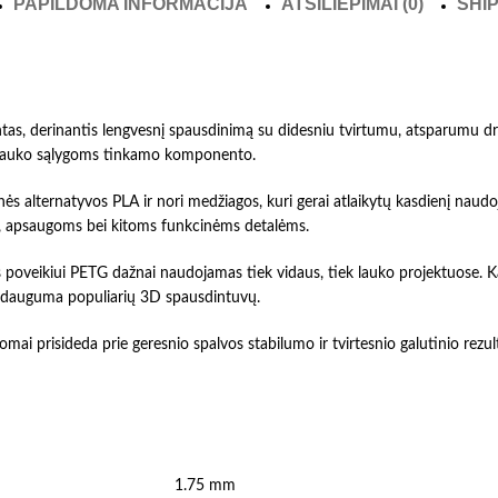
PAPILDOMA INFORMACIJA
ATSILIEPIMAI (0)
SHIP
, derinantis lengvesnį spausdinimą su didesniu tvirtumu, atsparumu drėg
 ar lauko sąlygoms tinkamo komponento.
s alternatyvos PLA ir nori medžiagos, kuri gerai atlaikytų kasdienį naudo
s, apsaugoms bei kitoms funkcinėms detalėms.
 poveikiui PETG dažnai naudojamas tiek vidaus, tiek lauko projektuose. K
u dauguma populiarių 3D spausdintuvų.
omai prisideda prie geresnio spalvos stabilumo ir tvirtesnio galutinio rez
1.75 mm