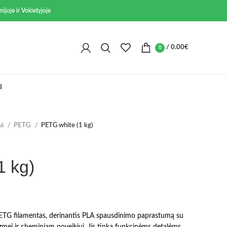
ijoje ir Vokietyjoje
/
0.00
€
0
I
ui
PETG
PETG white (1 kg)
1 kg)
PETG filamentas, derinantis PLA spausdinimo paprastumą su
mei ir cheminiam poveikiui. Jis tinka funkcinėms detalėms,