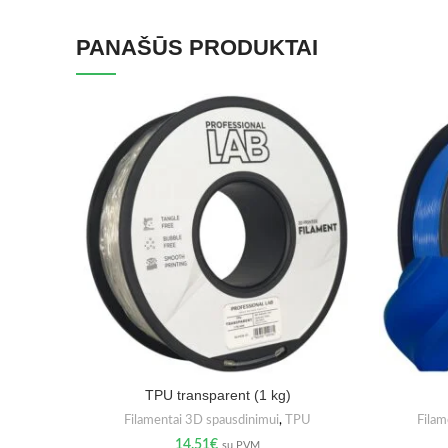
PANAŠŪS PRODUKTAI
TPU transparent (1 kg)
Filamentai 3D spausdinimui
,
TPU
Filam
14.51
€
su PVM