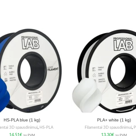
HS-PLA blue (1 kg)
PLA+ white (1 kg)
entai 3D spausdinimui
,
HS-PLA
Filamentai 3D spausdinimui
,
P
14.51
€
13.30
€
su PVM
su PVM