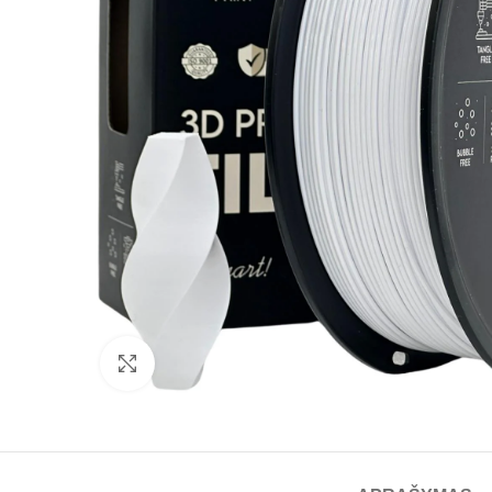
Spustelėkite norėdami padidinti