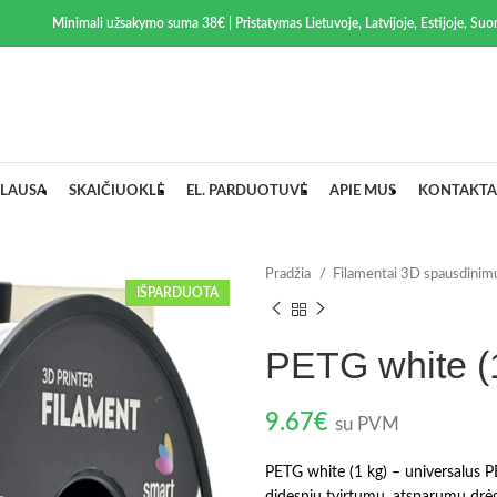
Minimali užsakymo suma 38€ | Pristatymas Lietuvoje, Latvijoje, Estijoje, Suom
LAUSA
SKAIČIUOKLĖ
EL. PARDUOTUVĖ
APIE MUS
KONTAKTA
Pradžia
Filamentai 3D spausdinim
IŠPARDUOTA
PETG white (
9.67
€
su PVM
PETG white (1 kg) – universalus 
didesniu tvirtumu, atsparumu drėg