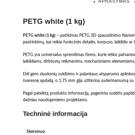
APRAŠYMAS
PETG white (1 kg)
PETG white (1 kg)
– patikimas PETG 3D spausdinimo filamentas
pasirinkimų, kai reikia funkcinės detalės, korpuso, laikiklio
PETG yra universalus sprendimas tiems, kurie ieško patvaresnė
laikikliams, dirbtuvių reikmenims, mechaniniams elementam
Dėl gero sluoksnių sukibimo ir palankaus atsparumo aplinkos
švaresnę apdailą, o 1.75 mm gija užtikrina suderinamumą s
Pagal pateiktą produkto informaciją, pagerinta sudėtis papild
dažniau naudojamiems projektams.
Techninė informacija
Skersmuo