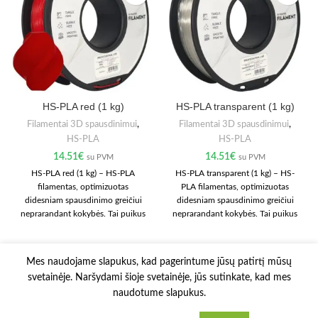
HS-PLA red (1 kg)
HS-PLA transparent (1 kg)
Filamentai 3D spausdinimui
,
Filamentai 3D spausdinimui
,
HS-PLA
HS-PLA
14.51
€
14.51
€
su PVM
su PVM
HS-PLA red (1 kg) – HS-PLA
HS-PLA transparent (1 kg) – HS-
filamentas, optimizuotas
PLA filamentas, optimizuotas
didesniam spausdinimo greičiui
didesniam spausdinimo greičiui
neprarandant kokybės. Tai puikus
neprarandant kokybės. Tai puikus
pasirinkimas greitam
pasirinkimas greitam
prototipavimui, trumpesniam
prototipavimui, trumpesniam
gamybos laikui ir sklandžiam
gamybos laikui ir sklandžiam
Mes naudojame slapukus, kad pagerintume jūsų patirtį mūsų
kasdieniam darbui. Medžiaga
kasdieniam darbui. Medžiaga
svetainėje. Naršydami šioje svetainėje, jūs sutinkate, kad mes
lengvai valdoma ir tinka daugeliui
lengvai valdoma ir tinka daugeliui
naudotume slapukus.
3D spausdintuvų.
3D spausdintuvų.
3D Printy
2022 Solution:
E-project.LT
.