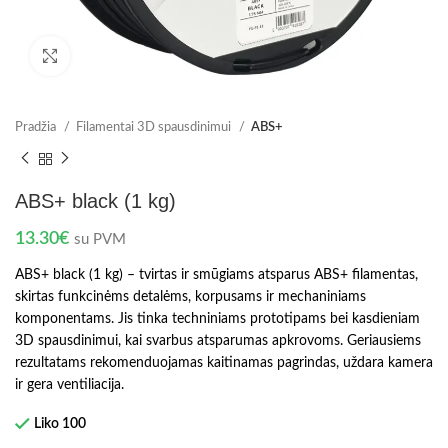
Spustelėkite norėdami padidinti
Pradžia
Filamentai 3D spausdinimui
ABS+
ABS+ black (1 kg)
13.30
€
su PVM
ABS+ black (1 kg) – tvirtas ir smūgiams atsparus ABS+ filamentas,
skirtas funkcinėms detalėms, korpusams ir mechaniniams
komponentams. Jis tinka techniniams prototipams bei kasdieniam
3D spausdinimui, kai svarbus atsparumas apkrovoms. Geriausiems
rezultatams rekomenduojamas kaitinamas pagrindas, uždara kamera
ir gera ventiliacija.
Liko 100