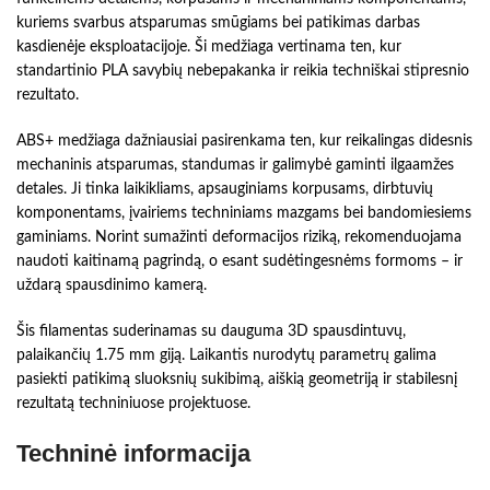
kuriems svarbus atsparumas smūgiams bei patikimas darbas
kasdienėje eksploatacijoje. Ši medžiaga vertinama ten, kur
standartinio PLA savybių nebepakanka ir reikia techniškai stipresnio
rezultato.
ABS+ medžiaga dažniausiai pasirenkama ten, kur reikalingas didesnis
mechaninis atsparumas, standumas ir galimybė gaminti ilgaamžes
detales. Ji tinka laikikliams, apsauginiams korpusams, dirbtuvių
komponentams, įvairiems techniniams mazgams bei bandomiesiems
gaminiams. Norint sumažinti deformacijos riziką, rekomenduojama
naudoti kaitinamą pagrindą, o esant sudėtingesnėms formoms – ir
uždarą spausdinimo kamerą.
Šis filamentas suderinamas su dauguma 3D spausdintuvų,
palaikančių 1.75 mm giją. Laikantis nurodytų parametrų galima
pasiekti patikimą sluoksnių sukibimą, aiškią geometriją ir stabilesnį
rezultatą techniniuose projektuose.
Techninė informacija