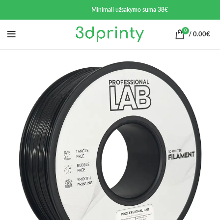
Minimali užsakymo suma 38€
0
/
0.00
€