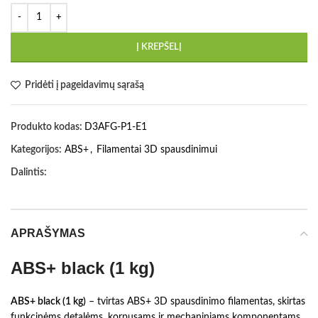
Į KREPŠELĮ
Pridėti į pageidavimų sąrašą
Produkto kodas:
D3AFG-P1-E1
Kategorijos:
ABS+
,
Filamentai 3D spausdinimui
Dalintis:
APRAŠYMAS
ABS+ black (1 kg)
ABS+ black (1 kg)
– tvirtas ABS+ 3D spausdinimo filamentas, skirtas
funkcinėms detalėms, korpusams ir mechaniniams komponentams,