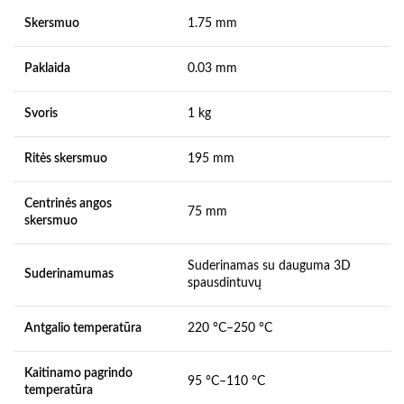
Skersmuo
1.75 mm
Paklaida
0.03 mm
Svoris
1 kg
Ritės skersmuo
195 mm
Centrinės angos
75 mm
skersmuo
Suderinamas su dauguma 3D
Suderinamumas
spausdintuvų
Antgalio temperatūra
220 °C–250 °C
Kaitinamo pagrindo
95 °C–110 °C
temperatūra