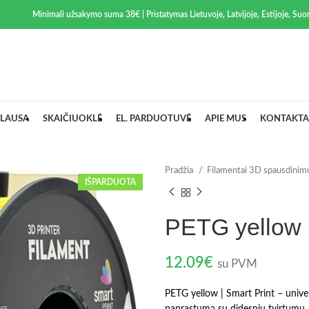
Minimali užsakymo suma 38€ | Pristatymas Lietuvoje, Latvijoje, Estijoje, Suom
LAUSA
SKAIČIUOKLĖ
EL. PARDUOTUVĖ
APIE MUS
KONTAKTA
Pradžia
Filamentai 3D spausdinim
IŠPARDUOTA
PETG yellow |
12.09
€
su PVM
PETG yellow | Smart Print – unive
paprastumą su didesniu tvirtumu, 