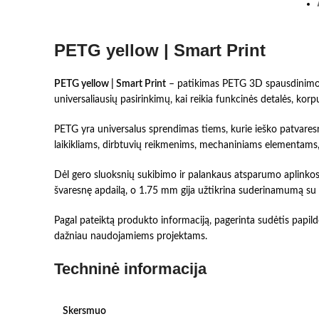
PETG yellow | Smart Print
PETG yellow | Smart Print
– patikimas PETG 3D spausdinimo fi
universaliausių pasirinkimų, kai reikia funkcinės detalės, ko
PETG yra universalus sprendimas tiems, kurie ieško patvaresnė
laikikliams, dirbtuvių reikmenims, mechaniniams elementam
Dėl gero sluoksnių sukibimo ir palankaus atsparumo aplinkos
švaresnę apdailą, o 1.75 mm gija užtikrina suderinamumą s
Pagal pateiktą produkto informaciją, pagerinta sudėtis papild
dažniau naudojamiems projektams.
Techninė informacija
Skersmuo