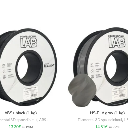
ABS+ black (1 kg)
HS-PLA gray (1 kg)
mentai 3D spausdinimui
,
ABS+
Filamentai 3D spausdinimui
,
H
13.30
€
14.51
€
su PVM
su PVM