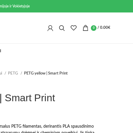
ijoje ir Vokietyjoje
/
0.00
€
0
I
ui
PETG
PETG yellow | Smart Print
 Smart Print
rsalus PETG filamentas, derinantis PLA spausdinimo
atsparumu drėgmei ir cheminiam poveikiui. Jis tinka