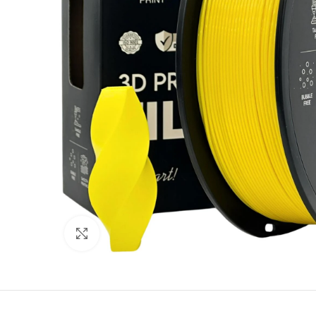
Spustelėkite norėdami padidinti