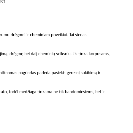
ERY
rumu drėgmei ir cheminiam poveikiui. Tai vienas
jimą, drėgmę bei dalį cheminių veiksnių. Jis tinka korpusams,
aitinamas pagrindas padeda pasiekti geresnį sukibimą ir
ultato, todėl medžiaga tinkama ne tik bandomiesiems, bet ir