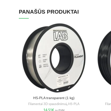
PANAŠŪS PRODUKTAI
HS-PLA transparent (1 kg)
Filamentai 3D spausdinimui
,
HS-PLA
Fila
14.51
€
su PVM