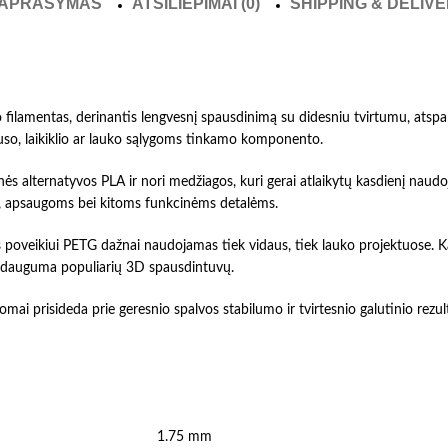
APRAŠYMAS
ATSILIEPIMAI (0)
SHIPPING & DELIV
lamentas, derinantis lengvesnį spausdinimą su didesniu tvirtumu, atspa
rpuso, laikiklio ar lauko sąlygoms tinkamo komponento.
s alternatyvos PLA ir nori medžiagos, kuri gerai atlaikytų kasdienį naudo
s, apsaugoms bei kitoms funkcinėms detalėms.
 poveikiui PETG dažnai naudojamas tiek vidaus, tiek lauko projektuose. K
u dauguma populiarių 3D spausdintuvų.
omai prisideda prie geresnio spalvos stabilumo ir tvirtesnio galutinio rez
1.75 mm